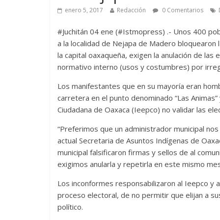
enero 5, 2017
Redacción
0 Comentarios
#Juchitán 04 ene (#Istmopress) .- Unos 400 pob
a la localidad de Nejapa de Madero bloquearon l
la capital oaxaqueña, exigen la anulación de las
normativo interno (usos y costumbres) por irreg
Los manifestantes que en su mayoría eran homb
carretera en el punto denominado “Las Animas” y 
Ciudadana de Oaxaca (Ieepco) no validar las el
“Preferimos que un administrador municipal nos 
actual Secretaria de Asuntos Indígenas de Oaxa
municipal falsificaron firmas y sellos de al com
exigimos anularla y repetirla en este mismo me
Los inconformes responsabilizaron al Ieepco y 
proceso electoral, de no permitir que elijan a s
político.