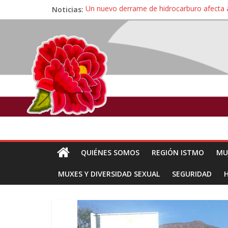
Noticias:
Un nuevo derrame de hidrocarburo afecta 
Ángel, el joven autista expulsado por la Un
Familiares de periodista Alejandro Leyva se
Alertan pescadores de Juchitán, Oaxaca de 
Pescadores y comuneros ikoots detienen la
QUIÉNES SOMOS
REGIÓN ISTMO
MU
MUXES Y DIVERSIDAD SEXUAL
SEGURIDAD