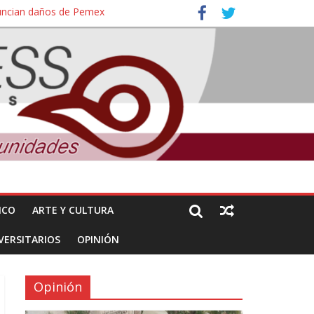
nuncian daños de Pemex
ales e intelectuales de su asesinato
ICO
ARTE Y CULTURA
VERSITARIOS
OPINIÓN
Opinión