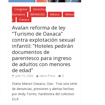
Congreso
Derechos
Humanos
INFANCIAS
México
Niñece
s
Oaxaca
Avalan reforma de ley
“Turismo de Oaxaca”
contra explotación sexual
infantil: “Hoteles pedirán
documentos de
parentesco para ingreso
de adultos con menores
de edad”
julio 15, 2026
Istmo Press
0
Diana Manzo Oaxaca, Oax.- Tras una serie
de denuncias, presiones y alertas hechas
por Andy Torres, hacktivista del colectivo
DLR