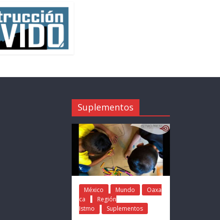
Suplementos
México
Mundo
Oaxa
ca
Región
Istmo
Suplementos