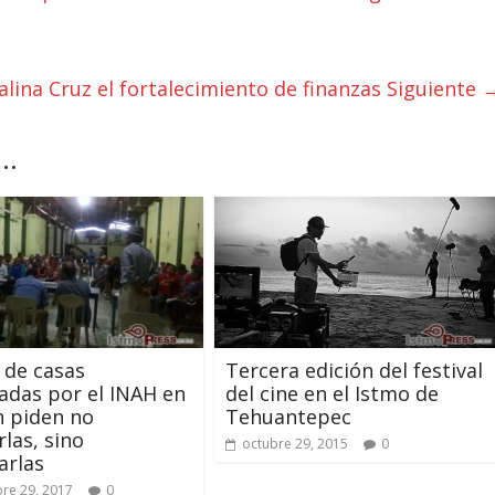
lina Cruz el fortalecimiento de finanzas
Siguiente 
..
 de casas
Tercera edición del festival
adas por el INAH en
del cine en el Istmo de
n piden no
Tehuantepec
rlas, sino
octubre 29, 2015
0
arlas
re 29, 2017
0