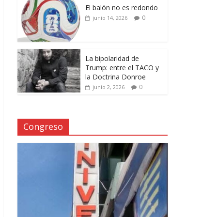
El balón no es redondo
0
junio 14, 2026
La bipolaridad de
Trump: entre el TACO y
la Doctrina Donroe
0
junio 2, 2026
Congreso