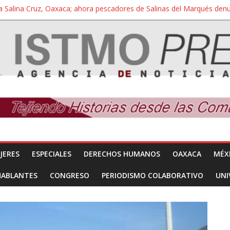
a Salina Cruz, Oaxaca; ahora pescadores de Salinas del Marqués de
iversidad Bienestar de Ixtepec, Oaxaca vuelve a las aulas tras amparo
 reúnen con titular de la SEGOB y exigen detener a los autores materi
nuevo despojo de su territorio para construir un parque eólico
 extracción ilegal de material pétreo de gravera Oyamel
JERES
ESPECIALES
DERECHOS HUMANOS
OAXACA
MÉX
HABLANTES
CONGRESO
PERIODISMO COLABORATIVO
UNI