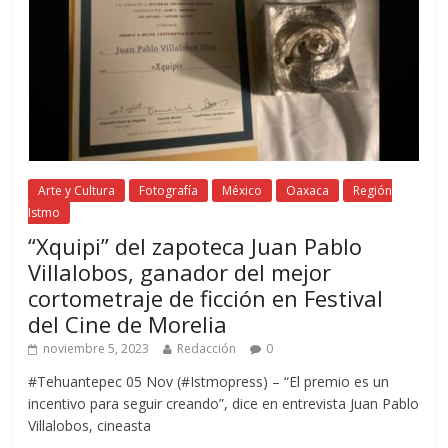
Arte y Cultura
Fotografía
México
Oaxaca
Región
Istmo
“Xquipi” del zapoteca Juan Pablo
Villalobos, ganador del mejor
cortometraje de ficción en Festival
del Cine de Morelia
noviembre 5, 2023
Redacción
0
#Tehuantepec 05 Nov (#Istmopress) – “El premio es un
incentivo para seguir creando”, dice en entrevista Juan Pablo
Villalobos, cineasta