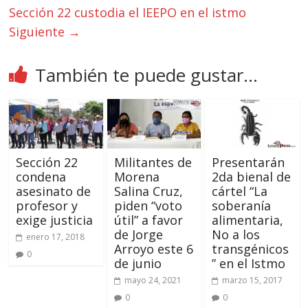
Sección 22 custodia el IEEPO en el istmo
Siguiente →
También te puede gustar...
Sección 22
Militantes de
Presentarán
condena
Morena
2da bienal de
asesinato de
Salina Cruz,
cártel “La
profesor y
piden “voto
soberanía
exige justicia
útil” a favor
alimentaria,
de Jorge
No a los
enero 17, 2018
Arroyo este 6
transgénicos
0
de junio
” en el Istmo
mayo 24, 2021
marzo 15, 2017
0
0