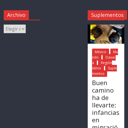
Archivo
Suplementos
México
Mu
ndo
Oaxac
a
Región
Istmo
Suple
mentos
Buen
camino
ha de
llevarte:
infancias
en
migració