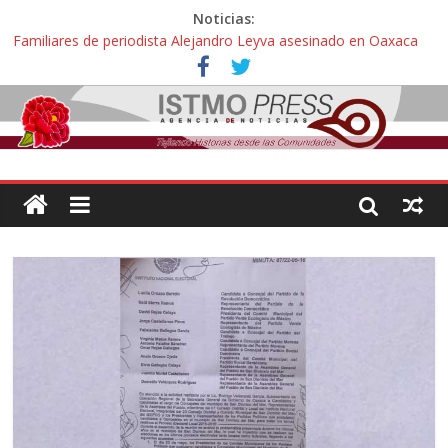
Noticias:
Familiares de periodista Alejandro Leyva asesinado en Oaxaca
protestan y exigen justicia en desfile de delegaciones
Alertan pescadores de Juchitán, Oaxaca de nuevo despojo de su
territorio para construir un parque eólico
Pescadores y comuneros ikoots detienen la extracción ilegal de
material pétreo de gravera Oyamel
Un nuevo derrame de hidrocarburo afecta a Salina Cruz, Oaxaca;
ahora pescadores de Salinas del Marqués denuncian daños de
Pemex
🎧Capítulo 2 : CUIDAR A MI HIJA CON SÍNDROME DE DOWN