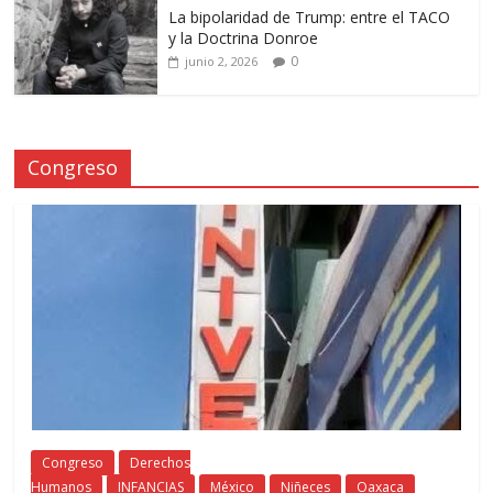
La bipolaridad de Trump: entre el TACO
y la Doctrina Donroe
0
junio 2, 2026
Congreso
Congreso
Derechos
Humanos
INFANCIAS
México
Niñeces
Oaxaca