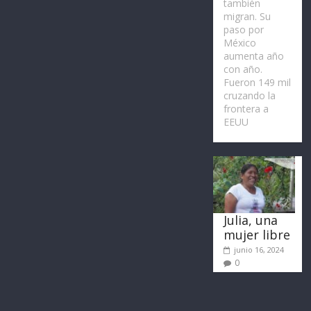
también
migran. Su
paso por
México
aumenta año
con año.
Fueron 149 mil
cruzando la
frontera a
EEUU
Julia, una
mujer libre
junio 16, 2024
0