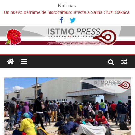
Noticias:
Un nuevo derrame de hidrocarburo afecta a Salina Cruz, Oaxaca;
ahora pescadores de Salinas del Marqués denuncian daños de
Pemex
Ángel, el joven autista expulsado por la Universidad Bienestar de
Ixtepec, Oaxaca vuelve a las aulas tras amparo
Familiares de periodista Alejandro Leyva se reúnen con titular de
la SEGOB y exigen detener a los autores materiales e
intelectuales de su asesinato
Alertan pescadores de Juchitán, Oaxaca de nuevo despojo de su
territorio para construir un parque eólico
Pescadores y comuneros ikoots detienen la extracción ilegal de
material pétreo de gravera Oyamel