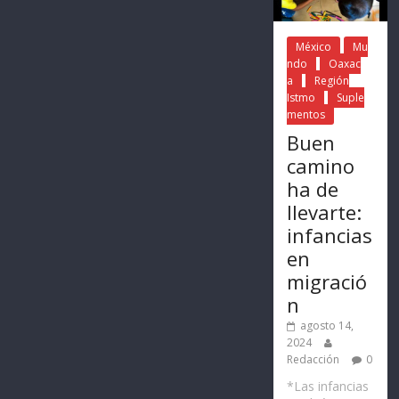
México
Mu
ndo
Oaxac
a
Región
Istmo
Suple
mentos
Buen
camino
ha de
llevarte:
infancias
en
migració
n
agosto 14,
2024
Redacción
0
*Las infancias