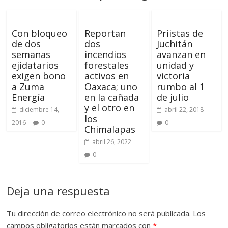
Con bloqueo
Reportan
Priistas de
de dos
dos
Juchitán
semanas
incendios
avanzan en
ejidatarios
forestales
unidad y
exigen bono
activos en
victoria
a Zuma
Oaxaca; uno
rumbo al 1
Energía
en la cañada
de julio
y el otro en
diciembre 14,
abril 22, 2018
los
2016
0
0
Chimalapas
abril 26, 2022
0
Deja una respuesta
Tu dirección de correo electrónico no será publicada.
Los
campos obligatorios están marcados con
*