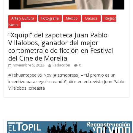
Arte y Cultura
Fotografía
México
Oaxaca
Región
Istmo
“Xquipi” del zapoteca Juan Pablo
Villalobos, ganador del mejor
cortometraje de ficción en Festival
del Cine de Morelia
noviembre 5, 2023
Redacción
0
#Tehuantepec 05 Nov (#Istmopress) – “El premio es un
incentivo para seguir creando”, dice en entrevista Juan Pablo
Villalobos, cineasta