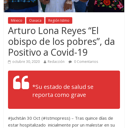
México
Oaxaca
Región Istmo
Arturo Lona Reyes “El
obispo de los pobres”, da
Positivo a Covid-19
octubre 30, 2020
Redacción
0 Comentarios
*Su estado de salud se
reporta como grave
#Juchitán 30 Oct (#Istmopress) – Tras quince días de
estar hospitalizado inicialmente por un malestar en su