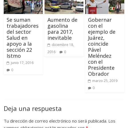
Se suman
Aumento de
Gobernar
trabajadores
gasolina
con el
del sector
para 2017,
ejemplo de
Salud en
inevitable
Juárez,
apoyo a la
coincide
diciembre 18,
sección 22
Pável
2016
0
Istmo
Meléndez
con el
junio 17, 2016
Presidente
0
Obrador
marzo 25, 2019
0
Deja una respuesta
Tu dirección de correo electrónico no será publicada.
Los
campos obligatorios están marcados con
*