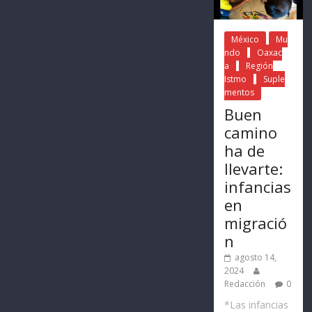
México
Mu
ndo
Oaxac
a
Región
Istmo
Suple
mentos
Buen
camino
ha de
llevarte:
infancias
en
migració
n
agosto 14,
2024
Redacción
0
*Las infancias