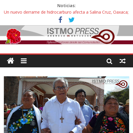
Noticias:
Un nuevo derrame de hidrocarburo afecta a Salina Cruz, Oaxaca;
ahora pescadores de Salinas del Marqués denuncian daños de
Pemex
Ángel, el joven autista expulsado por la Universidad Bienestar de
Ixtepec, Oaxaca vuelve a las aulas tras amparo
Familiares de periodista Alejandro Leyva se reúnen con titular de
la SEGOB y exigen detener a los autores materiales e
intelectuales de su asesinato
Alertan pescadores de Juchitán, Oaxaca de nuevo despojo de su
territorio para construir un parque eólico
Pescadores y comuneros ikoots detienen la extracción ilegal de
material pétreo de gravera Oyamel