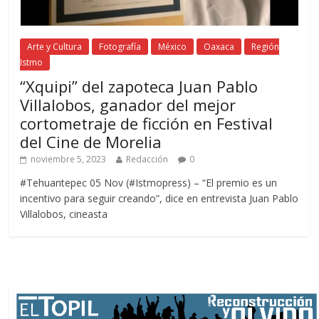
Arte y Cultura
Fotografía
México
Oaxaca
Región
Istmo
“Xquipi” del zapoteca Juan Pablo
Villalobos, ganador del mejor
cortometraje de ficción en Festival
del Cine de Morelia
noviembre 5, 2023
Redacción
0
#Tehuantepec 05 Nov (#Istmopress) – “El premio es un
incentivo para seguir creando”, dice en entrevista Juan Pablo
Villalobos, cineasta