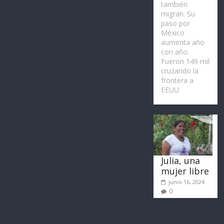
también
migran. Su
paso por
México
aumenta año
con año.
Fueron 149 mil
cruzando la
frontera a
EEUU
Julia, una
mujer libre
junio 16, 2024
0