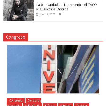
La bipolaridad de Trump: entre el TACO
y la Doctrina Donroe
0
junio 2, 2026
Congreso
Congreso
Derechos
Humanos
INFANCIAS
México
Niñeces
Oaxaca