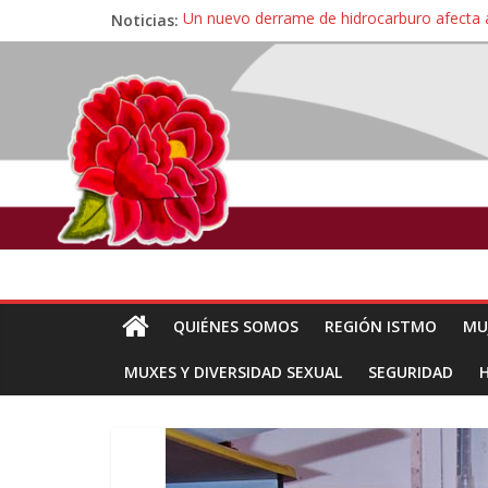
Noticias:
Un nuevo derrame de hidrocarburo afecta 
Ángel, el joven autista expulsado por la Un
Familiares de periodista Alejandro Leyva se
Alertan pescadores de Juchitán, Oaxaca de 
Pescadores y comuneros ikoots detienen la
QUIÉNES SOMOS
REGIÓN ISTMO
MU
MUXES Y DIVERSIDAD SEXUAL
SEGURIDAD