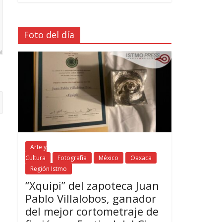
Foto del día
Arte y
Cultura
Fotografía
México
Oaxaca
Región Istmo
“Xquipi” del zapoteca Juan
Pablo Villalobos, ganador
del mejor cortometraje de