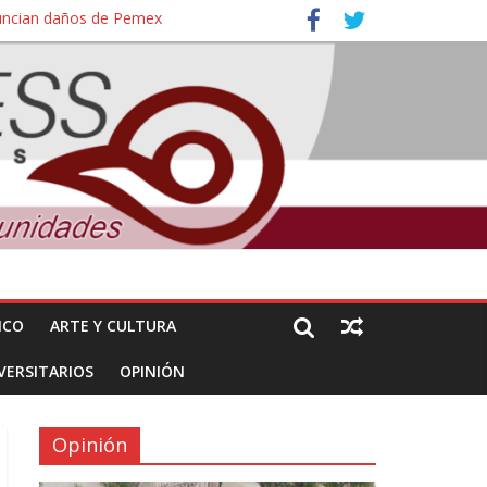
nuncian daños de Pemex
ales e intelectuales de su asesinato
ICO
ARTE Y CULTURA
VERSITARIOS
OPINIÓN
Opinión