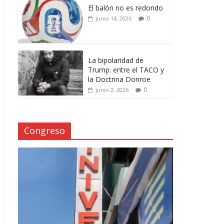
El balón no es redondo
0
junio 14, 2026
La bipolaridad de
Trump: entre el TACO y
la Doctrina Donroe
0
junio 2, 2026
Congreso