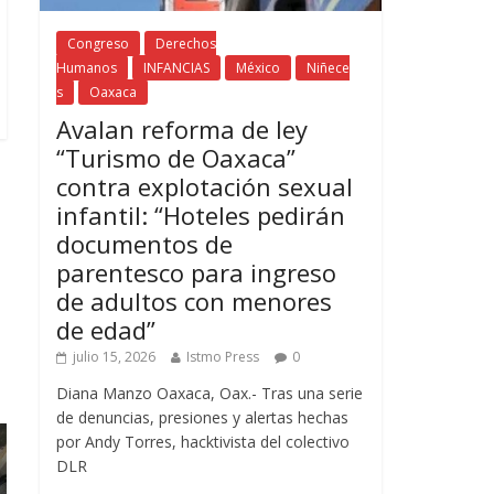
Congreso
Derechos
Humanos
INFANCIAS
México
Niñece
s
Oaxaca
Avalan reforma de ley
“Turismo de Oaxaca”
contra explotación sexual
infantil: “Hoteles pedirán
documentos de
parentesco para ingreso
de adultos con menores
de edad”
julio 15, 2026
Istmo Press
0
Diana Manzo Oaxaca, Oax.- Tras una serie
de denuncias, presiones y alertas hechas
por Andy Torres, hacktivista del colectivo
DLR