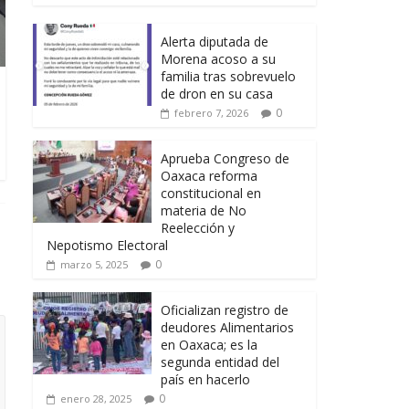
Alerta diputada de
Morena acoso a su
familia tras sobrevuelo
de dron en su casa
0
febrero 7, 2026
Aprueba Congreso de
Oaxaca reforma
constitucional en
materia de No
Reelección y
Nepotismo Electoral
0
marzo 5, 2025
Oficializan registro de
deudores Alimentarios
en Oaxaca; es la
segunda entidad del
país en hacerlo
0
enero 28, 2025