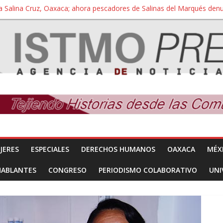
a Salina Cruz, Oaxaca; ahora pescadores de Salinas del Marqués de
iversidad Bienestar de Ixtepec, Oaxaca vuelve a las aulas tras amparo
 reúnen con titular de la SEGOB y exigen detener a los autores materi
nuevo despojo de su territorio para construir un parque eólico
 extracción ilegal de material pétreo de gravera Oyamel
JERES
ESPECIALES
DERECHOS HUMANOS
OAXACA
MÉX
HABLANTES
CONGRESO
PERIODISMO COLABORATIVO
UNI