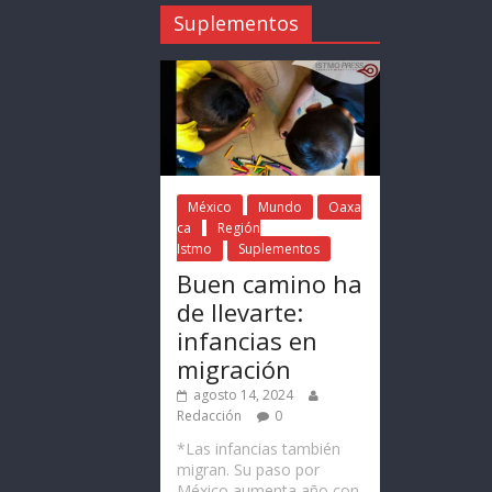
Suplementos
México
Mundo
Oaxa
ca
Región
Istmo
Suplementos
Buen camino ha
de llevarte:
infancias en
migración
agosto 14, 2024
Redacción
0
*Las infancias también
migran. Su paso por
México aumenta año con