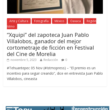
Arte y Cultura
Fotografía
México
Oaxaca
Región
Istmo
“Xquipi” del zapoteca Juan Pablo
Villalobos, ganador del mejor
cortometraje de ficción en Festival
del Cine de Morelia
noviembre 5, 2023
Redacción
0
#Tehuantepec 05 Nov (#Istmopress) – “El premio es un
incentivo para seguir creando”, dice en entrevista Juan Pablo
Villalobos, cineasta