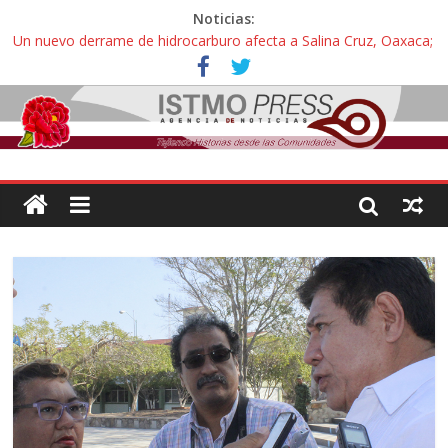
Noticias:
Un nuevo derrame de hidrocarburo afecta a Salina Cruz, Oaxaca;
ahora pescadores de Salinas del Marqués denuncian daños de
Pemex
Ángel, el joven autista expulsado por la Universidad Bienestar de
Ixtepec, Oaxaca vuelve a las aulas tras amparo
Familiares de periodista Alejandro Leyva se reúnen con titular de
la SEGOB y exigen detener a los autores materiales e
intelectuales de su asesinato
Alertan pescadores de Juchitán, Oaxaca de nuevo despojo de su
territorio para construir un parque eólico
Pescadores y comuneros ikoots detienen la extracción ilegal de
material pétreo de gravera Oyamel