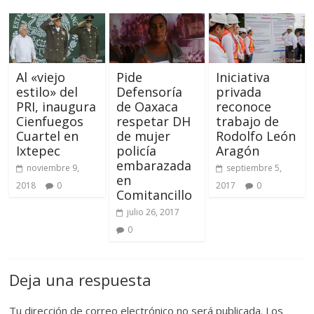
Al «viejo
Pide
Iniciativa
estilo» del
Defensoría
privada
PRI, inaugura
de Oaxaca
reconoce
Cienfuegos
respetar DH
trabajo de
Cuartel en
de mujer
Rodolfo León
Ixtepec
policía
Aragón
embarazada
noviembre 9,
septiembre 5,
en
2018
0
2017
0
Comitancillo
julio 26, 2017
0
Deja una respuesta
Tu dirección de correo electrónico no será publicada.
Los