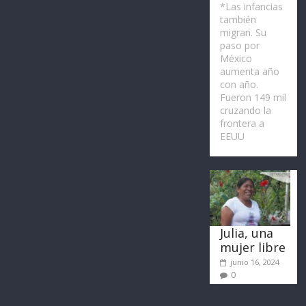
*Las infancias
también
migran. Su
paso por
México
aumenta año
con año.
Fueron 149 mil
cruzando la
frontera a
EEUU
Julia, una
mujer libre
junio 16, 2024
0