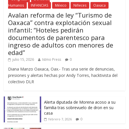
Humanos
INFANCIAS
México
Niñeces
Oaxaca
Avalan reforma de ley “Turismo de
Oaxaca” contra explotación sexual
infantil: “Hoteles pedirán
documentos de parentesco para
ingreso de adultos con menores de
edad”
julio 15, 2026
Istmo Press
0
Diana Manzo Oaxaca, Oax.- Tras una serie de denuncias,
presiones y alertas hechas por Andy Torres, hacktivista del
colectivo DLR
Alerta diputada de Morena acoso a su
familia tras sobrevuelo de dron en su
casa
0
febrero 7, 2026