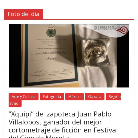
Foto del día
Arte y Cultura
Fotografía
México
Oaxaca
Región
Istmo
“Xquipi” del zapoteca Juan Pablo
Villalobos, ganador del mejor
cortometraje de ficción en Festival
del Cine de Morelia