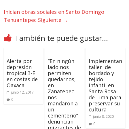
Inician obras sociales en Santo Domingo
Tehuantepec
Siguiente →
También te puede gustar...
Alerta por
“En ningún
Implementan
depresión
lado nos
taller de
tropical 3-E
permiten
bordado y
en costas de
quedarnos,
tejido
Oaxaca
en
infantil en
Zanatepec
Santa Rosa
junio 12, 2017
nos
de Lima para
0
mandaron a
preservar su
un
cultura
cementerio”
junio 8, 2020
denuncian
0
migrantes de