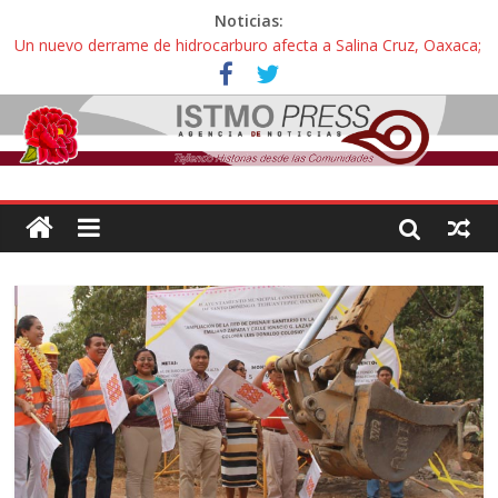
Noticias:
Un nuevo derrame de hidrocarburo afecta a Salina Cruz, Oaxaca;
ahora pescadores de Salinas del Marqués denuncian daños de
Pemex
Ángel, el joven autista expulsado por la Universidad Bienestar de
Ixtepec, Oaxaca vuelve a las aulas tras amparo
Familiares de periodista Alejandro Leyva se reúnen con titular de
la SEGOB y exigen detener a los autores materiales e
intelectuales de su asesinato
Alertan pescadores de Juchitán, Oaxaca de nuevo despojo de su
territorio para construir un parque eólico
Pescadores y comuneros ikoots detienen la extracción ilegal de
material pétreo de gravera Oyamel