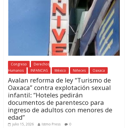
Congreso
Derechos
Humanos
INFANCIAS
México
Niñeces
Oaxaca
Avalan reforma de ley “Turismo de
Oaxaca” contra explotación sexual
infantil: “Hoteles pedirán
documentos de parentesco para
ingreso de adultos con menores de
edad”
julio 15, 2026
Istmo Press
0