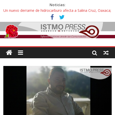
Noticias:
Un nuevo derrame de hidrocarburo afecta a Salina Cruz, Oaxaca;
ahora pescadores de Salinas del Marqués denuncian daños de
Pemex
Ángel, el joven autista expulsado por la Universidad Bienestar de
Ixtepec, Oaxaca vuelve a las aulas tras amparo
Familiares de periodista Alejandro Leyva se reúnen con titular de
la SEGOB y exigen detener a los autores materiales e
intelectuales de su asesinato
Alertan pescadores de Juchitán, Oaxaca de nuevo despojo de su
territorio para construir un parque eólico
Pescadores y comuneros ikoots detienen la extracción ilegal de
material pétreo de gravera Oyamel