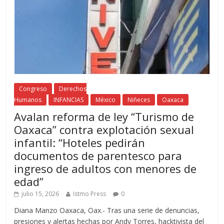
Congreso
Derechos
Humanos
INFANCIAS
México
Niñeces
Oaxaca
Avalan reforma de ley “Turismo de
Oaxaca” contra explotación sexual
infantil: “Hoteles pedirán
documentos de parentesco para
ingreso de adultos con menores de
edad”
julio 15, 2026
Istmo Press
0
Diana Manzo Oaxaca, Oax.- Tras una serie de denuncias,
presiones y alertas hechas por Andy Torres, hacktivista del