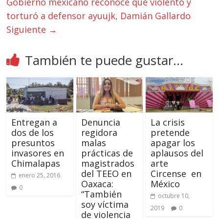
Gobierno mexicano reconoce que violentó y
torturó a defensor ayuujk, Damián Gallardo
Siguiente →
También te puede gustar...
Entregan a
Denuncia
La crisis
dos de los
regidora
pretende
presuntos
malas
apagar los
invasores en
prácticas de
aplausos del
Chimalapas
magistrados
arte
del TEEO en
Circense en
enero 25, 2016
Oaxaca:
México
0
“También
octubre 10,
soy víctima
2019
0
de violencia