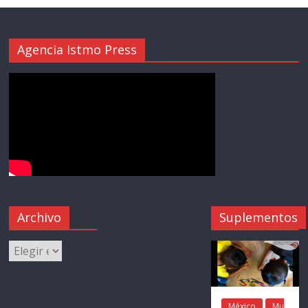
Agencia Istmo Press
Archivo
Suplementos
México
Mu