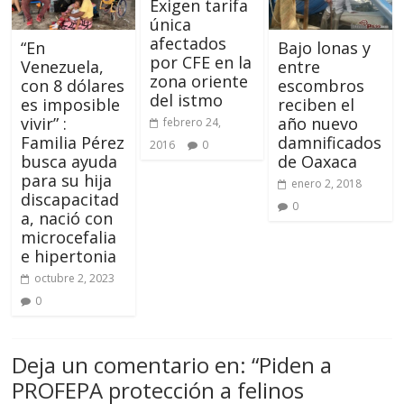
Exigen tarifa
única
afectados
“En
Bajo lonas y
por CFE en la
Venezuela,
entre
zona oriente
con 8 dólares
escombros
del istmo
es imposible
reciben el
vivir” :
año nuevo
febrero 24,
Familia Pérez
damnificados
2016
0
busca ayuda
de Oaxaca
para su hija
enero 2, 2018
discapacitad
0
a, nació con
microcefalia
e hipertonia
octubre 2, 2023
0
Deja un comentario en: “
Piden a
PROFEPA protección a felinos