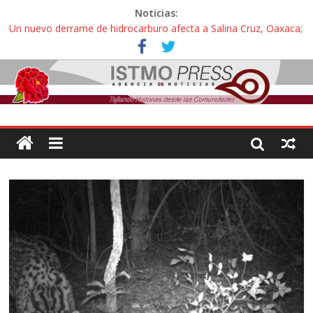
Noticias:
Un nuevo derrame de hidrocarburo afecta a Salina Cruz, Oaxaca;
ahora pescadores de Salinas del Marqués denuncian daños de
Pemex
Ángel, el joven autista expulsado por la Universidad Bienestar de
Ixtepec, Oaxaca vuelve a las aulas tras amparo
Familiares de periodista Alejandro Leyva se reúnen con titular de
la SEGOB y exigen detener a los autores materiales e
intelectuales de su asesinato
Alertan pescadores de Juchitán, Oaxaca de nuevo despojo de su
territorio para construir un parque eólico
Pescadores y comuneros ikoots detienen la extracción ilegal de
material pétreo de gravera Oyamel