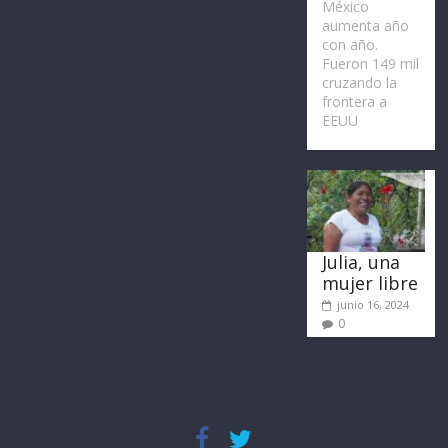
México
aumenta año
con año.
Fueron 149 mil
cruzando la
frontera a
EEUU
Julia, una
mujer libre
junio 16, 2024
0