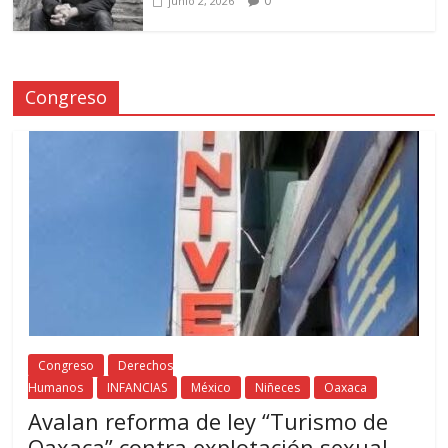
0
junio 2, 2026
Congreso
Congreso
Derechos
Humanos
INFANCIAS
México
Niñeces
Oaxaca
Avalan reforma de ley “Turismo de
Oaxaca” contra explotación sexual