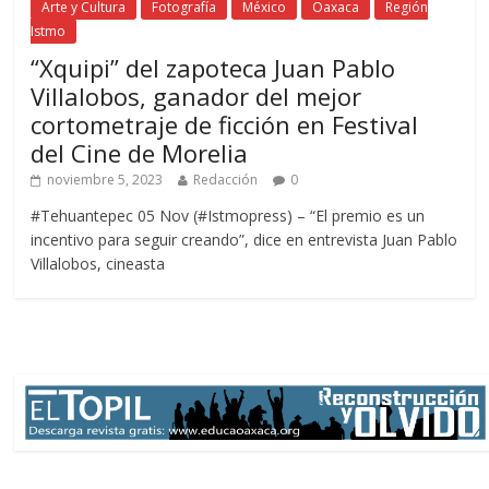
Arte y Cultura
Fotografía
México
Oaxaca
Región
Istmo
“Xquipi” del zapoteca Juan Pablo
Villalobos, ganador del mejor
cortometraje de ficción en Festival
del Cine de Morelia
noviembre 5, 2023
Redacción
0
#Tehuantepec 05 Nov (#Istmopress) – “El premio es un
incentivo para seguir creando”, dice en entrevista Juan Pablo
Villalobos, cineasta