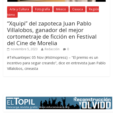
Arte y Cultura
Fotografía
México
Oaxaca
Región
Istmo
“Xquipi” del zapoteca Juan Pablo
Villalobos, ganador del mejor
cortometraje de ficción en Festival
del Cine de Morelia
noviembre 5, 2023
Redacción
0
#Tehuantepec 05 Nov (#Istmopress) – “El premio es un
incentivo para seguir creando”, dice en entrevista Juan Pablo
Villalobos, cineasta