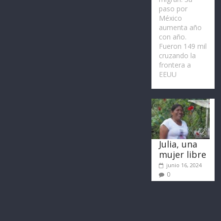
paso por
México
aumenta año
con año.
Fueron 149 mil
cruzando la
frontera a
EEUU
Julia, una
mujer libre
junio 16, 2024
0