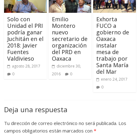
Solo con
Emilio
Exhorta
Unidad el PRI
Montero
FUCO a
podría ganar
nuevo
gobierno de
Juchitán en el
secretario de
Oaxaca
2018: Javier
organización
instalar
Fuentes
del PRD en
mesa de
Valdivieso
Oaxaca
trabajo por
Santa María
agosto 28, 2017
diciembre 30,
del Mar
0
2016
0
enero 24, 2017
0
Deja una respuesta
Tu dirección de correo electrónico no será publicada.
Los
campos obligatorios están marcados con
*