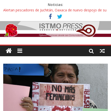
Noticias:
Alertan pescadores de Juchitán, Oaxaca de nuevo despojo de su
territorio para construir un parque eólico
Pescadores y comuneros ikoots detienen la extracción ilegal de
material pétreo de gravera Oyamel
Un nuevo derrame de hidrocarburo afecta a Salina Cruz, Oaxaca;
ahora pescadores de Salinas del Marqués denuncian daños de
Pemex
Ángel, el joven autista expulsado por la Universidad Bienestar de
Ixtepec, Oaxaca vuelve a las aulas tras amparo
Familiares de periodista Alejandro Leyva se reúnen con titular de
la SEGOB y exigen detener a los autores materiales e
intelectuales de su asesinato