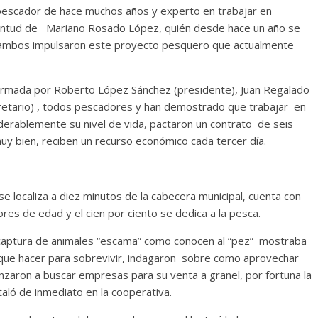
 pescador de hace muchos años y experto en trabajar en
entud de Mariano Rosado López, quién desde hace un año se
e, ambos impulsaron este proyecto pesquero que actualmente
ormada por Roberto López Sánchez (presidente), Juan Regalado
retario) , todos pescadores y han demostrado que trabajar en
erablemente su nivel de vida, pactaron un contrato de seis
uy bien, reciben un recurso económico cada tercer día.
se localiza a diez minutos de la cabecera municipal, cuenta con
es de edad y el cien por ciento se dedica a la pesca.
captura de animales “escama” como conocen al “pez” mostraba
 que hacer para sobrevivir, indagaron sobre como aprovechar
nzaron a buscar empresas para su venta a granel, por fortuna la
taló de inmediato en la cooperativa.