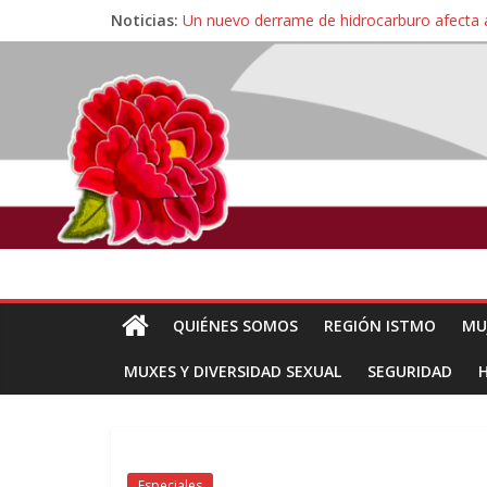
Noticias:
Un nuevo derrame de hidrocarburo afecta 
Ángel, el joven autista expulsado por la Un
Familiares de periodista Alejandro Leyva se
Alertan pescadores de Juchitán, Oaxaca de 
Pescadores y comuneros ikoots detienen la
QUIÉNES SOMOS
REGIÓN ISTMO
MU
MUXES Y DIVERSIDAD SEXUAL
SEGURIDAD
Especiales