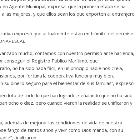
do en Agente Municipal, expresa que la primera etapa se ha
 a las mujeres, y que ellos sean los que exporten al extranjero
rativa expresó que actualmente están en trámite del permiso
CONAPESCA).
vanzado mucho, contamos con nuestro permiso ante hacienda,
r conseguir el Registro Público Marítimo, que
, no ha sido nada fácil, en un principio nadie nos creía,
ones, por fortuna la cooperativa funciona muy bien,
 su dinero seguro para el bienestar de sus familias”, expresó.
nécdota de todo lo que han logrado, señalando que no ha sido
ban ocho o diez, pero cuando vieron la realidad se unificaron y
a, además de mejorar las condiciones de vida de nuestra
ese fango de tantos años y vivir como Dios manda, con su
ble”, finalizaron.