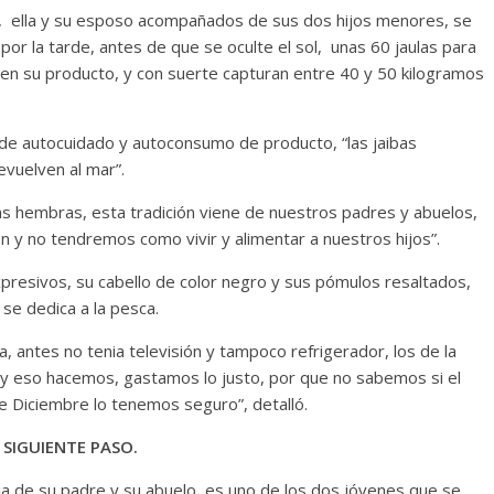
e, ella y su esposo acompañados de sus dos hijos menores, se
or la tarde, antes de que se oculte el sol, unas 60 jaulas para
ogen su producto, y con suerte capturan entre 40 y 50 kilogramos
 de autocuidado y autoconsumo de producto, “las jaibas
evuelven al mar”.
as hembras, esta tradición viene de nuestros padres y abuelos,
n y no tendremos como vivir y alimentar a nuestros hijos”.
presivos, su cabello de color negro y sus pómulos resaltados,
 se dedica a la pesca.
a, antes no tenia televisión y tampoco refrigerador, los de la
 y eso hacemos, gastamos lo justo, por que no sabemos si el
de Diciembre lo tenemos seguro”, detalló.
 SIGUIENTE PASO.
 de su padre y su abuelo, es uno de los dos jóvenes que se