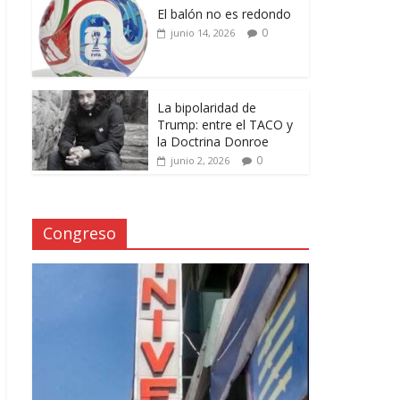
El balón no es redondo
0
junio 14, 2026
La bipolaridad de
Trump: entre el TACO y
la Doctrina Donroe
0
junio 2, 2026
Congreso