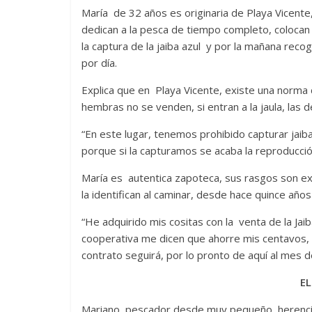
María de 32 años es originaria de Playa Vicent
dedican a la pesca de tiempo completo, colocan p
la captura de la jaiba azul y por la mañana rec
por día.
Explica que en Playa Vicente, existe una norma
hembras no se venden, si entran a la jaula, las d
“En este lugar, tenemos prohibido capturar jaib
porque si la capturamos se acaba la reproducció
María es autentica zapoteca, sus rasgos son ex
la identifican al caminar, desde hace quince años
“He adquirido mis cositas con la venta de la Jaib
cooperativa me dicen que ahorre mis centavos,
contrato seguirá, por lo pronto de aquí al mes 
EL
Mariano, pescador desde muy pequeño, herencia