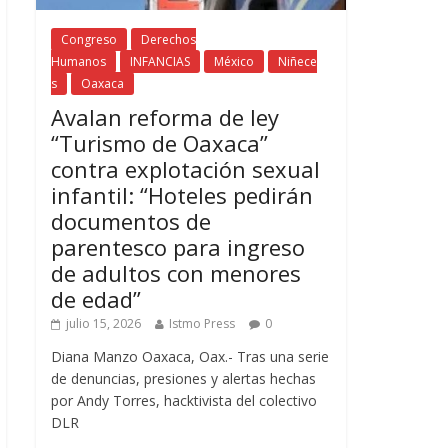
Congreso
Derechos
Humanos
INFANCIAS
México
Niñece
s
Oaxaca
Avalan reforma de ley
“Turismo de Oaxaca”
contra explotación sexual
infantil: “Hoteles pedirán
documentos de
parentesco para ingreso
de adultos con menores
de edad”
julio 15, 2026
Istmo Press
0
Diana Manzo Oaxaca, Oax.- Tras una serie
de denuncias, presiones y alertas hechas
por Andy Torres, hacktivista del colectivo
DLR