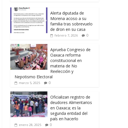
Alerta diputada de
Morena acoso a su
familia tras sobrevuelo
de dron en su casa
0
febrero 7, 2026
Aprueba Congreso de
Oaxaca reforma
constitucional en
materia de No
Reelección y
Nepotismo Electoral
0
marzo 5, 2025
Oficializan registro de
deudores Alimentarios
en Oaxaca; es la
segunda entidad del
país en hacerlo
0
enero 28, 2025