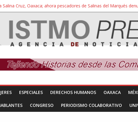
a Salina Cruz, Oaxaca; ahora pescadores de Salinas del Marqués de
iversidad Bienestar de Ixtepec, Oaxaca vuelve a las aulas tras amparo
 reúnen con titular de la SEGOB y exigen detener a los autores materi
nuevo despojo de su territorio para construir un parque eólico
 extracción ilegal de material pétreo de gravera Oyamel
JERES
ESPECIALES
DERECHOS HUMANOS
OAXACA
MÉX
HABLANTES
CONGRESO
PERIODISMO COLABORATIVO
UNI