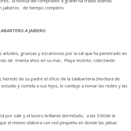
res, la noticia del comprador a granel ha traído buenas
on jaiberos de tiempo completo.
LABARTERO A JAIBERO
s arboles, gruesas y escamosas por la sal que ha penetrado en
 más de treinta años en su mar, Playa Vicente, colectando
heredó de su padre el oficio de la talabartería (hechura de
estudio y comida a sus hijos, lo condujo a tomar las redes y las
tá por salir y el lucero brillante dormitado, a las 5:00de la
 que el mismo elabora con red pequeña en donde las jaibas