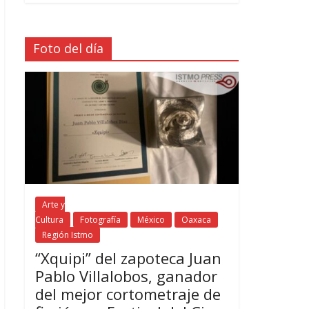
Foto del día
Arte y
Cultura
Fotografía
México
Oaxaca
Región Istmo
“Xquipi” del zapoteca Juan
Pablo Villalobos, ganador
del mejor cortometraje de