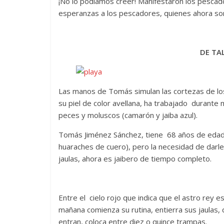
¡No lo podíamos creer! Manifestaron los pescado
esperanzas a los pescadores, quienes ahora s
DE TA
Las manos de Tomás simulan las cortezas de lo
su piel de color avellana, ha trabajado durante
peces y moluscos (camarón y jaiba azul).
Tomás Jiménez Sánchez, tiene 68 años de edad, 
huaraches de cuero), pero la necesidad de darle 
jaulas, ahora es jaibero de tiempo completo.
Entre el cielo rojo que indica que el astro rey es
mañana comienza su rutina, entierra sus jaulas,
entran, coloca entre diez o quince trampas.