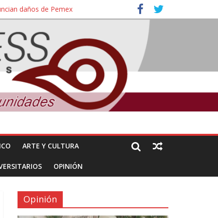
nuncian daños de Pemex
ales e intelectuales de su asesinato
ICO
ARTE Y CULTURA
VERSITARIOS
OPINIÓN
Opinión