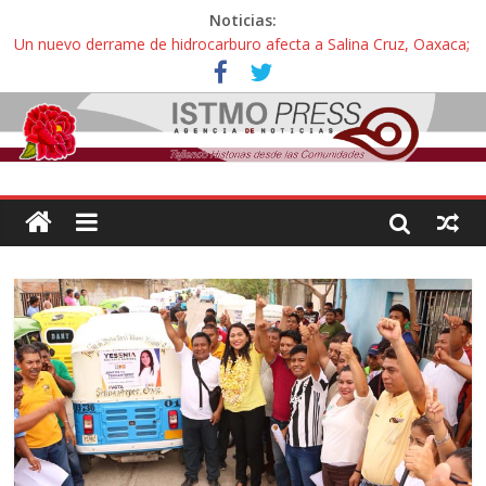
Noticias:
Un nuevo derrame de hidrocarburo afecta a Salina Cruz, Oaxaca;
ahora pescadores de Salinas del Marqués denuncian daños de
Pemex
Ángel, el joven autista expulsado por la Universidad Bienestar de
Ixtepec, Oaxaca vuelve a las aulas tras amparo
Familiares de periodista Alejandro Leyva se reúnen con titular de
la SEGOB y exigen detener a los autores materiales e
intelectuales de su asesinato
Alertan pescadores de Juchitán, Oaxaca de nuevo despojo de su
territorio para construir un parque eólico
Pescadores y comuneros ikoots detienen la extracción ilegal de
material pétreo de gravera Oyamel