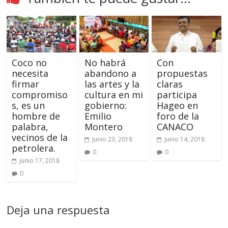
Coco no
No habrá
Con
necesita
abandono a
propuestas
firmar
las artes y la
claras
compromiso
cultura en mi
participa
s, es un
gobierno:
Hageo en
hombre de
Emilio
foro de la
palabra,
Montero
CANACO
vecinos de la
junio 23, 2018
junio 14, 2018
petrolera.
0
0
junio 17, 2018
0
Deja una respuesta