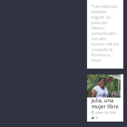
*Las infancias
también
migran. Su
paso por
México
aumenta año
con año.
Fueron 149 mil
cruzando la
frontera a
EEUU
Julia, una
mujer libre
junio 16, 2024
0