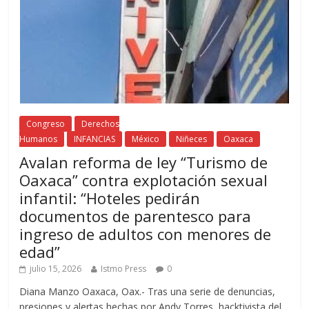
Congreso
Derechos
Humanos
INFANCIAS
México
Niñeces
Oaxaca
Avalan reforma de ley “Turismo de
Oaxaca” contra explotación sexual
infantil: “Hoteles pedirán
documentos de parentesco para
ingreso de adultos con menores de
edad”
julio 15, 2026
Istmo Press
0
Diana Manzo Oaxaca, Oax.- Tras una serie de denuncias,
presiones y alertas hechas por Andy Torres, hacktivista del