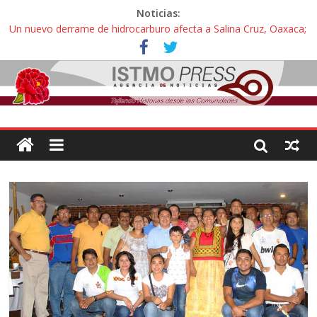
Noticias:
Un nuevo derrame de hidrocarburo afecta a Salina Cruz, Oaxaca;
ahora pescadores de Salinas del Marqués denuncian daños de
Pemex
Ángel, el joven autista expulsado por la Universidad Bienestar de
Ixtepec, Oaxaca vuelve a las aulas tras amparo
Familiares de periodista Alejandro Leyva se reúnen con titular de
la SEGOB y exigen detener a los autores materiales e
intelectuales de su asesinato
Alertan pescadores de Juchitán, Oaxaca de nuevo despojo de su
territorio para construir un parque eólico
Pescadores y comuneros ikoots detienen la extracción ilegal de
material pétreo de gravera Oyamel