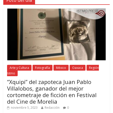
Arte y Cultura
Fotografía
México
Oaxaca
Región
Istmo
“Xquipi” del zapoteca Juan Pablo
Villalobos, ganador del mejor
cortometraje de ficción en Festival
del Cine de Morelia
noviembre 5, 2023
Redacción
0