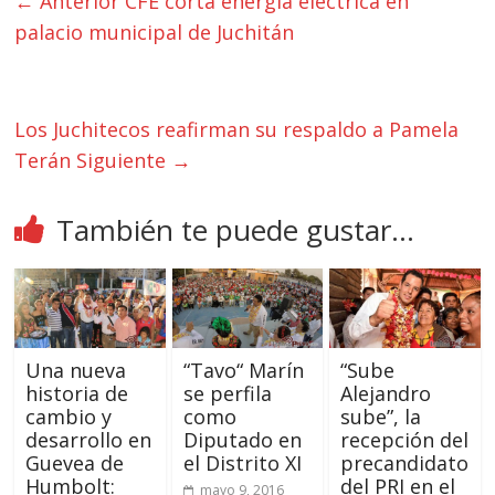
← Anterior
CFE corta energía eléctrica en
palacio municipal de Juchitán
Los Juchitecos reafirman su respaldo a Pamela
Terán
Siguiente →
También te puede gustar...
Una nueva
“Tavo“ Marín
“Sube
historia de
se perfila
Alejandro
cambio y
como
sube”, la
desarrollo en
Diputado en
recepción del
Guevea de
el Distrito XI
precandidato
Humbolt:
del PRI en el
mayo 9, 2016