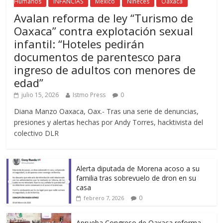
Humanos
INFANCIAS
México
Niñeces
Oaxaca
Avalan reforma de ley “Turismo de
Oaxaca” contra explotación sexual
infantil: “Hoteles pedirán
documentos de parentesco para
ingreso de adultos con menores de
edad”
julio 15, 2026
Istmo Press
0
Diana Manzo Oaxaca, Oax.- Tras una serie de denuncias,
presiones y alertas hechas por Andy Torres, hacktivista del
colectivo DLR
Alerta diputada de Morena acoso a su
familia tras sobrevuelo de dron en su
casa
0
febrero 7, 2026
Aprueba Congreso de Oaxaca reforma