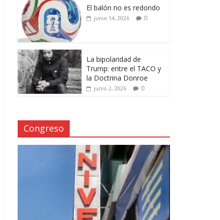
El balón no es redondo
0
junio 14, 2026
La bipolaridad de
Trump: entre el TACO y
la Doctrina Donroe
0
junio 2, 2026
Congreso