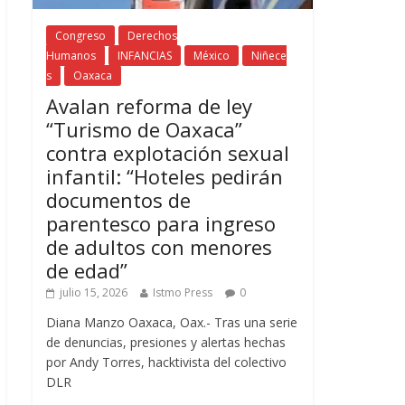
Congreso
Derechos
Humanos
INFANCIAS
México
Niñece
s
Oaxaca
Avalan reforma de ley
“Turismo de Oaxaca”
contra explotación sexual
infantil: “Hoteles pedirán
documentos de
parentesco para ingreso
de adultos con menores
de edad”
julio 15, 2026
Istmo Press
0
Diana Manzo Oaxaca, Oax.- Tras una serie
de denuncias, presiones y alertas hechas
por Andy Torres, hacktivista del colectivo
DLR