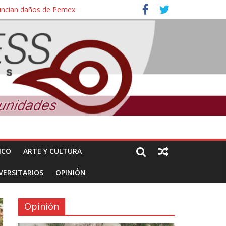
nuncian daños de Pemex
ales e intelectuales de su asesinato
ICO
ARTE Y CULTURA
VERSITARIOS
OPINIÓN
Opinión