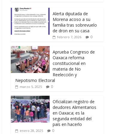
Alerta diputada de
Morena acoso a su
familia tras sobrevuelo
de dron en su casa
0
febrero 7, 2026
Aprueba Congreso de
Oaxaca reforma
constitucional en
materia de No
Reelección y
Nepotismo Electoral
0
marzo 5, 2025
Oficializan registro de
deudores Alimentarios
en Oaxaca; es la
segunda entidad del
país en hacerlo
0
enero 28, 2025