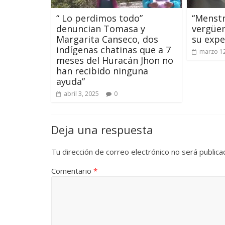
“ Lo perdimos todo”
“Menstr
denuncian Tomasa y
vergüen
Margarita Canseco, dos
su expe
indígenas chatinas que a 7
marzo 12
meses del Huracán Jhon no
han recibido ninguna
ayuda”
abril 3, 2025
0
Deja una respuesta
Tu dirección de correo electrónico no será publica
Comentario
*