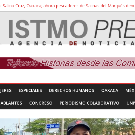
a Salina Cruz, Oaxaca; ahora pescadores de Salinas del Marqués de
iversidad Bienestar de Ixtepec, Oaxaca vuelve a las aulas tras amparo
 reúnen con titular de la SEGOB y exigen detener a los autores materi
nuevo despojo de su territorio para construir un parque eólico
 extracción ilegal de material pétreo de gravera Oyamel
JERES
ESPECIALES
DERECHOS HUMANOS
OAXACA
MÉX
HABLANTES
CONGRESO
PERIODISMO COLABORATIVO
UNI