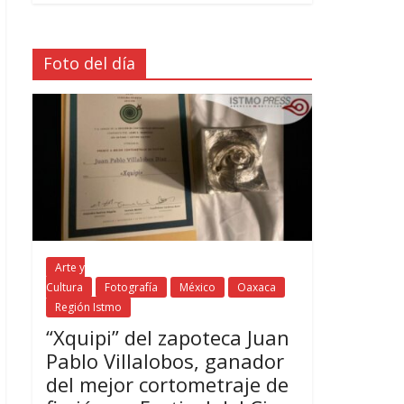
Foto del día
Arte y
Cultura
Fotografía
México
Oaxaca
Región Istmo
“Xquipi” del zapoteca Juan
Pablo Villalobos, ganador
del mejor cortometraje de