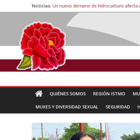
Noticias:
Un nuevo derrame de hidrocarburo afecta 
Ángel, el joven autista expulsado por la Un
Familiares de periodista Alejandro Leyva se
Alertan pescadores de Juchitán, Oaxaca de 
Pescadores y comuneros ikoots detienen la
QUIÉNES SOMOS
REGIÓN ISTMO
MU
MUXES Y DIVERSIDAD SEXUAL
SEGURIDAD