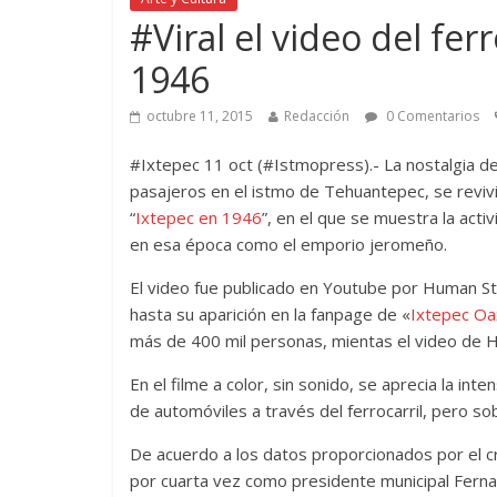
#Viral el video del fer
1946
octubre 11, 2015
Redacción
0 Comentarios
#Ixtepec 11 oct (#Istmopress).- La nostalgia de
pasajeros en el istmo de Tehuantepec, se revivi
“
Ixtepec en 1946
”, en el que se muestra la acti
en esa época como el emporio jeromeño.
El video fue publicado en Youtube por Human St
hasta su aparición en la fanpage de «
Ixtepec Oa
más de 400 mil personas, mientas el video de HS
En el filme a color, sin sonido, se aprecia la int
de automóviles a través del ferrocarril, pero so
De acuerdo a los datos proporcionados por el c
por cuarta vez como presidente municipal Fern