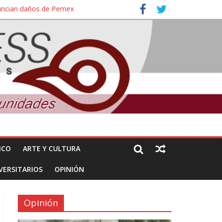
nuncian daños de Pemex
ales e intelectuales de su asesinato
ICO
ARTE Y CULTURA
VERSITARIOS
OPINIÓN
Opinión