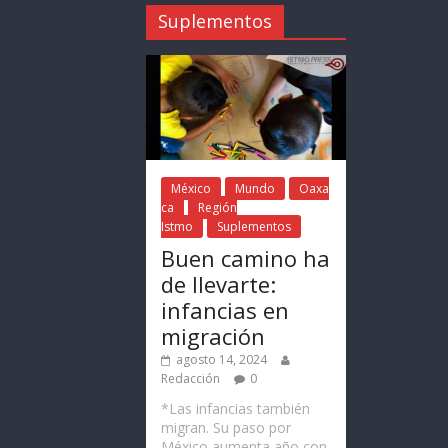
Suplementos
México
Mundo
Oaxa
ca
Región
Istmo
Suplementos
Buen camino ha
de llevarte:
infancias en
migración
agosto 14, 2024
Redacción
0
*Las infancias también
migran. Su paso por
México aumenta año con