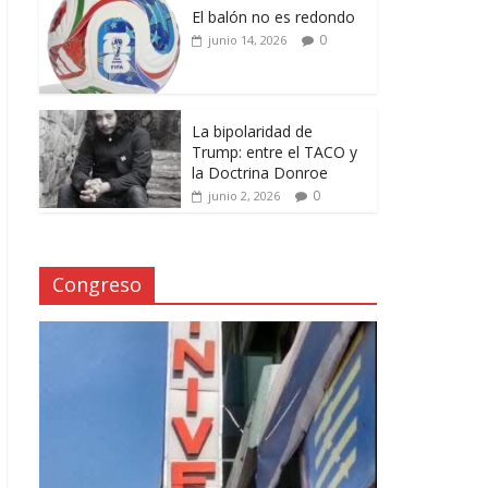
El balón no es redondo
0
junio 14, 2026
La bipolaridad de
Trump: entre el TACO y
la Doctrina Donroe
0
junio 2, 2026
Congreso