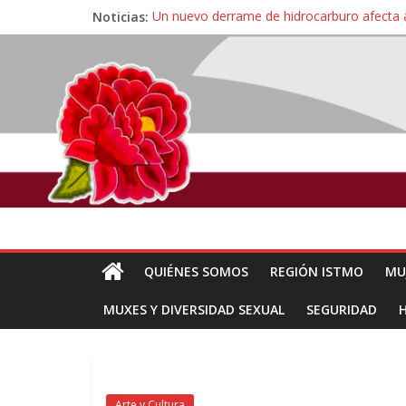
Noticias:
Un nuevo derrame de hidrocarburo afecta 
Ángel, el joven autista expulsado por la Un
Familiares de periodista Alejandro Leyva se
Alertan pescadores de Juchitán, Oaxaca de 
Pescadores y comuneros ikoots detienen la
QUIÉNES SOMOS
REGIÓN ISTMO
MU
MUXES Y DIVERSIDAD SEXUAL
SEGURIDAD
Arte y Cultura