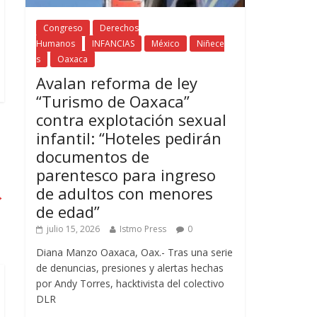
Congreso
Derechos
Humanos
INFANCIAS
México
Niñece
s
Oaxaca
Avalan reforma de ley
“Turismo de Oaxaca”
contra explotación sexual
infantil: “Hoteles pedirán
documentos de
parentesco para ingreso
de adultos con menores
→
de edad”
julio 15, 2026
Istmo Press
0
Diana Manzo Oaxaca, Oax.- Tras una serie
de denuncias, presiones y alertas hechas
por Andy Torres, hacktivista del colectivo
DLR