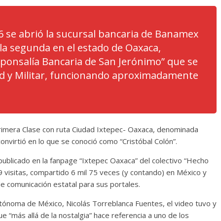
 se abrió la sucursal bancaria de Banamex
 la segunda en el estado de Oaxaca,
sponsalía Bancaria de San Jerónimo” que se
tad y Militar, funcionando aproximadamente
 Primera Clase con ruta Ciudad Ixtepec- Oaxaca, denominada
nvirtió en lo que se conoció como “Cristóbal Colón”.
ublicado en la fanpage “Ixtepec Oaxaca” del colectivo “Hecho
9 visitas, compartido 6 mil 75 veces (y contando) en México y
 comunicación estatal para sus portales.
utónoma de México, Nicolás Torreblanca Fuentes, el video tuvo y
ue “más allá de la nostalgia” hace referencia a uno de los