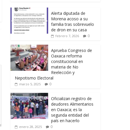
Alerta diputada de
Morena acoso a su
familia tras sobrevuelo
de dron en su casa
0
febrero 7, 2026
Aprueba Congreso de
Oaxaca reforma
constitucional en
materia de No
Reelección y
Nepotismo Electoral
0
marzo 5, 2025
Oficializan registro de
deudores Alimentarios
en Oaxaca; es la
segunda entidad del
país en hacerlo
0
enero 28, 2025