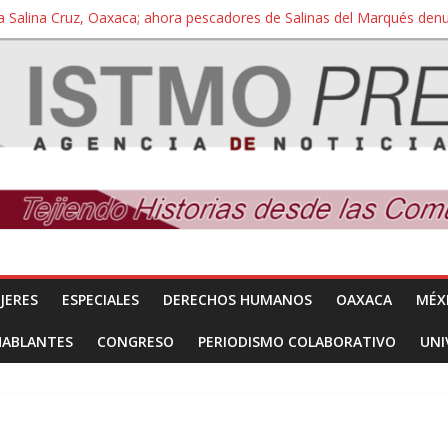
a Salina Cruz, Oaxaca; ahora pescadores de Salinas del Marqués de
iversidad Bienestar de Ixtepec, Oaxaca vuelve a las aulas tras amparo
 reúnen con titular de la SEGOB y exigen detener a los autores materi
nuevo despojo de su territorio para construir un parque eólico
 extracción ilegal de material pétreo de gravera Oyamel
JERES
ESPECIALES
DERECHOS HUMANOS
OAXACA
MÉX
HABLANTES
CONGRESO
PERIODISMO COLABORATIVO
UNI