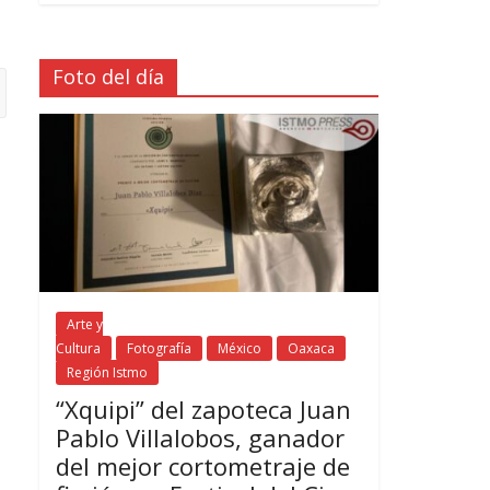
Foto del día
Arte y
Cultura
Fotografía
México
Oaxaca
Región Istmo
“Xquipi” del zapoteca Juan
Pablo Villalobos, ganador
del mejor cortometraje de