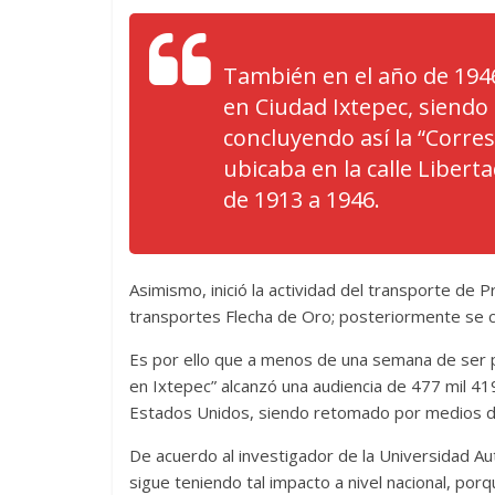
También en el año de 1946
en Ciudad Ixtepec, siendo
concluyendo así la “Corre
ubicaba en la calle Liber
de 1913 a 1946.
Asimismo, inició la actividad del transporte de
transportes Flecha de Oro; posteriormente se co
Es por ello que a menos de una semana de ser p
en Ixtepec” alcanzó una audiencia de 477 mil 41
Estados Unidos, siendo retomado por medios de
De acuerdo al investigador de la Universidad A
sigue teniendo tal impacto a nivel nacional, porq