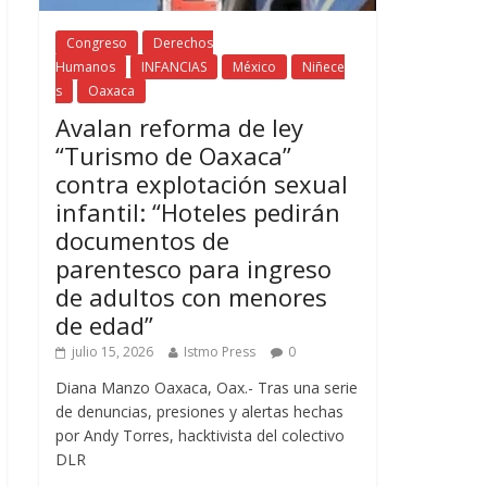
Congreso
Derechos
Humanos
INFANCIAS
México
Niñece
s
Oaxaca
Avalan reforma de ley
“Turismo de Oaxaca”
contra explotación sexual
infantil: “Hoteles pedirán
documentos de
parentesco para ingreso
de adultos con menores
de edad”
julio 15, 2026
Istmo Press
0
Diana Manzo Oaxaca, Oax.- Tras una serie
de denuncias, presiones y alertas hechas
por Andy Torres, hacktivista del colectivo
DLR