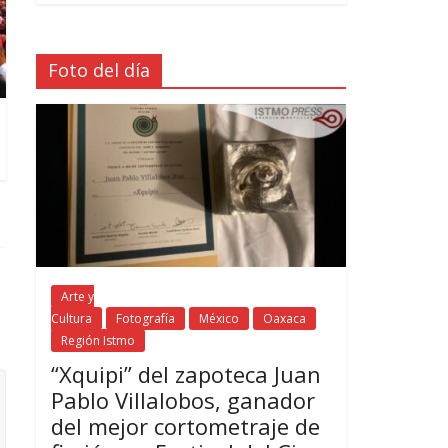
Foto del día
Arte y
Cultura
Fotografía
México
Oaxaca
Región Istmo
“Xquipi” del zapoteca Juan
Pablo Villalobos, ganador
del mejor cortometraje de