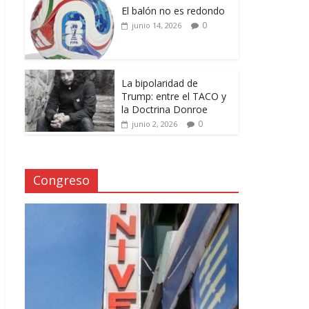
El balón no es redondo
0
junio 14, 2026
La bipolaridad de
Trump: entre el TACO y
la Doctrina Donroe
0
junio 2, 2026
Congreso