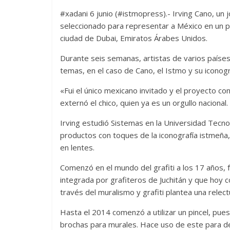
#xadani 6 junio (#istmopress).- Irving Cano, un 
seleccionado para representar a México en un p
ciudad de Dubai, Emiratos Árabes Unidos.
Durante seis semanas, artistas de varios países
temas, en el caso de Cano, el Istmo y su iconogr
«Fui el único mexicano invitado y el proyecto co
externó el chico, quien ya es un orgullo nacional.
Irving estudió Sistemas en la Universidad Tecn
productos con toques de la iconografía istmeña,
en lentes.
Comenzó en el mundo del grafiti a los 17 años,
integrada por grafiteros de Juchitán y que hoy 
través del muralismo y grafiti plantea una relec
Hasta el 2014 comenzó a utilizar un pincel, pue
brochas para murales. Hace uso de este para det