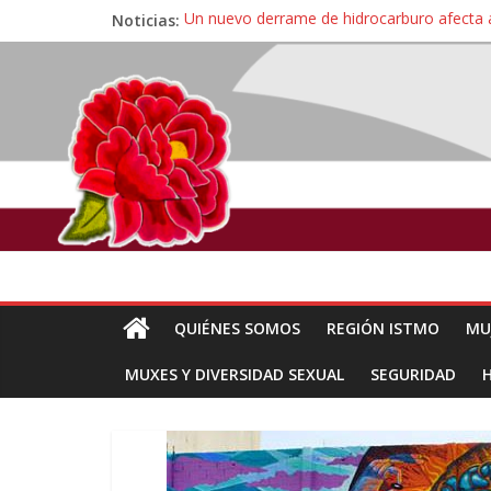
Noticias:
Un nuevo derrame de hidrocarburo afecta 
Ángel, el joven autista expulsado por la Un
Familiares de periodista Alejandro Leyva se
Alertan pescadores de Juchitán, Oaxaca de 
Pescadores y comuneros ikoots detienen la
QUIÉNES SOMOS
REGIÓN ISTMO
MU
MUXES Y DIVERSIDAD SEXUAL
SEGURIDAD