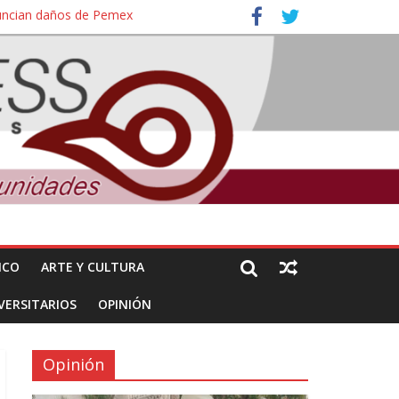
nuncian daños de Pemex
ales e intelectuales de su asesinato
ICO
ARTE Y CULTURA
VERSITARIOS
OPINIÓN
Opinión