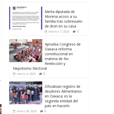
Alerta diputada de
Morena acoso a su
familia tras sobrevuelo
de dron en su casa
0
febrero 7, 2026
Aprueba Congreso de
Oaxaca reforma
constitucional en
materia de No
Reelección y
Nepotismo Electoral
0
marzo 5, 2025
→
Oficializan registro de
deudores Alimentarios
en Oaxaca; es la
segunda entidad del
país en hacerlo
0
enero 28, 2025