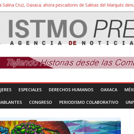
a Salina Cruz, Oaxaca; ahora pescadores de Salinas del Marqués de
iversidad Bienestar de Ixtepec, Oaxaca vuelve a las aulas tras amparo
 reúnen con titular de la SEGOB y exigen detener a los autores materi
nuevo despojo de su territorio para construir un parque eólico
 extracción ilegal de material pétreo de gravera Oyamel
JERES
ESPECIALES
DERECHOS HUMANOS
OAXACA
MÉX
HABLANTES
CONGRESO
PERIODISMO COLABORATIVO
UNI