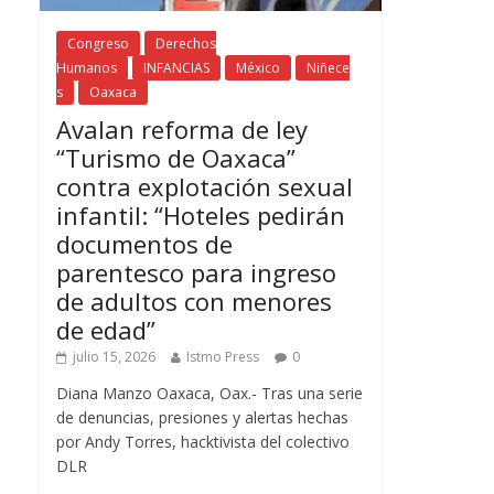
Congreso
Derechos
Humanos
INFANCIAS
México
Niñece
s
Oaxaca
Avalan reforma de ley
“Turismo de Oaxaca”
contra explotación sexual
infantil: “Hoteles pedirán
documentos de
parentesco para ingreso
de adultos con menores
de edad”
julio 15, 2026
Istmo Press
0
Diana Manzo Oaxaca, Oax.- Tras una serie
de denuncias, presiones y alertas hechas
por Andy Torres, hacktivista del colectivo
DLR