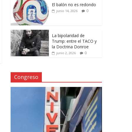
El balón no es redondo
0
junio 14, 2026
La bipolaridad de
Trump: entre el TACO y
la Doctrina Donroe
0
junio 2, 2026
Congreso