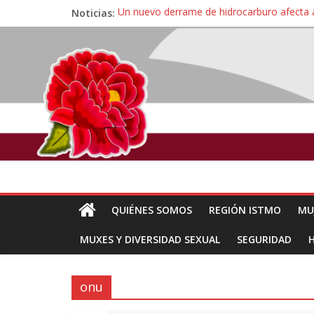
Noticias:
Un nuevo derrame de hidrocarburo afecta 
Ángel, el joven autista expulsado por la Un
Familiares de periodista Alejandro Leyva se
Alertan pescadores de Juchitán, Oaxaca de 
Pescadores y comuneros ikoots detienen la
QUIÉNES SOMOS
REGIÓN ISTMO
MU
MUXES Y DIVERSIDAD SEXUAL
SEGURIDAD
onu