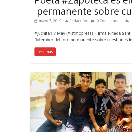
permanente sobre cue
mayo 7, 2019
Redacción
0 Comentarios
#Juchitán 7 May (#Istmopress) – Irma Pineda Sant
“Miembro del foro permanente sobre cuestiones i
Leer más