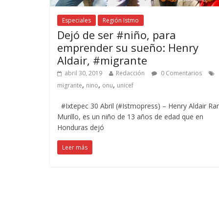
Especiales
Región Istmo
Dejó de ser #niño, para
emprender su sueño: Henry
Aldair, #migrante
abril 30, 2019
Redacción
0 Comentarios
,
,
,
migrante
nino
onu
unicef
#Ixtepec 30 Abril (#Istmopress) – Henry Aldair R
Murillo, es un niño de 13 años de edad que en
Honduras dejó
Leer más