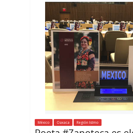
México
Oaxaca
Región Istmo
Poeta #Zapoteca es e