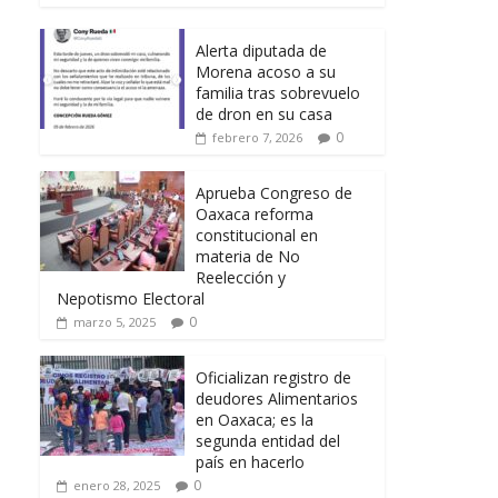
Alerta diputada de
Morena acoso a su
familia tras sobrevuelo
de dron en su casa
0
febrero 7, 2026
Aprueba Congreso de
Oaxaca reforma
constitucional en
materia de No
Reelección y
Nepotismo Electoral
0
marzo 5, 2025
Oficializan registro de
deudores Alimentarios
en Oaxaca; es la
segunda entidad del
país en hacerlo
0
enero 28, 2025