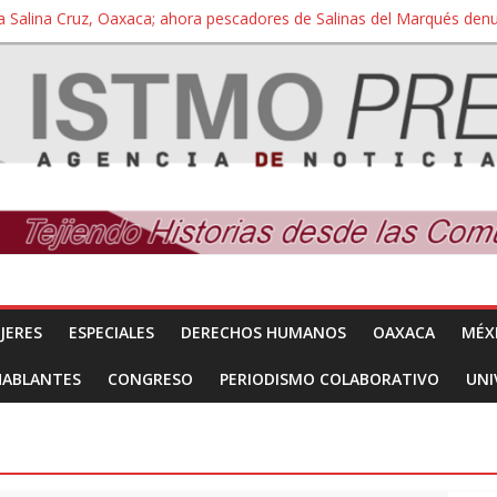
a Salina Cruz, Oaxaca; ahora pescadores de Salinas del Marqués de
iversidad Bienestar de Ixtepec, Oaxaca vuelve a las aulas tras amparo
 reúnen con titular de la SEGOB y exigen detener a los autores materi
nuevo despojo de su territorio para construir un parque eólico
 extracción ilegal de material pétreo de gravera Oyamel
JERES
ESPECIALES
DERECHOS HUMANOS
OAXACA
MÉX
HABLANTES
CONGRESO
PERIODISMO COLABORATIVO
UNI