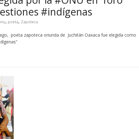
stiones #indígenas
,
,
onu
poeta
Zapoteca
iago, poeta zapoteca oriunda de Juchitán Oaxaca fue elegida como
ndígenas”