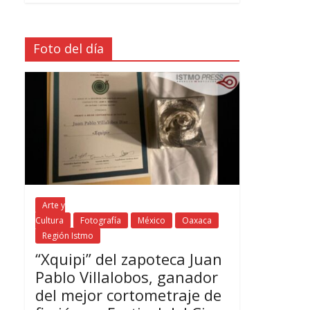
Foto del día
Arte y
Cultura
Fotografía
México
Oaxaca
Región Istmo
“Xquipi” del zapoteca Juan
Pablo Villalobos, ganador
del mejor cortometraje de