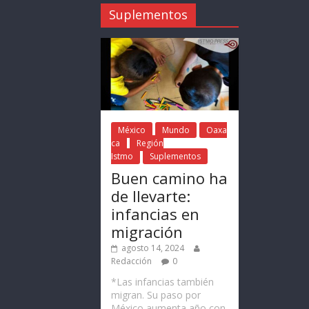
Suplementos
México
Mundo
Oaxa
ca
Región
Istmo
Suplementos
Buen camino ha
de llevarte:
infancias en
migración
agosto 14, 2024
Redacción
0
*Las infancias también
migran. Su paso por
México aumenta año con