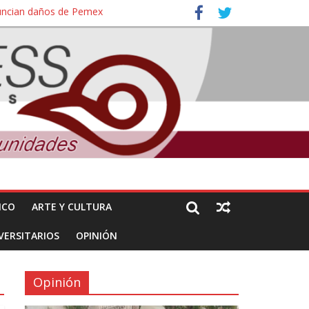
nuncian daños de Pemex
ales e intelectuales de su asesinato
ICO
ARTE Y CULTURA
VERSITARIOS
OPINIÓN
Opinión