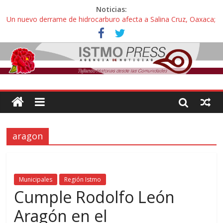
Noticias:
Un nuevo derrame de hidrocarburo afecta a Salina Cruz, Oaxaca;
ahora pescadores de Salinas del Marqués denuncian daños de
Pemex
Ángel, el joven autista expulsado por la Universidad Bienestar de
Ixtepec, Oaxaca vuelve a las aulas tras amparo
Familiares de periodista Alejandro Leyva se reúnen con titular de
la SEGOB y exigen detener a los autores materiales e
intelectuales de su asesinato
Alertan pescadores de Juchitán, Oaxaca de nuevo despojo de su
territorio para construir un parque eólico
Pescadores y comuneros ikoots detienen la extracción ilegal de
aragon
material pétreo de gravera Oyamel
Municipales
Región Istmo
Cumple Rodolfo León
Aragón en el