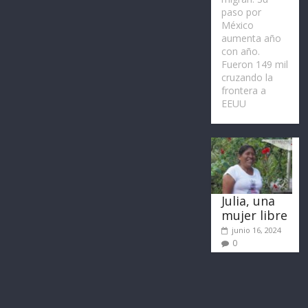
paso por
México
aumenta año
con año.
Fueron 149 mil
cruzando la
frontera a
EEUU
Julia, una
mujer libre
junio 16, 2024
0