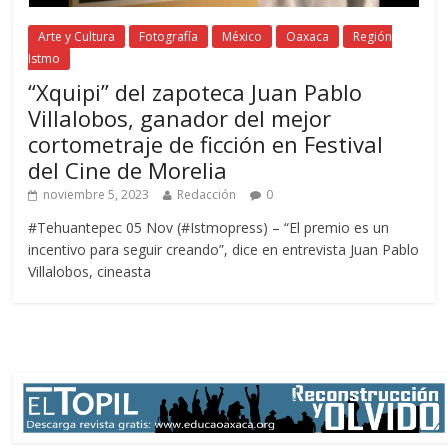
Arte y Cultura
Fotografía
México
Oaxaca
Región
Istmo
“Xquipi” del zapoteca Juan Pablo
Villalobos, ganador del mejor
cortometraje de ficción en Festival
del Cine de Morelia
noviembre 5, 2023
Redacción
0
#Tehuantepec 05 Nov (#Istmopress) – “El premio es un
incentivo para seguir creando”, dice en entrevista Juan Pablo
Villalobos, cineasta