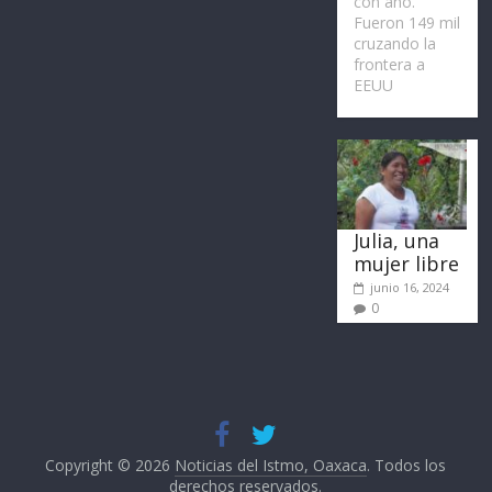
con año.
Fueron 149 mil
cruzando la
frontera a
EEUU
Julia, una
mujer libre
junio 16, 2024
0
Copyright © 2026
Noticias del Istmo, Oaxaca
. Todos los
derechos reservados.