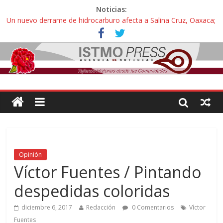
Noticias:
Un nuevo derrame de hidrocarburo afecta a Salina Cruz, Oaxaca;
ahora pescadores de Salinas del Marqués denuncian daños de
Pemex
Ángel, el joven autista expulsado por la Universidad Bienestar de
Ixtepec, Oaxaca vuelve a las aulas tras amparo
Familiares de periodista Alejandro Leyva se reúnen con titular de
la SEGOB y exigen detener a los autores materiales e
intelectuales de su asesinato
Alertan pescadores de Juchitán, Oaxaca de nuevo despojo de su
territorio para construir un parque eólico
Pescadores y comuneros ikoots detienen la extracción ilegal de
material pétreo de gravera Oyamel
Opinión
Víctor Fuentes / Pintando
despedidas coloridas
diciembre 6, 2017
Redacción
0 Comentarios
Víctor
Fuentes