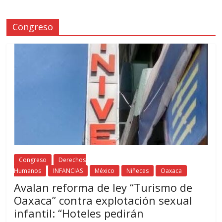
Congreso
Congreso
Derechos
Humanos
INFANCIAS
México
Niñeces
Oaxaca
Avalan reforma de ley “Turismo de
Oaxaca” contra explotación sexual
infantil: “Hoteles pedirán