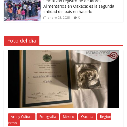
Oficializan registro de deudores
Alimentarios en Oaxaca; es la segunda
entidad del país en hacerlo
0
enero 28, 2025
Foto del día
Arte y Cultura
Fotografía
México
Oaxaca
Región
Istmo