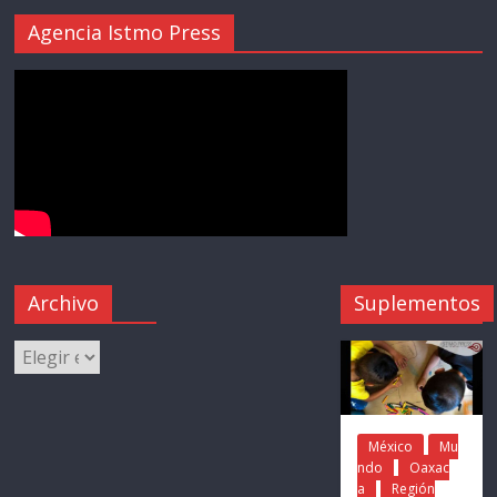
Agencia Istmo Press
Archivo
Suplementos
México
Mu
ndo
Oaxac
a
Región