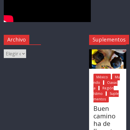
Archivo
Suplementos
México
Mu
ndo
Oaxac
a
Región
Istmo
Suple
mentos
Buen
camino
ha de