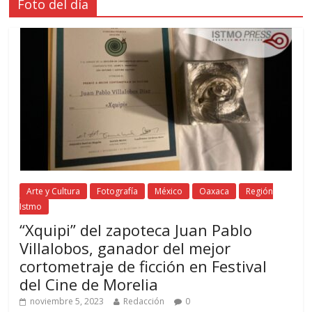
Foto del día
Arte y Cultura
Fotografía
México
Oaxaca
Región
Istmo
“Xquipi” del zapoteca Juan Pablo
Villalobos, ganador del mejor
cortometraje de ficción en Festival
del Cine de Morelia
noviembre 5, 2023
Redacción
0