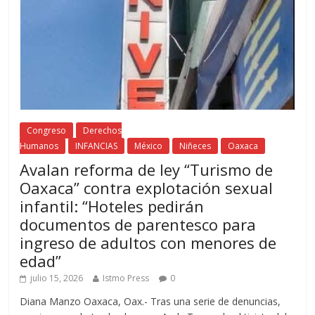
Congreso
Derechos
Humanos
INFANCIAS
México
Niñeces
Oaxaca
Avalan reforma de ley “Turismo de
Oaxaca” contra explotación sexual
infantil: “Hoteles pedirán
documentos de parentesco para
ingreso de adultos con menores de
edad”
julio 15, 2026
Istmo Press
0
Diana Manzo Oaxaca, Oax.- Tras una serie de denuncias,