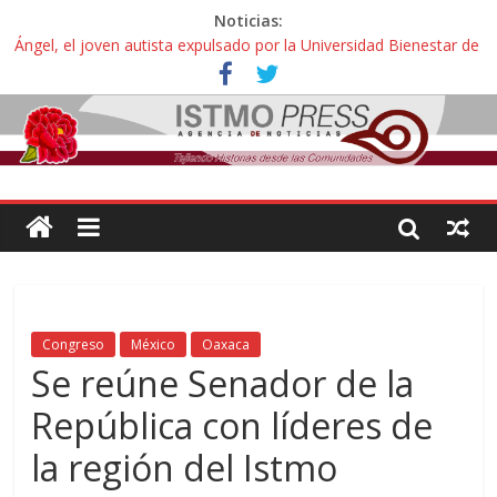
Noticias:
Ángel, el joven autista expulsado por la Universidad Bienestar de
Ixtepec, Oaxaca vuelve a las aulas tras amparo
Familiares de periodista Alejandro Leyva se reúnen con titular de
la SEGOB y exigen detener a los autores materiales e
intelectuales de su asesinato
Alertan pescadores de Juchitán, Oaxaca de nuevo despojo de su
territorio para construir un parque eólico
Pescadores y comuneros ikoots detienen la extracción ilegal de
material pétreo de gravera Oyamel
Un nuevo derrame de hidrocarburo afecta a Salina Cruz, Oaxaca;
ahora pescadores de Salinas del Marqués denuncian daños de
Pemex
Congreso
México
Oaxaca
Se reúne Senador de la
República con líderes de
la región del Istmo