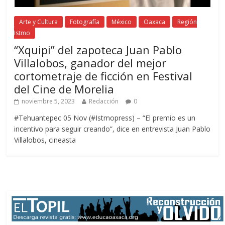
Arte y Cultura
Fotografía
México
Oaxaca
Región
Istmo
“Xquipi” del zapoteca Juan Pablo
Villalobos, ganador del mejor
cortometraje de ficción en Festival
del Cine de Morelia
noviembre 5, 2023
Redacción
0
#Tehuantepec 05 Nov (#Istmopress) – “El premio es un
incentivo para seguir creando”, dice en entrevista Juan Pablo
Villalobos, cineasta