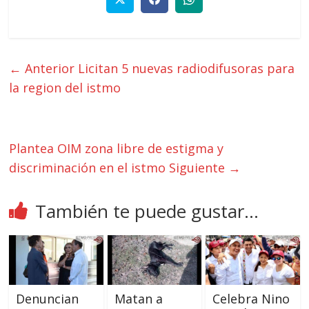
← Anterior
Licitan 5 nuevas radiodifusoras para
la region del istmo
Plantea OIM zona libre de estigma y
discriminación en el istmo
Siguiente →
También te puede gustar...
Denuncian
Matan a
Celebra Nino