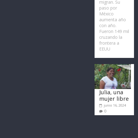
migran. Su
paso por
México
aumenta año
con año.
Fueron 149 mil
cruzando la
frontera a
EEUU
Julia, una
mujer libre
junio 16, 2024
0