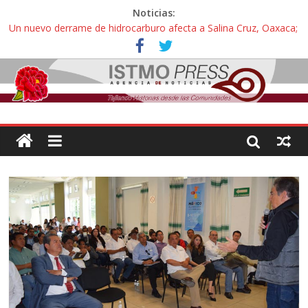
Noticias:
Un nuevo derrame de hidrocarburo afecta a Salina Cruz, Oaxaca;
ahora pescadores de Salinas del Marqués denuncian daños de
Pemex
Ángel, el joven autista expulsado por la Universidad Bienestar de
Ixtepec, Oaxaca vuelve a las aulas tras amparo
Familiares de periodista Alejandro Leyva se reúnen con titular de
la SEGOB y exigen detener a los autores materiales e
intelectuales de su asesinato
Alertan pescadores de Juchitán, Oaxaca de nuevo despojo de su
territorio para construir un parque eólico
Pescadores y comuneros ikoots detienen la extracción ilegal de
material pétreo de gravera Oyamel