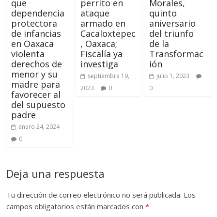
que
perrito en
Morales,
dependencia
ataque
quinto
protectora
armado en
aniversario
de infancias
Cacaloxtepec
del triunfo
en Oaxaca
, Oaxaca;
de la
violenta
Fiscalía ya
Transformac
derechos de
investiga
ión
menor y su
septiembre 19,
julio 1, 2023
madre para
2023
0
0
favorecer al
del supuesto
padre
enero 24, 2024
0
Deja una respuesta
Tu dirección de correo electrónico no será publicada.
Los
campos obligatorios están marcados con
*