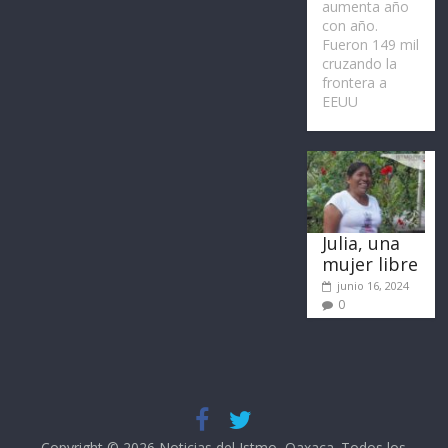
aumenta año
con año.
Fueron 149 mil
cruzando la
frontera a
EEUU
Julia, una
mujer libre
junio 16, 2024
0
Copyright © 2026
Noticias del Istmo, Oaxaca
. Todos los