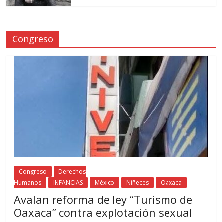
Congreso
Congreso
Derechos
Humanos
INFANCIAS
México
Niñeces
Oaxaca
Avalan reforma de ley “Turismo de
Oaxaca” contra explotación sexual