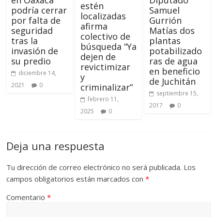
en Oaxaca
Diputado
estén
podría cerrar
Samuel
localizadas
por falta de
Gurrión
afirma
seguridad
Matías dos
colectivo de
tras la
plantas
búsqueda “Ya
invasión de
potabilizado
dejen de
su predio
ras de agua
revictimizar
en beneficio
diciembre 14,
y
de Juchitán
2021
0
criminalizar”
septiembre 15,
febrero 11,
2017
0
2025
0
Deja una respuesta
Tu dirección de correo electrónico no será publicada.
Los
campos obligatorios están marcados con
*
Comentario
*