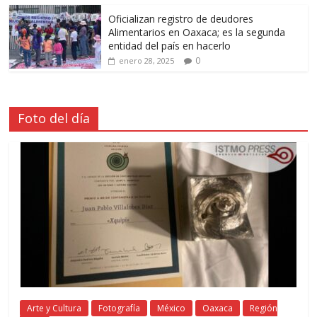
Oficializan registro de deudores
Alimentarios en Oaxaca; es la segunda
entidad del país en hacerlo
0
enero 28, 2025
Foto del día
Arte y Cultura
Fotografía
México
Oaxaca
Región