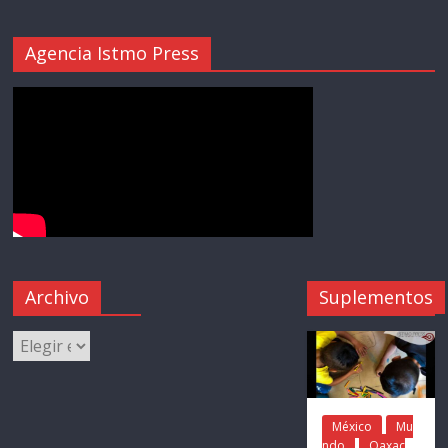
Agencia Istmo Press
Archivo
Suplementos
México
Mu
ndo
Oaxac