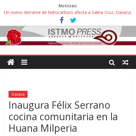
Noticias:
Un nuevo derrame de hidrocarburo afecta a Salina Cruz, Oaxaca;
ahora pescadores de Salinas del Marqués denuncian daños de
Pemex
Ángel, el joven autista expulsado por la Universidad Bienestar de
Ixtepec, Oaxaca vuelve a las aulas tras amparo
Familiares de periodista Alejandro Leyva se reúnen con titular de
la SEGOB y exigen detener a los autores materiales e
intelectuales de su asesinato
Alertan pescadores de Juchitán, Oaxaca de nuevo despojo de su
territorio para construir un parque eólico
Pescadores y comuneros ikoots detienen la extracción ilegal de
material pétreo de gravera Oyamel
Oaxaca
Inaugura Félix Serrano
cocina comunitaria en la
Huana Milperia