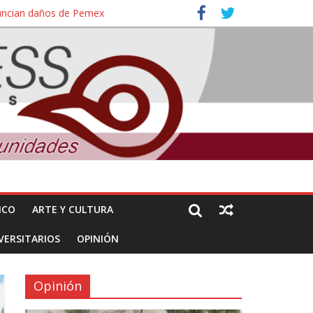
nuncian daños de Pemex
ales e intelectuales de su asesinato
ICO
ARTE Y CULTURA
VERSITARIOS
OPINIÓN
Opinión