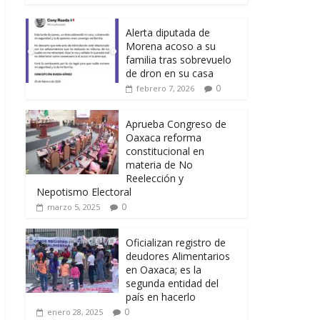
Alerta diputada de
Morena acoso a su
familia tras sobrevuelo
de dron en su casa
0
febrero 7, 2026
Aprueba Congreso de
Oaxaca reforma
constitucional en
materia de No
Reelección y
Nepotismo Electoral
0
marzo 5, 2025
Oficializan registro de
deudores Alimentarios
en Oaxaca; es la
segunda entidad del
país en hacerlo
0
enero 28, 2025