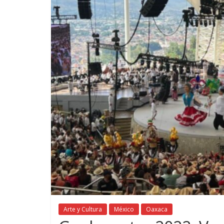
Arte y Cultura
México
Oaxaca