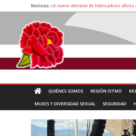
Noticias:
Un nuevo derrame de hidrocarburo afecta 
Ángel, el joven autista expulsado por la Un
Familiares de periodista Alejandro Leyva se
Alertan pescadores de Juchitán, Oaxaca de 
Pescadores y comuneros ikoots detienen la
QUIÉNES SOMOS
REGIÓN ISTMO
MU
MUXES Y DIVERSIDAD SEXUAL
SEGURIDAD