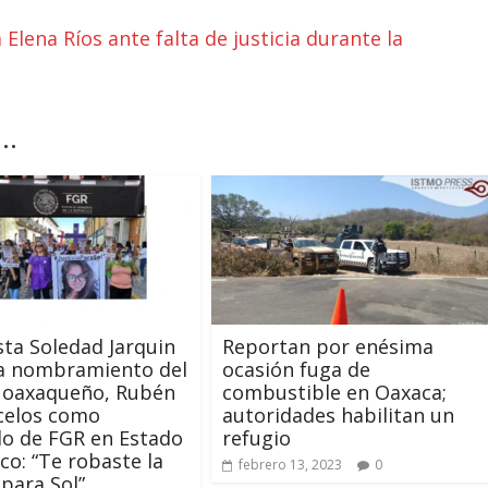
Elena Ríos ante falta de justicia durante la
..
sta Soledad Jarquin
Reportan por enésima
a nombramiento del
ocasión fuga de
l oaxaqueño, Rubén
combustible en Oaxaca;
celos como
autoridades habilitan un
o de FGR en Estado
refugio
co: “Te robaste la
febrero 13, 2023
0
 para Sol”