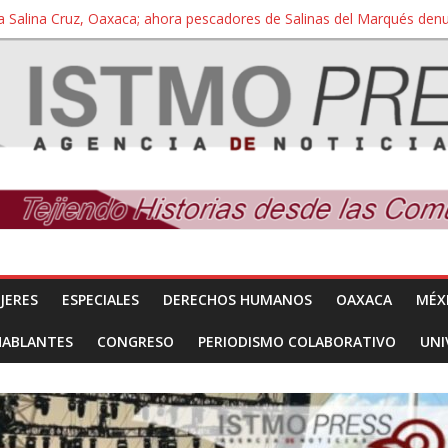
a Salina Cruz, Oaxaca; ahora pescadores de Salinas del Marqués de
iversidad Bienestar de Ixtepec, Oaxaca vuelve a las aulas tras amparo
 reúnen con titular de la SEGOB y exigen detener a los autores materi
nuevo despojo de su territorio para construir un parque eólico
 extracción ilegal de material pétreo de gravera Oyamel
JERES
ESPECIALES
DERECHOS HUMANOS
OAXACA
MÉX
HABLANTES
CONGRESO
PERIODISMO COLABORATIVO
UNI