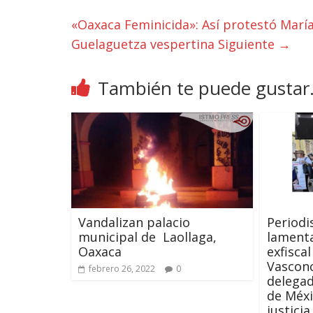
«Oaxaca Feminicida»: Así protestó María 
Guelaguetza vespertina
Siguiente →
También te puede gustar.
Vandalizan palacio
Periodi
municipal de Laollaga,
lament
Oaxaca
exfisca
Vascon
febrero 26, 2022
0
delegad
de Méxi
justicia