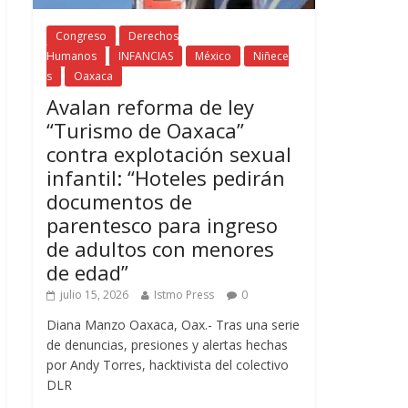
Congreso
Derechos
Humanos
INFANCIAS
México
Niñece
s
Oaxaca
Avalan reforma de ley
“Turismo de Oaxaca”
contra explotación sexual
infantil: “Hoteles pedirán
documentos de
parentesco para ingreso
de adultos con menores
de edad”
julio 15, 2026
Istmo Press
0
Diana Manzo Oaxaca, Oax.- Tras una serie
de denuncias, presiones y alertas hechas
por Andy Torres, hacktivista del colectivo
DLR