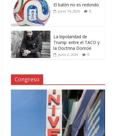
El balón no es redondo
0
junio 14, 2026
La bipolaridad de
Trump: entre el TACO y
la Doctrina Donroe
0
junio 2, 2026
Congreso