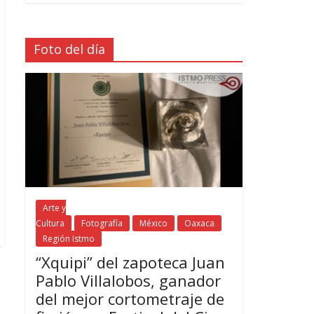
Foto del día
Arte y
Cultura
Fotografía
México
Oaxaca
Región Istmo
“Xquipi” del zapoteca Juan
Pablo Villalobos, ganador
del mejor cortometraje de