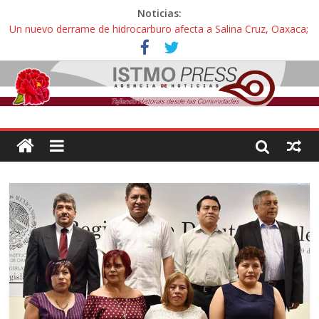
Noticias:
Un nuevo derrame de hidrocarburo afecta a Salina Cruz, Oaxaca;
ahora pescadores de Salinas del Marqués denuncian daños de
Pemex
Ángel, el joven autista expulsado por la Universidad Bienestar de
Ixtepec, Oaxaca vuelve a las aulas tras amparo
Familiares de periodista Alejandro Leyva se reúnen con titular de
la SEGOB y exigen detener a los autores materiales e
intelectuales de su asesinato
Alertan pescadores de Juchitán, Oaxaca de nuevo despojo de su
territorio para construir un parque eólico
Pescadores y comuneros ikoots detienen la extracción ilegal de
material pétreo de gravera Oyamel