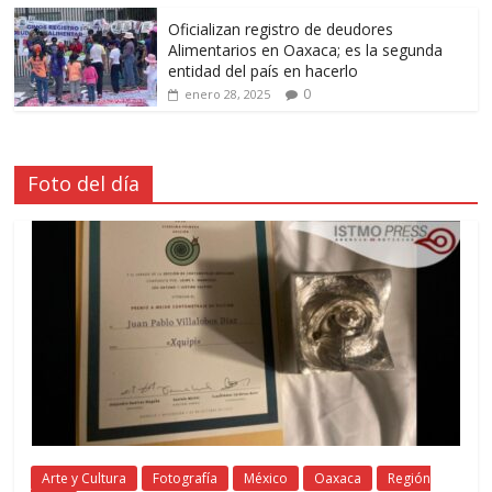
Oficializan registro de deudores
Alimentarios en Oaxaca; es la segunda
entidad del país en hacerlo
0
enero 28, 2025
Foto del día
Arte y Cultura
Fotografía
México
Oaxaca
Región