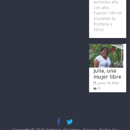
aumenta año
con año.
Fueron 149 mil
cruzando la
frontera a
EEUU
Julia, una
mujer libre
junio 16, 2024
0
Copyright © 2026
Noticias del Istmo, Oaxaca
. Todos los