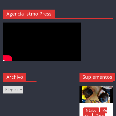
Agencia Istmo Press
Archivo
Suplementos
México
Mu
ndo
Oaxac