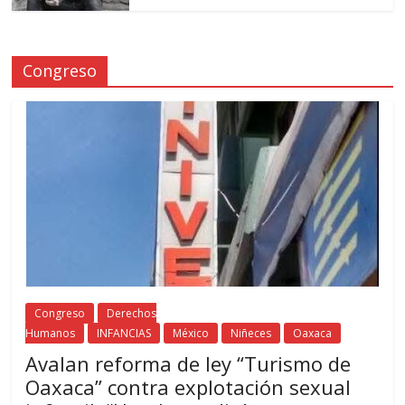
Congreso
Congreso
Derechos
Humanos
INFANCIAS
México
Niñeces
Oaxaca
Avalan reforma de ley “Turismo de
Oaxaca” contra explotación sexual