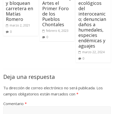
y bloquean
Artes el
ecológicos
carretera en
Primer Foro
del
Matías
de los
interoceanic
Romero
Pueblos
o; denuncian
Chontales
daños a
marzo 2, 2021
humedales,
febrero 6, 2023
0
especies
0
endémicas y
aguajes
marzo 22, 2024
0
Deja una respuesta
Tu dirección de correo electrónico no será publicada.
Los
campos obligatorios están marcados con
*
Comentario
*