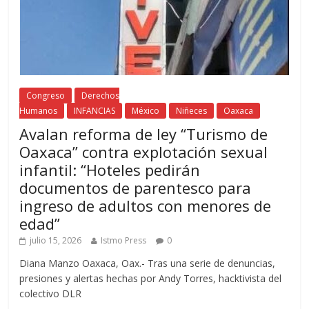
Congreso
Derechos
Humanos
INFANCIAS
México
Niñeces
Oaxaca
Avalan reforma de ley “Turismo de
Oaxaca” contra explotación sexual
infantil: “Hoteles pedirán
documentos de parentesco para
ingreso de adultos con menores de
edad”
julio 15, 2026
Istmo Press
0
Diana Manzo Oaxaca, Oax.- Tras una serie de denuncias,
presiones y alertas hechas por Andy Torres, hacktivista del
colectivo DLR