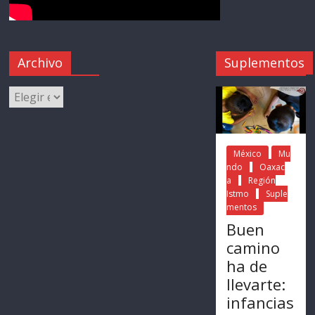
Archivo
Suplementos
México
Mu
ndo
Oaxac
a
Región
Istmo
Suple
mentos
Buen
camino
ha de
llevarte:
infancias