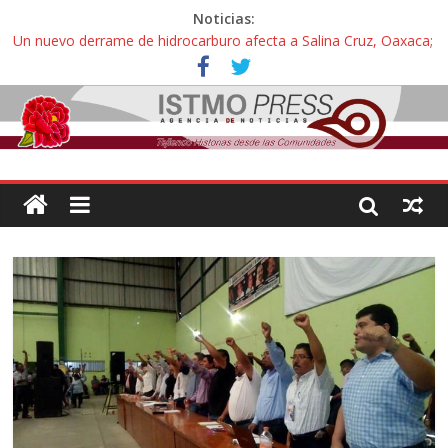
Noticias:
Un nuevo derrame de hidrocarburo afecta a Salina Cruz, Oaxaca;
ahora pescadores de Salinas del Marqués denuncian daños de
Pemex
Ángel, el joven autista expulsado por la Universidad Bienestar de
Ixtepec, Oaxaca vuelve a las aulas tras amparo
Familiares de periodista Alejandro Leyva se reúnen con titular de
la SEGOB y exigen detener a los autores materiales e
intelectuales de su asesinato
Alertan pescadores de Juchitán, Oaxaca de nuevo despojo de su
territorio para construir un parque eólico
Pescadores y comuneros ikoots detienen la extracción ilegal de
material pétreo de gravera Oyamel