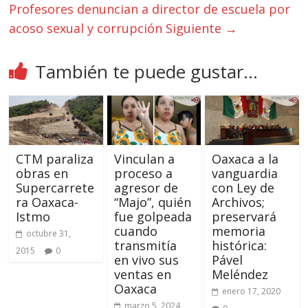
Profesores denuncian a director de escuela por
acoso sexual y corrupción
Siguiente →
También te puede gustar...
CTM paraliza
Vinculan a
Oaxaca a la
obras en
proceso a
vanguardia
Supercarrete
agresor de
con Ley de
ra Oaxaca-
“Majo”, quién
Archivos;
Istmo
fue golpeada
preservará
cuando
memoria
octubre 31,
transmitía
histórica:
2015
0
en vivo sus
Pável
ventas en
Meléndez
Oaxaca
enero 17, 2020
marzo 5, 2024