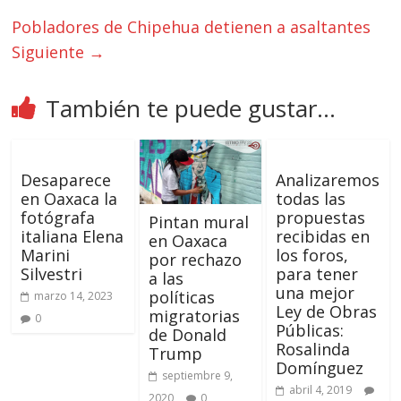
Pobladores de Chipehua detienen a asaltantes
Siguiente →
También te puede gustar...
Desaparece
Analizaremos
en Oaxaca la
todas las
fotógrafa
propuestas
Pintan mural
italiana Elena
recibidas en
en Oaxaca
Marini
los foros,
por rechazo
Silvestri
para tener
a las
una mejor
políticas
marzo 14, 2023
Ley de Obras
migratorias
0
Públicas:
de Donald
Rosalinda
Trump
Domínguez
septiembre 9,
abril 4, 2019
2020
0