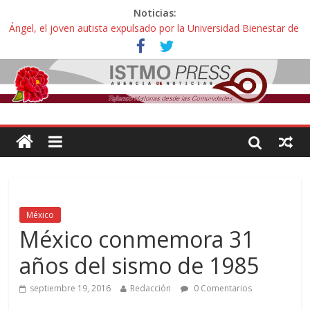
Noticias:
Ángel, el joven autista expulsado por la Universidad Bienestar de
Ixtepec, Oaxaca vuelve a las aulas tras amparo
Familiares de periodista Alejandro Leyva se reúnen con titular de
la SEGOB y exigen detener a los autores materiales e
intelectuales de su asesinato
Alertan pescadores de Juchitán, Oaxaca de nuevo despojo de su
territorio para construir un parque eólico
Pescadores y comuneros ikoots detienen la extracción ilegal de
material pétreo de gravera Oyamel
Un nuevo derrame de hidrocarburo afecta a Salina Cruz, Oaxaca;
ahora pescadores de Salinas del Marqués denuncian daños de
Pemex
México
México conmemora 31
años del sismo de 1985
septiembre 19, 2016
Redacción
0 Comentarios