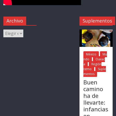
Archivo
Suplementos
México
Mu
ndo
Oaxac
a
Región
Istmo
Suple
mentos
Buen
camino
ha de
llevarte:
infancias
en