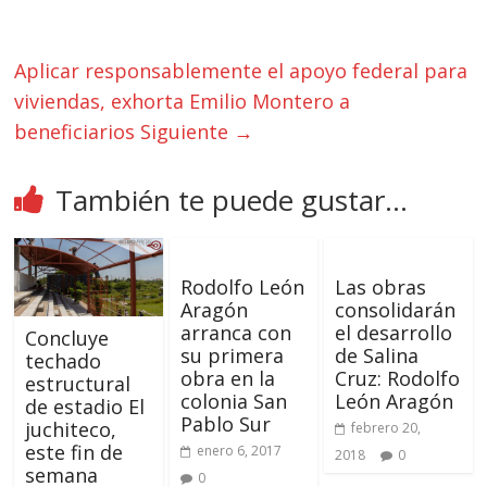
Aplicar responsablemente el apoyo federal para
viviendas, exhorta Emilio Montero a
beneficiarios
Siguiente →
También te puede gustar...
Rodolfo León
Las obras
Aragón
consolidarán
arranca con
el desarrollo
Concluye
su primera
de Salina
techado
obra en la
Cruz: Rodolfo
estructural
colonia San
León Aragón
de estadio El
Pablo Sur
juchiteco,
febrero 20,
este fin de
enero 6, 2017
2018
0
semana
0