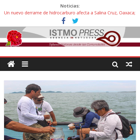
Noticias:
Un nuevo derrame de hidrocarburo afecta a Salina Cruz, Oaxaca;
ahora pescadores de Salinas del Marqués denuncian daños de
Pemex
Ángel, el joven autista expulsado por la Universidad Bienestar de
Ixtepec, Oaxaca vuelve a las aulas tras amparo
Familiares de periodista Alejandro Leyva se reúnen con titular de
la SEGOB y exigen detener a los autores materiales e
intelectuales de su asesinato
Alertan pescadores de Juchitán, Oaxaca de nuevo despojo de su
territorio para construir un parque eólico
Pescadores y comuneros ikoots detienen la extracción ilegal de
material pétreo de gravera Oyamel