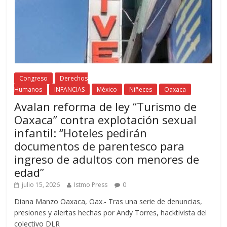
Congreso
Derechos
Humanos
INFANCIAS
México
Niñeces
Oaxaca
Avalan reforma de ley “Turismo de
Oaxaca” contra explotación sexual
infantil: “Hoteles pedirán
documentos de parentesco para
ingreso de adultos con menores de
edad”
julio 15, 2026
Istmo Press
0
Diana Manzo Oaxaca, Oax.- Tras una serie de denuncias,
presiones y alertas hechas por Andy Torres, hacktivista del
colectivo DLR