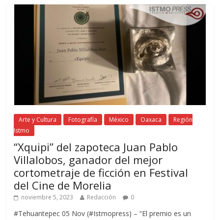
Arte y Cultura
Fotografía
México
Oaxaca
Región
Istmo
“Xquipi” del zapoteca Juan Pablo
Villalobos, ganador del mejor
cortometraje de ficción en Festival
del Cine de Morelia
noviembre 5, 2023
Redacción
0
#Tehuantepec 05 Nov (#Istmopress) – “El premio es un