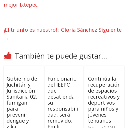
mejor Ixtepec
¡El triunfo es nuestro! : Gloria Sánchez
Siguiente
→
También te puede gustar...
Gobierno de
Funcionario
Continúa la
Juchitán y
del IEEPO
recuperación
Jurisdicción
que
de espacios
Sanitaria 02,
desatienda
recreativos y
fumigan
su
deportivos
para
responsabili
para niños y
prevenir
dad, será
jóvenes
dengue y
removido:
tehuanos
zika
Emilio
marzo 2, 2018