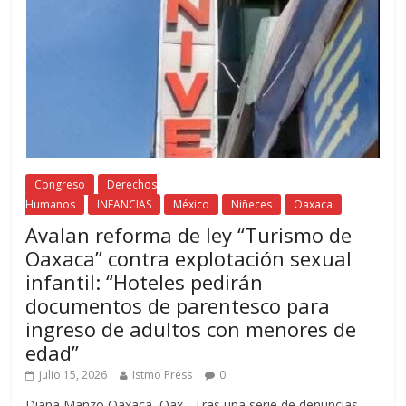
Congreso
Derechos
Humanos
INFANCIAS
México
Niñeces
Oaxaca
Avalan reforma de ley “Turismo de
Oaxaca” contra explotación sexual
infantil: “Hoteles pedirán
documentos de parentesco para
ingreso de adultos con menores de
edad”
julio 15, 2026
Istmo Press
0
Diana Manzo Oaxaca, Oax.- Tras una serie de denuncias,