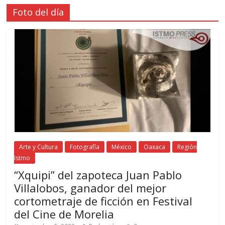
Foto del día
Arte y Cultura
Fotografía
México
Oaxaca
Región
Istmo
“Xquipi” del zapoteca Juan Pablo
Villalobos, ganador del mejor
cortometraje de ficción en Festival
del Cine de Morelia