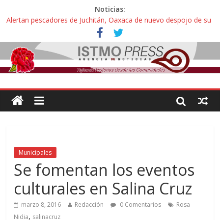
Noticias:
Alertan pescadores de Juchitán, Oaxaca de nuevo despojo de su
territorio para construir un parque eólico
Pescadores y comuneros ikoots detienen la extracción ilegal de
material pétreo de gravera Oyamel
Un nuevo derrame de hidrocarburo afecta a Salina Cruz, Oaxaca;
ahora pescadores de Salinas del Marqués denuncian daños de
Pemex
🎧Capítulo 2 : CUIDAR A MI HIJA CON SÍNDROME DE DOWN
Familiares de periodista Alejandro Leyva asesinado en Oaxaca
protestan y exigen justicia en desfile de delegaciones
Municipales
Se fomentan los eventos
culturales en Salina Cruz
marzo 8, 2016
Redacción
0 Comentarios
Rosa
,
Nidia
salinacruz