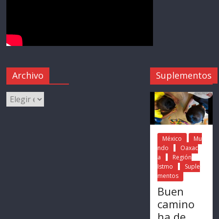
Archivo
Suplementos
México
Mu
ndo
Oaxac
a
Región
Istmo
Suple
mentos
Buen
camino
ha de