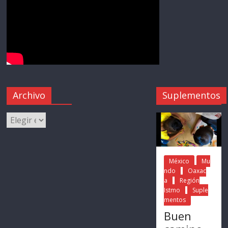
Archivo
Suplementos
México
Mu
ndo
Oaxac
a
Región
Istmo
Suple
mentos
Buen