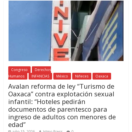
Congreso
Derechos
Humanos
INFANCIAS
México
Niñeces
Oaxaca
Avalan reforma de ley “Turismo de
Oaxaca” contra explotación sexual
infantil: “Hoteles pedirán
documentos de parentesco para
ingreso de adultos con menores de
edad”
julio 15, 2026
Istmo Press
0