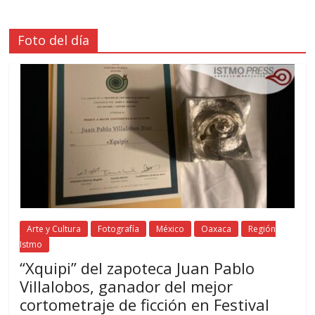
Foto del día
Arte y Cultura
Fotografía
México
Oaxaca
Región
Istmo
“Xquipi” del zapoteca Juan Pablo
Villalobos, ganador del mejor
cortometraje de ficción en Festival