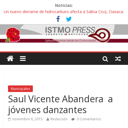
Noticias:
Un nuevo derrame de hidrocarburo afecta a Salina Cruz, Oaxaca;
ahora pescadores de Salinas del Marqués denuncian daños de
Pemex
Ángel, el joven autista expulsado por la Universidad Bienestar de
Ixtepec, Oaxaca vuelve a las aulas tras amparo
Familiares de periodista Alejandro Leyva se reúnen con titular de
la SEGOB y exigen detener a los autores materiales e
intelectuales de su asesinato
Alertan pescadores de Juchitán, Oaxaca de nuevo despojo de su
territorio para construir un parque eólico
Pescadores y comuneros ikoots detienen la extracción ilegal de
material pétreo de gravera Oyamel
Municipales
Saul Vicente Abandera a
jóvenes danzantes
noviembre 6, 2015
Redacción
0 Comentarios