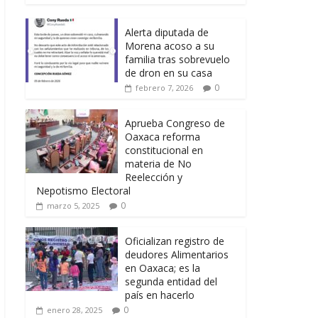
Alerta diputada de
Morena acoso a su
familia tras sobrevuelo
de dron en su casa
0
febrero 7, 2026
Aprueba Congreso de
Oaxaca reforma
constitucional en
materia de No
Reelección y
Nepotismo Electoral
0
marzo 5, 2025
Oficializan registro de
deudores Alimentarios
en Oaxaca; es la
segunda entidad del
país en hacerlo
0
enero 28, 2025