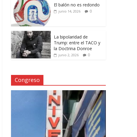
El balón no es redondo
0
junio 14, 2026
La bipolaridad de
Trump: entre el TACO y
la Doctrina Donroe
0
junio 2, 2026
Congreso