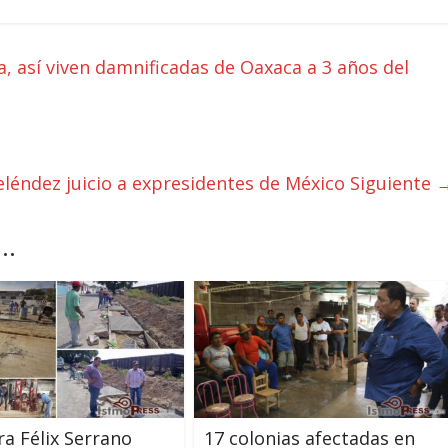
sa, así viven damnificadas de Oaxaca a 3 años del
léndez juicio a expresidentes de México
Siguiente 
..
a Félix Serrano
17 colonias afectadas en