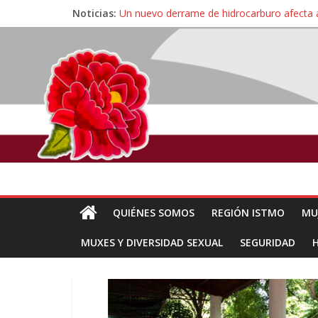
Noticias:
Un nuevo derrame de hidrocarburo afecta 
Ángel, el joven autista expulsado por la Un
Familiares de periodista Alejandro Leyva se
Alertan pescadores de Juchitán, Oaxaca de 
QUIÉNES SOMOS
REGIÓN ISTMO
MU
MUXES Y DIVERSIDAD SEXUAL
SEGURIDAD