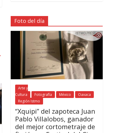
Foto del día
→
Arte y
Cultura
Fotografía
México
Oaxaca
Región Istmo
“Xquipi” del zapoteca Juan
Pablo Villalobos, ganador
del mejor cortometraje de