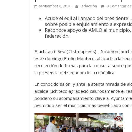
septiembre 6, 2020
Redacción
0 Comentarios
Acude el edil al llamado del presidente
sobre posible enjuiciamiento a expresi
Reconoce apoyo de AMLO al municipio, y 
federación.
#Juchitán 6 Sep (#Istmopress) – Salomón Jara ha s
este domingo Emilio Montero, al acudir a la reu
recolección de firmas para la consulta sobre po
la presencia del senador de la república.
En conocido salón, y ante la atenta mirada de a
alcalde juchiteco agradeció calurosamente el resp
ponderó su acompañamiento clave al Ayuntamient
permitido ser el municipio más beneficiado con 