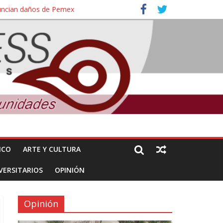
nuncian daños de Pemex
ales e intelectuales de su asesinato
ICO
ARTE Y CULTURA
VERSITARIOS
OPINIÓN
Opinión