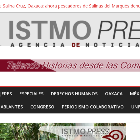
a Salina Cruz, Oaxaca; ahora pescadores de Salinas del Marqués de
iversidad Bienestar de Ixtepec, Oaxaca vuelve a las aulas tras amparo
 reúnen con titular de la SEGOB y exigen detener a los autores materi
nuevo despojo de su territorio para construir un parque eólico
JERES
ESPECIALES
DERECHOS HUMANOS
OAXACA
MÉX
HABLANTES
CONGRESO
PERIODISMO COLABORATIVO
UNI