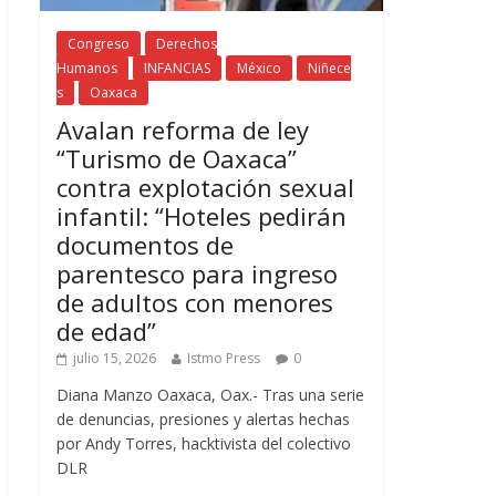
Congreso
Derechos
Humanos
INFANCIAS
México
Niñece
s
Oaxaca
Avalan reforma de ley
“Turismo de Oaxaca”
contra explotación sexual
infantil: “Hoteles pedirán
documentos de
parentesco para ingreso
de adultos con menores
de edad”
julio 15, 2026
Istmo Press
0
Diana Manzo Oaxaca, Oax.- Tras una serie
de denuncias, presiones y alertas hechas
por Andy Torres, hacktivista del colectivo
DLR