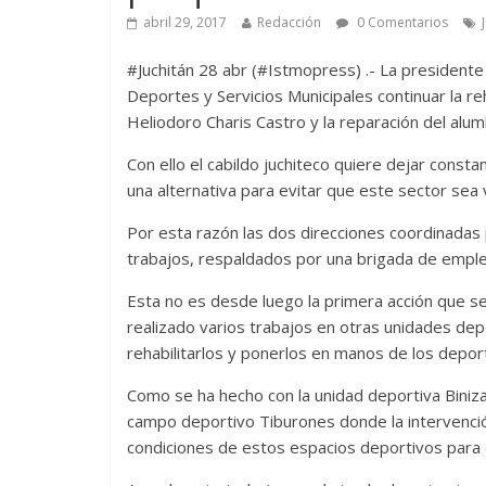
abril 29, 2017
Redacción
0 Comentarios
#Juchitán 28 abr (#Istmopress) .- La presidente 
Deportes y Servicios Municipales continuar la re
Heliodoro Charis Castro y la reparación del alu
Con ello el cabildo juchiteco quiere dejar consta
una alternativa para evitar que este sector sea v
Por esta razón las dos direcciones coordinadas p
trabajos, respaldados por una brigada de empl
Esta no es desde luego la primera acción que se
realizado varios trabajos en otras unidades depo
rehabilitarlos y ponerlos en manos de los deport
Como se ha hecho con la unidad deportiva Binizaa
campo deportivo Tiburones donde la intervenci
condiciones de estos espacios deportivos para el