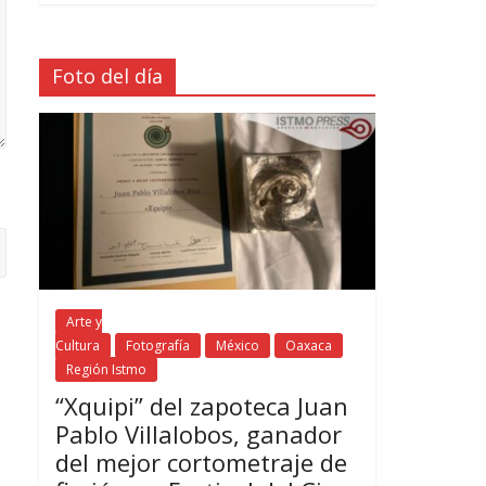
Foto del día
Arte y
Cultura
Fotografía
México
Oaxaca
Región Istmo
“Xquipi” del zapoteca Juan
Pablo Villalobos, ganador
del mejor cortometraje de