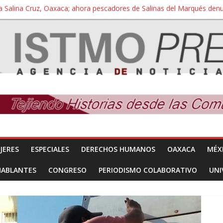
a Salina Cruz, Oaxaca; ahora pescadores de Salinas del Marqués de
iversidad Bienestar de Ixtepec, Oaxaca vuelve a las aulas tras amparo
 reúnen con titular de la SEGOB y exigen detener a los autores materi
nuevo despojo de su territorio para construir un parque eólico
 extracción ilegal de material pétreo de gravera Oyamel
JERES
ESPECIALES
DERECHOS HUMANOS
OAXACA
MÉX
HABLANTES
CONGRESO
PERIODISMO COLABORATIVO
UNI