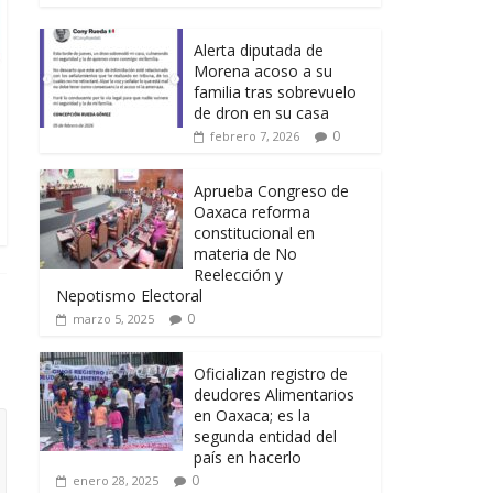
Alerta diputada de
Morena acoso a su
familia tras sobrevuelo
de dron en su casa
0
febrero 7, 2026
Aprueba Congreso de
Oaxaca reforma
constitucional en
materia de No
Reelección y
Nepotismo Electoral
0
marzo 5, 2025
Oficializan registro de
deudores Alimentarios
en Oaxaca; es la
segunda entidad del
país en hacerlo
0
enero 28, 2025