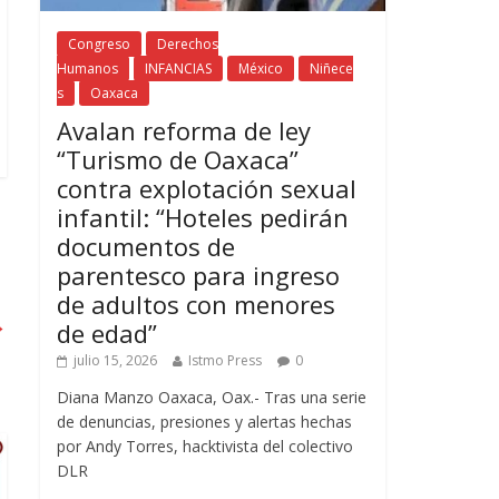
Congreso
Derechos
Humanos
INFANCIAS
México
Niñece
s
Oaxaca
Avalan reforma de ley
“Turismo de Oaxaca”
contra explotación sexual
infantil: “Hoteles pedirán
documentos de
parentesco para ingreso
de adultos con menores
→
de edad”
julio 15, 2026
Istmo Press
0
Diana Manzo Oaxaca, Oax.- Tras una serie
de denuncias, presiones y alertas hechas
por Andy Torres, hacktivista del colectivo
DLR