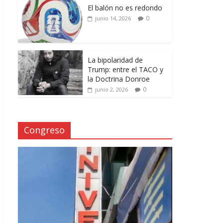
El balón no es redondo
0
junio 14, 2026
La bipolaridad de
Trump: entre el TACO y
la Doctrina Donroe
0
junio 2, 2026
Congreso