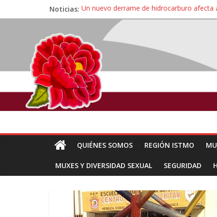
Noticias:
Un nuevo derrame de hidrocarburo afecta 
Ángel, el joven autista expulsado por la Un
Familiares de periodista Alejandro Leyva se
Alertan pescadores de Juchitán, Oaxaca de 
Pescadores y comuneros ikoots detienen la
QUIÉNES SOMOS
REGIÓN ISTMO
MU
MUXES Y DIVERSIDAD SEXUAL
SEGURIDAD