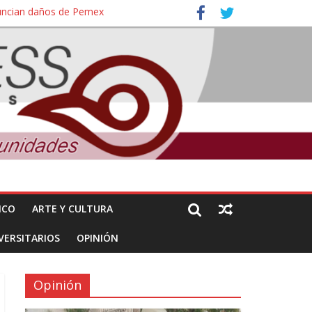
nuncian daños de Pemex
ales e intelectuales de su asesinato
ICO
ARTE Y CULTURA
VERSITARIOS
OPINIÓN
Opinión