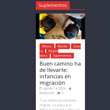
Suplementos
México
Mundo
Oaxa
ca
Región
Istmo
Suplementos
Buen camino ha
de llevarte:
infancias en
migración
agosto 14, 2024
Redacción
0
*Las infancias también
migran. Su paso por
México aumenta año con