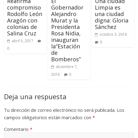
Reafirma
El
Una ciudad
compromiso
Gobernador
Limpia es
Rodolfo León
Alejandro
una ciudad
Aragón con
Murat y la
digna: Gloria
colonias de
Presidenta
Sánchez
Salina Cruz
Rosa Nidia,
octubre 3, 2016
inauguran
abril 5, 2017
0
la“Estación
0
de
Bomberos”
diciembre 7,
2016
0
Deja una respuesta
Tu dirección de correo electrónico no será publicada.
Los
campos obligatorios están marcados con
*
Comentario
*