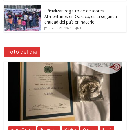
Oficializan registro de deudores
Alimentarios en Oaxaca; es la segunda
entidad del país en hacerlo
0
enero 28, 2025
Foto del día
Arte y Cultura
Fotografía
México
Oaxaca
Región