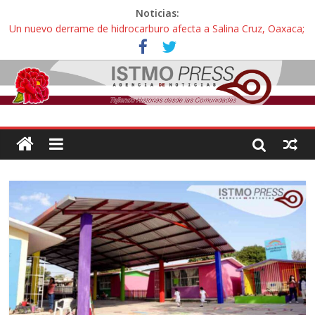
Noticias:
Un nuevo derrame de hidrocarburo afecta a Salina Cruz, Oaxaca;
ahora pescadores de Salinas del Marqués denuncian daños de
Pemex
Ángel, el joven autista expulsado por la Universidad Bienestar de
Ixtepec, Oaxaca vuelve a las aulas tras amparo
Familiares de periodista Alejandro Leyva se reúnen con titular de
la SEGOB y exigen detener a los autores materiales e
intelectuales de su asesinato
Alertan pescadores de Juchitán, Oaxaca de nuevo despojo de su
territorio para construir un parque eólico
Pescadores y comuneros ikoots detienen la extracción ilegal de
material pétreo de gravera Oyamel