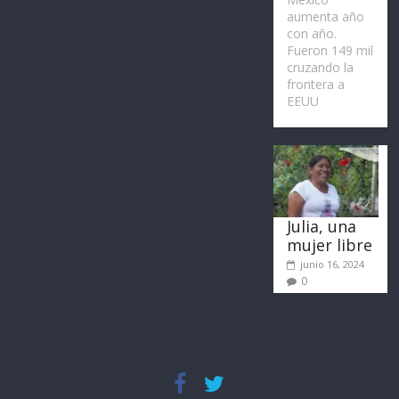
aumenta año
con año.
Fueron 149 mil
cruzando la
frontera a
EEUU
Julia, una
mujer libre
junio 16, 2024
0