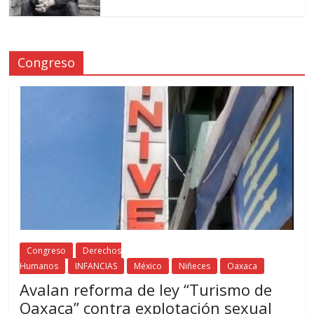
Congreso
Congreso
Derechos
Humanos
INFANCIAS
México
Niñeces
Oaxaca
Avalan reforma de ley “Turismo de
Oaxaca” contra explotación sexual