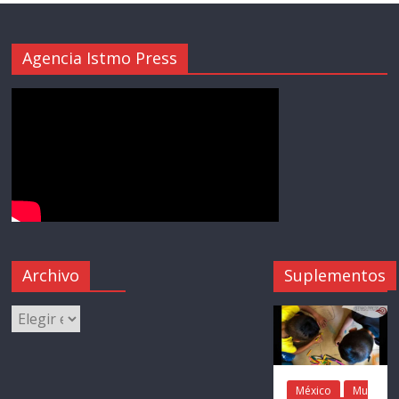
Agencia Istmo Press
Archivo
Suplementos
México
Mu