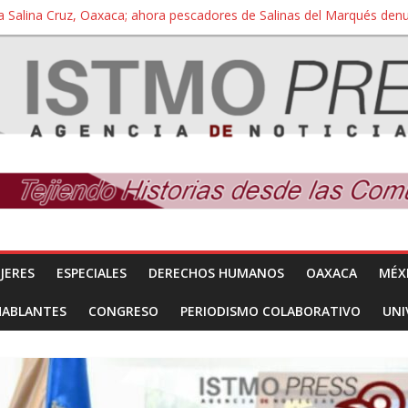
a Salina Cruz, Oaxaca; ahora pescadores de Salinas del Marqués de
iversidad Bienestar de Ixtepec, Oaxaca vuelve a las aulas tras amparo
 reúnen con titular de la SEGOB y exigen detener a los autores materi
nuevo despojo de su territorio para construir un parque eólico
 extracción ilegal de material pétreo de gravera Oyamel
JERES
ESPECIALES
DERECHOS HUMANOS
OAXACA
MÉX
HABLANTES
CONGRESO
PERIODISMO COLABORATIVO
UNI