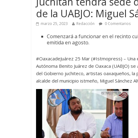
Juchitán tendrá sede d
de la UABJO: Miguel S
marzo 25, 2023
Redacción
0 Comentarios
Comenzará a funcionar en el recinto cul
emitida en agosto.
#OaxacadeJuárez 25 Mar (#Istmopress) – Una ext
Autónoma Benito Juárez de Oaxaca (UABJO) se ab
del Gobierno juchiteco, artistas oaxaqueños, la 
alcalde del municipio istmeño, Miguel Sánchez Al