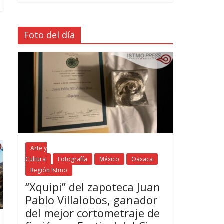
Foto del día
Arte y
Cultura
Fotografía
México
Oaxaca
Región Istmo
“Xquipi” del zapoteca Juan
Pablo Villalobos, ganador
del mejor cortometraje de