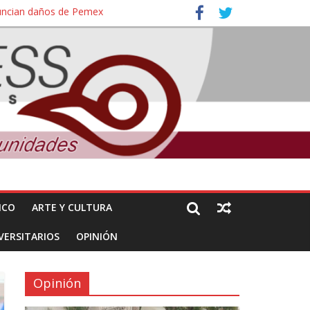
nuncian daños de Pemex
ales e intelectuales de su asesinato
ICO
ARTE Y CULTURA
VERSITARIOS
OPINIÓN
Opinión