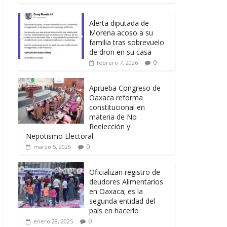
Alerta diputada de
Morena acoso a su
familia tras sobrevuelo
de dron en su casa
0
febrero 7, 2026
Aprueba Congreso de
Oaxaca reforma
constitucional en
materia de No
Reelección y
Nepotismo Electoral
0
marzo 5, 2025
Oficializan registro de
deudores Alimentarios
en Oaxaca; es la
segunda entidad del
país en hacerlo
0
enero 28, 2025