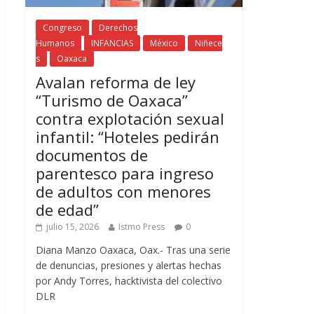
Congreso
Derechos
Humanos
INFANCIAS
México
Niñece
s
Oaxaca
Avalan reforma de ley
“Turismo de Oaxaca”
contra explotación sexual
infantil: “Hoteles pedirán
documentos de
parentesco para ingreso
de adultos con menores
de edad”
julio 15, 2026
Istmo Press
0
Diana Manzo Oaxaca, Oax.- Tras una serie
de denuncias, presiones y alertas hechas
por Andy Torres, hacktivista del colectivo
DLR