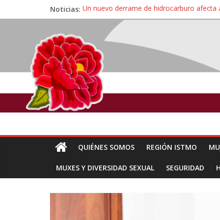
Noticias:
Un nuevo derrame de hidrocarburo afecta 
Ángel, el joven autista expulsado por la Un
Familiares de periodista Alejandro Leyva se
Alertan pescadores de Juchitán, Oaxaca de 
Pescadores y comuneros ikoots detienen la
QUIÉNES SOMOS
REGIÓN ISTMO
MU
MUXES Y DIVERSIDAD SEXUAL
SEGURIDAD