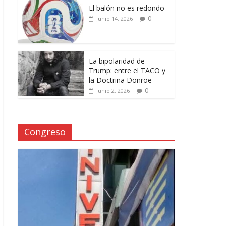
El balón no es redondo
0
junio 14, 2026
La bipolaridad de
Trump: entre el TACO y
la Doctrina Donroe
0
junio 2, 2026
Congreso