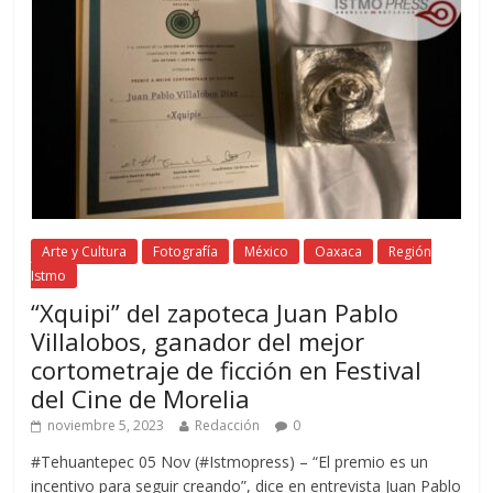
Arte y Cultura
Fotografía
México
Oaxaca
Región
Istmo
“Xquipi” del zapoteca Juan Pablo
Villalobos, ganador del mejor
cortometraje de ficción en Festival
del Cine de Morelia
noviembre 5, 2023
Redacción
0
#Tehuantepec 05 Nov (#Istmopress) – “El premio es un
incentivo para seguir creando”, dice en entrevista Juan Pablo