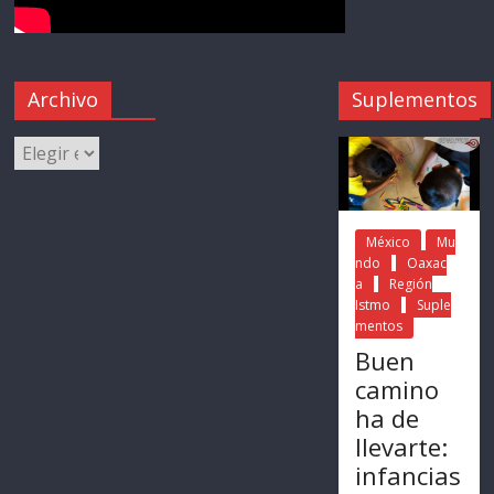
Archivo
Suplementos
México
Mu
ndo
Oaxac
a
Región
Istmo
Suple
mentos
Buen
camino
ha de
llevarte:
infancias