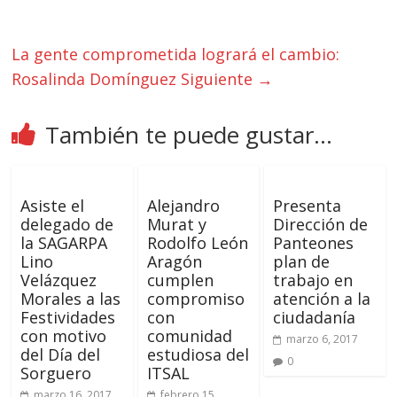
La gente comprometida logrará el cambio:
Rosalinda Domínguez
Siguiente →
También te puede gustar...
Asiste el
Alejandro
Presenta
delegado de
Murat y
Dirección de
la SAGARPA
Rodolfo León
Panteones
Lino
Aragón
plan de
Velázquez
cumplen
trabajo en
Morales a las
compromiso
atención a la
Festividades
con
ciudadanía
con motivo
comunidad
marzo 6, 2017
del Día del
estudiosa del
0
Sorguero
ITSAL
marzo 16, 2017
febrero 15,