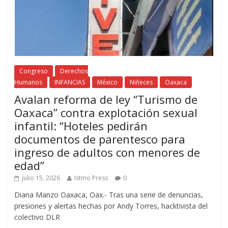
Congreso
Derechos
Humanos
INFANCIAS
México
Niñeces
Oaxaca
Avalan reforma de ley “Turismo de
Oaxaca” contra explotación sexual
infantil: “Hoteles pedirán
documentos de parentesco para
ingreso de adultos con menores de
edad”
julio 15, 2026
Istmo Press
0
Diana Manzo Oaxaca, Oax.- Tras una serie de denuncias,
presiones y alertas hechas por Andy Torres, hacktivista del
colectivo DLR