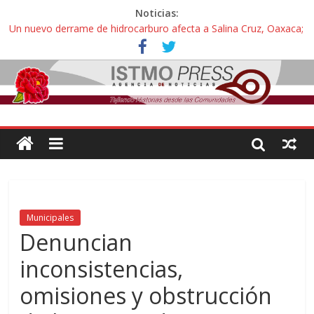
Noticias:
Un nuevo derrame de hidrocarburo afecta a Salina Cruz, Oaxaca;
ahora pescadores de Salinas del Marqués denuncian daños de
Pemex
Ángel, el joven autista expulsado por la Universidad Bienestar de
Ixtepec, Oaxaca vuelve a las aulas tras amparo
Familiares de periodista Alejandro Leyva se reúnen con titular de
la SEGOB y exigen detener a los autores materiales e
intelectuales de su asesinato
Alertan pescadores de Juchitán, Oaxaca de nuevo despojo de su
territorio para construir un parque eólico
Pescadores y comuneros ikoots detienen la extracción ilegal de
material pétreo de gravera Oyamel
Municipales
Denuncian
inconsistencias,
omisiones y obstrucción