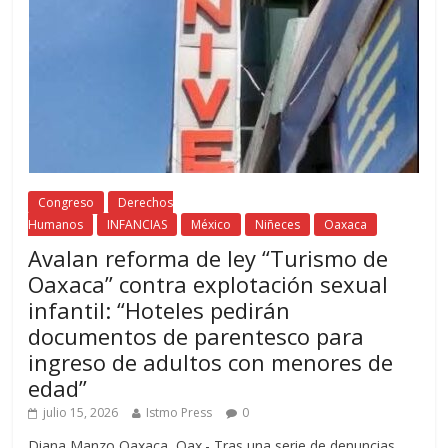
Congreso
Derechos
Humanos
INFANCIAS
México
Niñeces
Oaxaca
Avalan reforma de ley “Turismo de
Oaxaca” contra explotación sexual
infantil: “Hoteles pedirán
documentos de parentesco para
ingreso de adultos con menores de
edad”
julio 15, 2026
Istmo Press
0
Diana Manzo Oaxaca, Oax.- Tras una serie de denuncias,