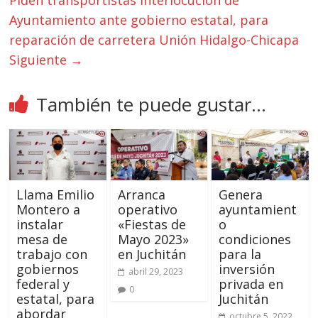
Piden transportistas interlocución de
Ayuntamiento ante gobierno estatal, para
reparación de carretera Unión Hidalgo-Chicapa
Siguiente →
También te puede gustar...
Llama Emilio
Arranca
Genera
Montero a
operativo
ayuntamient
instalar
«Fiestas de
o
mesa de
Mayo 2023»
condiciones
trabajo con
en Juchitán
para la
gobiernos
inversión
abril 29, 2023
federal y
privada en
0
estatal, para
Juchitán
abordar
octubre 5, 2022