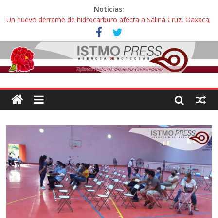
Noticias:
Un nuevo derrame de hidrocarburo afecta a Salina Cruz, Oaxaca;
ahora pescadores de Salinas del Marqués denuncian daños de
Pemex
Ángel, el joven autista expulsado por la Universidad Bienestar de
Ixtepec, Oaxaca vuelve a las aulas tras amparo
Familiares de periodista Alejandro Leyva se reúnen con titular de
la SEGOB y exigen detener a los autores materiales e
intelectuales de su asesinato
Alertan pescadores de Juchitán, Oaxaca de nuevo despojo de su
territorio para construir un parque eólico
Pescadores y comuneros ikoots detienen la extracción ilegal de
material pétreo de gravera Oyamel