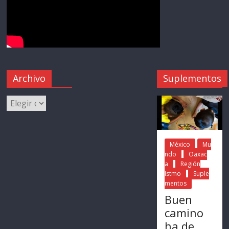
Archivo
Suplementos
México
Mu
ndo
Oaxac
a
Región
Istmo
Suple
mentos
Buen
camino
ha de