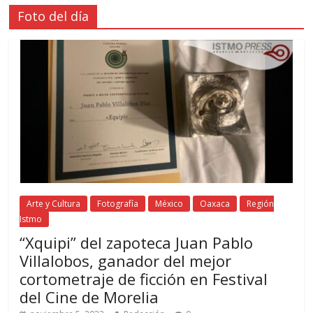
Foto del día
Arte y Cultura
Fotografía
México
Oaxaca
Región
Istmo
“Xquipi” del zapoteca Juan Pablo
Villalobos, ganador del mejor
cortometraje de ficción en Festival
del Cine de Morelia