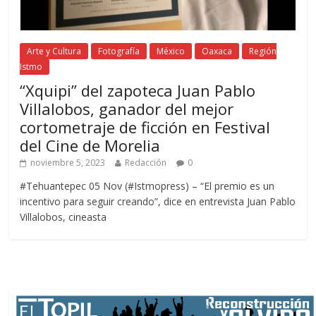
Arte y Cultura
Fotografía
México
Oaxaca
Región
Istmo
“Xquipi” del zapoteca Juan Pablo
Villalobos, ganador del mejor
cortometraje de ficción en Festival
del Cine de Morelia
noviembre 5, 2023
Redacción
0
#Tehuantepec 05 Nov (#Istmopress) – “El premio es un
incentivo para seguir creando”, dice en entrevista Juan Pablo
Villalobos, cineasta