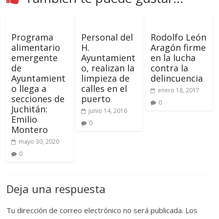
Programa
Personal del
Rodolfo León
alimentario
H.
Aragón firme
emergente
Ayuntamient
en la lucha
de
o, realizan la
contra la
Ayuntamient
limpieza de
delincuencia
o llega a
calles en el
enero 18, 2017
secciones de
puerto
0
Juchitán:
junio 14, 2016
Emilio
0
Montero
mayo 30, 2020
0
Deja una respuesta
Tu dirección de correo electrónico no será publicada.
Los