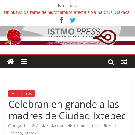
Noticias:
Un nuevo derrame de hidrocarburo afecta a Salina Cruz, Oaxaca;
ahora pescadores de Salinas del Marqués denuncian daños de
Pemex
Ángel, el joven autista expulsado por la Universidad Bienestar de
Ixtepec, Oaxaca vuelve a las aulas tras amparo
Familiares de periodista Alejandro Leyva se reúnen con titular de
la SEGOB y exigen detener a los autores materiales e
intelectuales de su asesinato
Alertan pescadores de Juchitán, Oaxaca de nuevo despojo de su
territorio para construir un parque eólico
Pescadores y comuneros ikoots detienen la extracción ilegal de
material pétreo de gravera Oyamel
Municipales
Celebran en grande a las
madres de Ciudad Ixtepec
mayo 15, 2017
Redacción
0 Comentarios
Felix
,
Serrano
Ixtepec