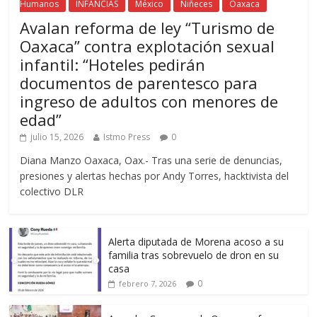
Humanos
INFANCIAS
México
Niñeces
Oaxaca
Avalan reforma de ley “Turismo de
Oaxaca” contra explotación sexual
infantil: “Hoteles pedirán
documentos de parentesco para
ingreso de adultos con menores de
edad”
julio 15, 2026
Istmo Press
0
Diana Manzo Oaxaca, Oax.- Tras una serie de denuncias,
presiones y alertas hechas por Andy Torres, hacktivista del
colectivo DLR
Alerta diputada de Morena acoso a su
familia tras sobrevuelo de dron en su
casa
0
febrero 7, 2026