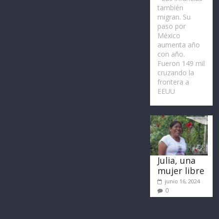
también
migran. Su
paso por
México
aumenta año
con año.
Fueron 149 mil
cruzando la
frontera a
EEUU
Julia, una
mujer libre
junio 16, 2024
0