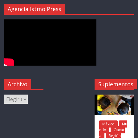
Agencia Istmo Press
Archivo
Suplementos
México
Mu
ndo
Oaxac
a
Región