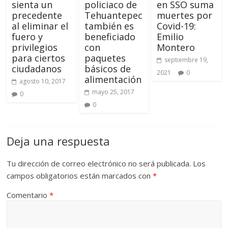
sienta un
policiaco de
en SSO suma
precedente
Tehuantepec
muertes por
al eliminar el
también es
Covid-19:
fuero y
beneficiado
Emilio
privilegios
con
Montero
para ciertos
paquetes
septiembre 19,
ciudadanos
básicos de
2021
0
alimentación
agosto 10, 2017
mayo 25, 2017
0
0
Deja una respuesta
Tu dirección de correo electrónico no será publicada.
Los
campos obligatorios están marcados con
*
Comentario
*