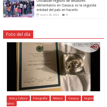
Oficializan registro de deudores
Alimentarios en Oaxaca; es la segunda
entidad del país en hacerlo
0
enero 28, 2025
Foto del día
Arte y Cultura
Fotografía
México
Oaxaca
Región
Istmo