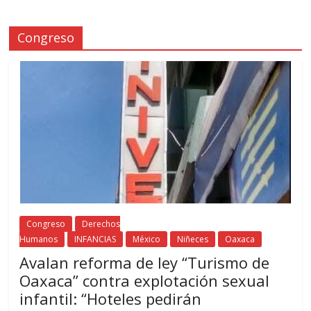
Congreso
Congreso
Derechos
Humanos
INFANCIAS
México
Niñeces
Oaxaca
Avalan reforma de ley “Turismo de
Oaxaca” contra explotación sexual
infantil: “Hoteles pedirán