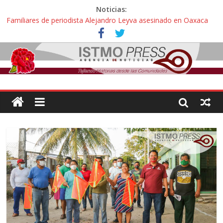
Noticias:
Familiares de periodista Alejandro Leyva asesinado en Oaxaca
protestan y exigen justicia en desfile de delegaciones
Alertan pescadores de Juchitán, Oaxaca de nuevo despojo de su
territorio para construir un parque eólico
Pescadores y comuneros ikoots detienen la extracción ilegal de
material pétreo de gravera Oyamel
Un nuevo derrame de hidrocarburo afecta a Salina Cruz, Oaxaca;
ahora pescadores de Salinas del Marqués denuncian daños de
Pemex
🎧Capítulo 2 : CUIDAR A MI HIJA CON SÍNDROME DE DOWN