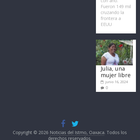
con año.
Fueron 149 mil
cruzando la
frontera a
EEUU
Julia, una
mujer libre
junio 16, 2024
0
Copyright © 2026
Noticias del Istmo, Oaxaca
. Todos los
derechos reservados.