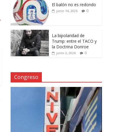
El balón no es redondo
0
junio 14, 2026
→
La bipolaridad de
Trump: entre el TACO y
la Doctrina Donroe
0
junio 2, 2026
Congreso