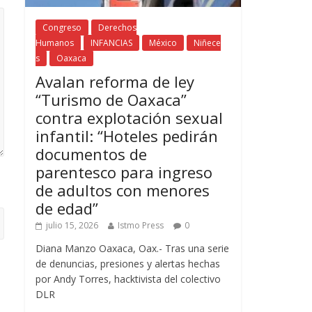
Congreso
Derechos
Humanos
INFANCIAS
México
Niñece
s
Oaxaca
Avalan reforma de ley
“Turismo de Oaxaca”
contra explotación sexual
infantil: “Hoteles pedirán
documentos de
parentesco para ingreso
de adultos con menores
de edad”
julio 15, 2026
Istmo Press
0
Diana Manzo Oaxaca, Oax.- Tras una serie
de denuncias, presiones y alertas hechas
por Andy Torres, hacktivista del colectivo
DLR