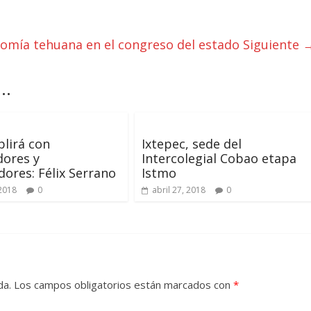
omía tehuana en el congreso del estado
Siguiente 
..
lirá con
Ixtepec, sede del
dores y
Intercolegial Cobao etapa
dores: Félix Serrano
Istmo
 2018
0
abril 27, 2018
0
da.
Los campos obligatorios están marcados con
*