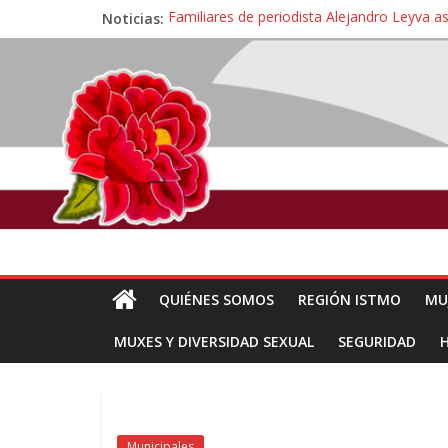
Noticias:
Familiares de periodista Alejandro Leyva a
Alertan pescadores de Juchitán, Oaxaca de 
Pescadores y comuneros ikoots detienen la
Un nuevo derrame de hidrocarburo afecta 
🎧Capítulo 2 : CUIDAR A MI HIJA CON 
QUIÉNES SOMOS
REGIÓN ISTMO
MU
MUXES Y DIVERSIDAD SEXUAL
SEGURIDAD
Municipales