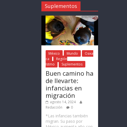
Suplementos
México
Mundo
Oaxa
ca
Región
Istmo
Suplementos
Buen camino ha
de llevarte:
infancias en
migración
agosto 14, 2024
Redacción
0
*Las infancias también
migran. Su paso por
México aumenta año con