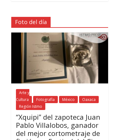
Foto del día
Arte y
Cultura
Fotografía
México
Oaxaca
Región Istmo
“Xquipi” del zapoteca Juan
Pablo Villalobos, ganador
del mejor cortometraje de