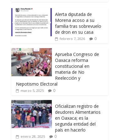
Alerta diputada de
Morena acoso a su
familia tras sobrevuelo
de dron en su casa
0
febrero 7, 2026
Aprueba Congreso de
Oaxaca reforma
constitucional en
materia de No
Reelección y
Nepotismo Electoral
0
marzo 5, 2025
Oficializan registro de
deudores Alimentarios
en Oaxaca; es la
segunda entidad del
país en hacerlo
0
enero 28, 2025