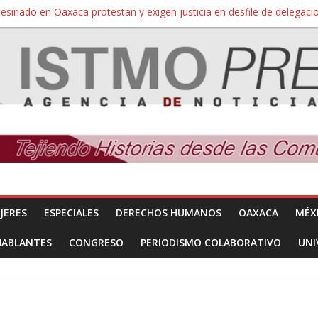
sesinado en Oaxaca protestan y exigen justicia en desfile de delegaci
nuevo despojo de su territorio para construir un parque eólico
 extracción ilegal de material pétreo de gravera Oyamel
a Salina Cruz, Oaxaca; ahora pescadores de Salinas del Marqués de
SÍNDROME DE DOWN
JERES
ESPECIALES
DERECHOS HUMANOS
OAXACA
MÉX
HABLANTES
CONGRESO
PERIODISMO COLABORATIVO
UNI