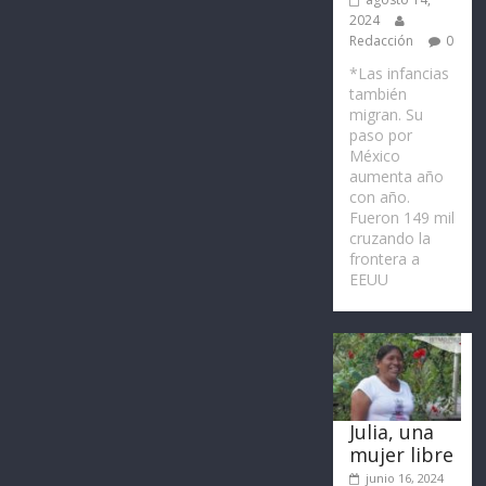
2024
Redacción
0
*Las infancias
también
migran. Su
paso por
México
aumenta año
con año.
Fueron 149 mil
cruzando la
frontera a
EEUU
Julia, una
mujer libre
junio 16, 2024