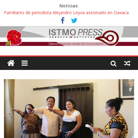
Noticias:
Familiares de periodista Alejandro Leyva asesinado en Oaxaca
protestan y exigen justicia en desfile de delegaciones
Alertan pescadores de Juchitán, Oaxaca de nuevo despojo de su
territorio para construir un parque eólico
Pescadores y comuneros ikoots detienen la extracción ilegal de
material pétreo de gravera Oyamel
Un nuevo derrame de hidrocarburo afecta a Salina Cruz, Oaxaca;
ahora pescadores de Salinas del Marqués denuncian daños de
Pemex
🎧Capítulo 2 : CUIDAR A MI HIJA CON SÍNDROME DE DOWN