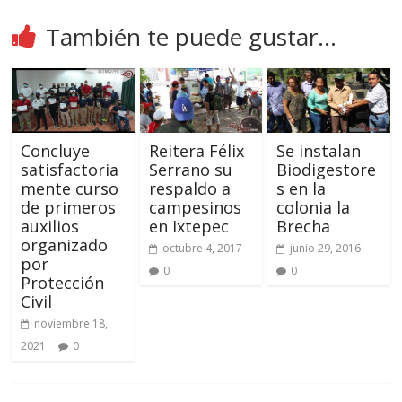
También te puede gustar...
Concluye
Reitera Félix
Se instalan
satisfactoria
Serrano su
Biodigestore
mente curso
respaldo a
s en la
de primeros
campesinos
colonia la
auxilios
en Ixtepec
Brecha
organizado
octubre 4, 2017
junio 29, 2016
por
0
0
Protección
Civil
noviembre 18,
2021
0