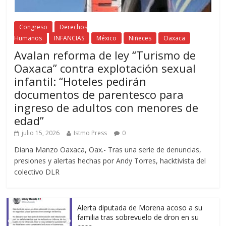
Congreso
Derechos
Humanos
INFANCIAS
México
Niñeces
Oaxaca
Avalan reforma de ley “Turismo de
Oaxaca” contra explotación sexual
infantil: “Hoteles pedirán
documentos de parentesco para
ingreso de adultos con menores de
edad”
julio 15, 2026
Istmo Press
0
Diana Manzo Oaxaca, Oax.- Tras una serie de denuncias,
presiones y alertas hechas por Andy Torres, hacktivista del
colectivo DLR
Alerta diputada de Morena acoso a su
familia tras sobrevuelo de dron en su