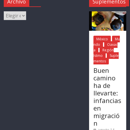
Archivo
Suplementos
México
Mu
ndo
Oaxac
a
Región
Istmo
Suple
mentos
Buen
camino
ha de
llevarte:
infancias
en
migració
n
agosto 14,