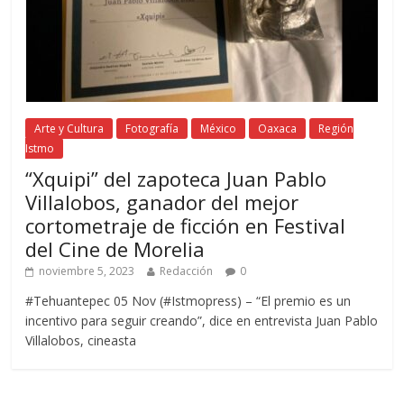
Arte y Cultura
Fotografía
México
Oaxaca
Región
Istmo
“Xquipi” del zapoteca Juan Pablo
Villalobos, ganador del mejor
cortometraje de ficción en Festival
del Cine de Morelia
noviembre 5, 2023
Redacción
0
#Tehuantepec 05 Nov (#Istmopress) – “El premio es un
incentivo para seguir creando”, dice en entrevista Juan Pablo
Villalobos, cineasta