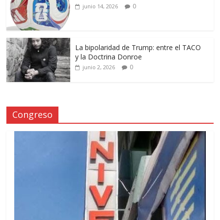
0
junio 14, 2026
La bipolaridad de Trump: entre el TACO
y la Doctrina Donroe
0
junio 2, 2026
Congreso