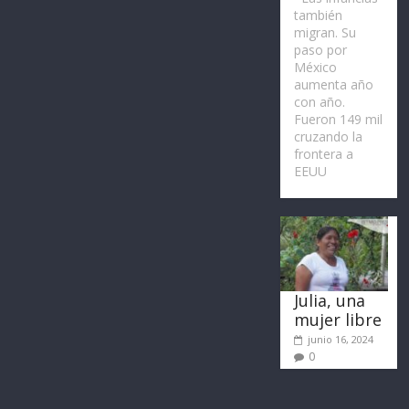
también
migran. Su
paso por
México
aumenta año
con año.
Fueron 149 mil
cruzando la
frontera a
EEUU
Julia, una
mujer libre
junio 16, 2024
0