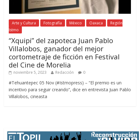
Arte y Cultura
Fotografía
México
Oaxaca
Región
Istmo
“Xquipi” del zapoteca Juan Pablo
Villalobos, ganador del mejor
cortometraje de ficción en Festival
del Cine de Morelia
noviembre 5, 2023
Redacción
0
#Tehuantepec 05 Nov (#Istmopress) – “El premio es un
incentivo para seguir creando”, dice en entrevista Juan Pablo
Villalobos, cineasta