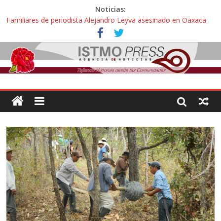
Noticias:
Familiares de periodista Alejandro Leyva asesinado en Oaxaca
protestan y exigen justicia en desfile de delegaciones
Alertan pescadores de Juchitán, Oaxaca de nuevo despojo de su
territorio para construir un parque eólico
Pescadores y comuneros ikoots detienen la extracción ilegal de
material pétreo de gravera Oyamel
Un nuevo derrame de hidrocarburo afecta a Salina Cruz, Oaxaca;
ahora pescadores de Salinas del Marqués denuncian daños de
Pemex
🎧Capítulo 2 : CUIDAR A MI HIJA CON SÍNDROME DE DOWN