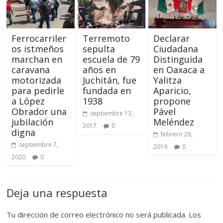
Ferrocarriler
Terremoto
Declarar
os istmeños
sepulta
Ciudadana
marchan en
escuela de 79
Distinguida
caravana
años en
en Oaxaca a
motorizada
Juchitán, fue
Yalitza
para pedirle
fundada en
Aparicio,
a López
1938
propone
Obrador una
Pável
septiembre 13,
jubilación
Meléndez
2017
0
digna
febrero 28,
septiembre 7,
2019
0
2020
0
Deja una respuesta
Tu dirección de correo electrónico no será publicada.
Los