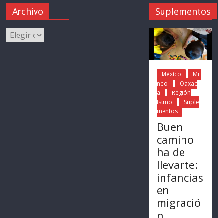
Archivo
Suplementos
México
Mu
ndo
Oaxac
a
Región
Istmo
Suple
mentos
Buen
camino
ha de
llevarte:
infancias
en
migració
n