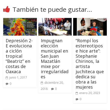
También te puede gustar...
Depresión 2-
Impugnan
“Rompí los
E evoluciona
elección
estereotipos
a ciclón
municipal en
e hice arte”:
tropical
San Juan
Stephanie
“Beatriz” en
Mazatlán
Chirinos, la
costas de
mixe por
artista
Oaxaca
irregularidad
juchiteca que
es
dedica su
junio 1, 2017
obra a las
diciembre 20,
0
mujeres
2018
0
enero 20, 2023
0