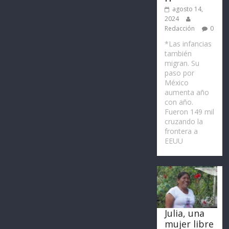
agosto 14,
2024
Redacción
0
*Las infancias
también
migran. Su
paso por
México
aumenta año
con año.
Fueron 149 mil
cruzando la
frontera a
EEUU
Julia, una
mujer libre