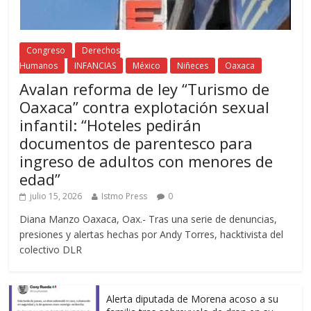
Congreso
Derechos
Humanos
INFANCIAS
México
Niñeces
Oaxaca
Avalan reforma de ley “Turismo de
Oaxaca” contra explotación sexual
infantil: “Hoteles pedirán
documentos de parentesco para
ingreso de adultos con menores de
edad”
julio 15, 2026
Istmo Press
0
Diana Manzo Oaxaca, Oax.- Tras una serie de denuncias,
presiones y alertas hechas por Andy Torres, hacktivista del
colectivo DLR
Alerta diputada de Morena acoso a su