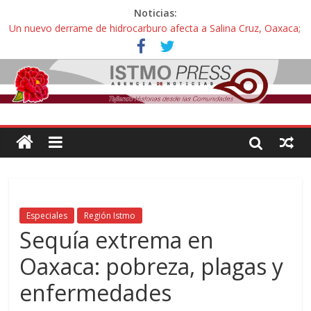
Noticias:
Pescadores y comuneros ikoots detienen la extracción ilegal de
material pétreo de gravera Oyamel
Un nuevo derrame de hidrocarburo afecta a Salina Cruz, Oaxaca;
ahora pescadores de Salinas del Marqués denuncian daños de
Pemex
Ángel, el joven autista expulsado por la Universidad Bienestar de
Ixtepec, Oaxaca vuelve a las aulas tras amparo
Familiares de periodista Alejandro Leyva se reúnen con titular de
la SEGOB y exigen detener a los autores materiales e
intelectuales de su asesinato
Alertan pescadores de Juchitán, Oaxaca de nuevo despojo de su
territorio para construir un parque eólico
Especiales
Región Istmo
Sequía extrema en
Oaxaca: pobreza, plagas y
enfermedades