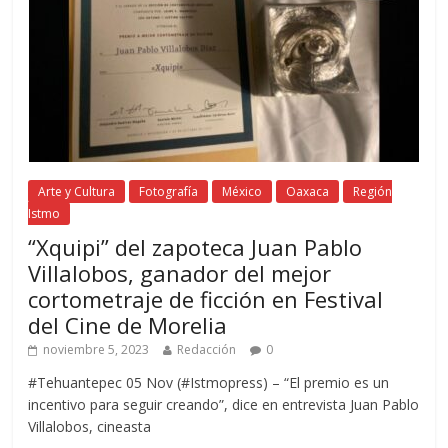
Arte y Cultura
Fotografía
México
Oaxaca
Región
Istmo
“Xquipi” del zapoteca Juan Pablo
Villalobos, ganador del mejor
cortometraje de ficción en Festival
del Cine de Morelia
noviembre 5, 2023
Redacción
0
#Tehuantepec 05 Nov (#Istmopress) – “El premio es un
incentivo para seguir creando”, dice en entrevista Juan Pablo
Villalobos, cineasta