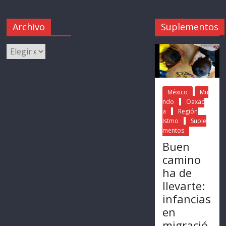
Archivo
Suplementos
México
Mu
ndo
Oaxac
a
Región
Istmo
Suple
mentos
Buen
camino
ha de
llevarte:
infancias
en
migració