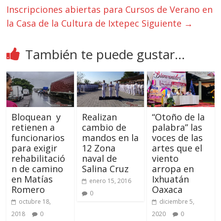
Inscripciones abiertas para Cursos de Verano en
la Casa de la Cultura de Ixtepec
Siguiente →
También te puede gustar...
Bloquean y
Realizan
“Otoño de la
retienen a
cambio de
palabra” las
funcionarios
mandos en la
voces de las
para exigir
12 Zona
artes que el
rehabilitació
naval de
viento
n de camino
Salina Cruz
arropa en
en Matías
Ixhuatán
enero 15, 2016
Romero
Oaxaca
0
octubre 18,
diciembre 5,
2018
0
2020
0