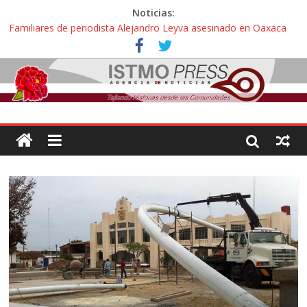
Noticias:
Familiares de periodista Alejandro Leyva asesinado en Oaxaca
protestan y exigen justicia en desfile de delegaciones
Alertan pescadores de Juchitán, Oaxaca de nuevo despojo de su
territorio para construir un parque eólico
Pescadores y comuneros ikoots detienen la extracción ilegal de
material pétreo de gravera Oyamel
Un nuevo derrame de hidrocarburo afecta a Salina Cruz, Oaxaca;
ahora pescadores de Salinas del Marqués denuncian daños de
Pemex
🎧Capítulo 2 : CUIDAR A MI HIJA CON SÍNDROME DE DOWN