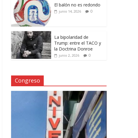
El balón no es redondo
0
junio 14, 2026
La bipolaridad de
Trump: entre el TACO y
la Doctrina Donroe
0
junio 2, 2026
Congreso