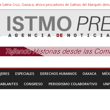
a Salina Cruz, Oaxaca; ahora pescadores de Salinas del Marqués de
iversidad Bienestar de Ixtepec, Oaxaca vuelve a las aulas tras amparo
 reúnen con titular de la SEGOB y exigen detener a los autores materi
nuevo despojo de su territorio para construir un parque eólico
 extracción ilegal de material pétreo de gravera Oyamel
JERES
ESPECIALES
DERECHOS HUMANOS
OAXACA
MÉX
HABLANTES
CONGRESO
PERIODISMO COLABORATIVO
UNI