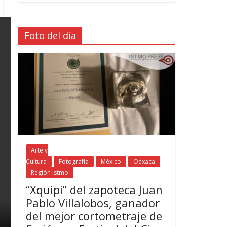
Foto del día
Arte y
Cultura
Fotografía
México
Oaxaca
Región Istmo
“Xquipi” del zapoteca Juan
Pablo Villalobos, ganador
del mejor cortometraje de