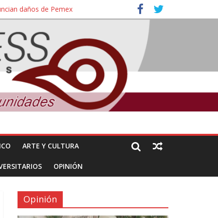
nuncian daños de Pemex
ales e intelectuales de su asesinato
ICO
ARTE Y CULTURA
VERSITARIOS
OPINIÓN
Opinión