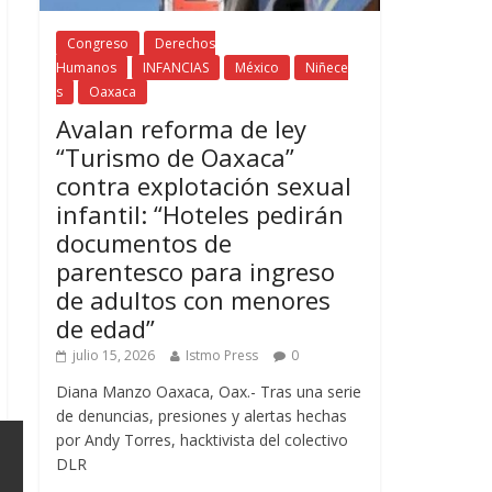
Congreso
Derechos
Humanos
INFANCIAS
México
Niñece
s
Oaxaca
Avalan reforma de ley
“Turismo de Oaxaca”
contra explotación sexual
infantil: “Hoteles pedirán
documentos de
parentesco para ingreso
de adultos con menores
de edad”
julio 15, 2026
Istmo Press
0
Diana Manzo Oaxaca, Oax.- Tras una serie
de denuncias, presiones y alertas hechas
por Andy Torres, hacktivista del colectivo
DLR