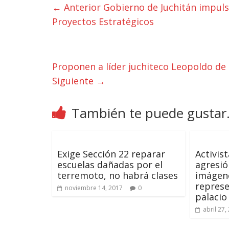
← Anterior
Gobierno de Juchitán impuls
Proyectos Estratégicos
Proponen a líder juchiteco Leopoldo d
Siguiente →
También te puede gustar.
Exige Sección 22 reparar
Activis
escuelas dañadas por el
agresió
terremoto, no habrá clases
imágen
repres
noviembre 14, 2017
0
palacio
abril 27,