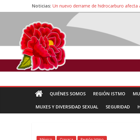
Noticias:
Un nuevo derrame de hidrocarburo afecta 
Ángel, el joven autista expulsado por la Un
Familiares de periodista Alejandro Leyva se
Alertan pescadores de Juchitán, Oaxaca de 
Pescadores y comuneros ikoots detienen la
QUIÉNES SOMOS
REGIÓN ISTMO
MU
MUXES Y DIVERSIDAD SEXUAL
SEGURIDAD
México
Oaxaca
Región Istmo