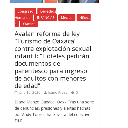
Congreso
Derechos
Humanos
INFANCIAS
México
Niñece
s
Oaxaca
Avalan reforma de ley
“Turismo de Oaxaca”
contra explotación sexual
infantil: “Hoteles pedirán
documentos de
parentesco para ingreso
de adultos con menores
de edad”
julio 15, 2026
Istmo Press
0
Diana Manzo Oaxaca, Oax.- Tras una serie
de denuncias, presiones y alertas hechas
por Andy Torres, hacktivista del colectivo
DLR