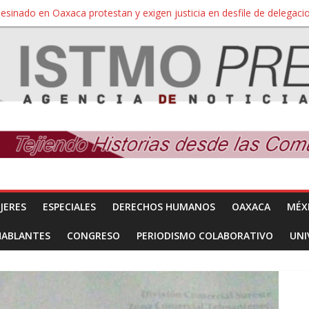
sesinado en Oaxaca protestan y exigen justicia en desfile de delegaci
nuevo despojo de su territorio para construir un parque eólico
 extracción ilegal de material pétreo de gravera Oyamel
a Salina Cruz, Oaxaca; ahora pescadores de Salinas del Marqués de
SÍNDROME DE DOWN
JERES
ESPECIALES
DERECHOS HUMANOS
OAXACA
MÉX
HABLANTES
CONGRESO
PERIODISMO COLABORATIVO
UNI