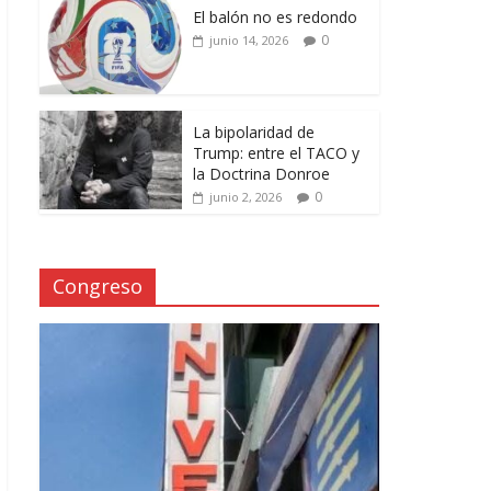
El balón no es redondo
0
junio 14, 2026
La bipolaridad de
Trump: entre el TACO y
la Doctrina Donroe
0
junio 2, 2026
Congreso