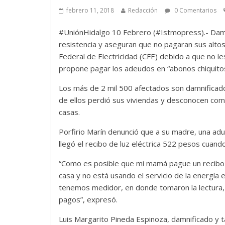
febrero 11, 2018
Redacción
0 Comentarios
#UniónHidalgo 10 Febrero (#Istmopress).- Damn
resistencia y aseguran que no pagaran sus altos
Federal de Electricidad (CFE) debido a que no les
propone pagar los adeudos en “abonos chiquitos
Los más de 2 mil 500 afectados son damnificado
de ellos perdió sus viviendas y desconocen como 
casas.
Porfirio Marín denunció que a su madre, una adu
llegó el recibo de luz eléctrica 522 pesos cuan
“Como es posible que mi mamá pague un recibo
casa y no está usando el servicio de la energía 
tenemos medidor, en donde tomaron la lectura, 
pagos”, expresó.
Luis Margarito Pineda Espinoza, damnificado y 