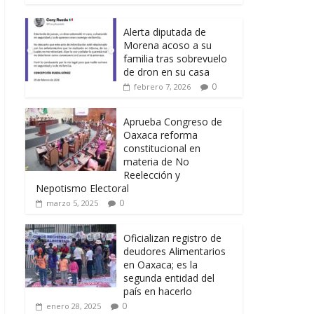
Alerta diputada de
Morena acoso a su
familia tras sobrevuelo
de dron en su casa
0
febrero 7, 2026
Aprueba Congreso de
Oaxaca reforma
constitucional en
materia de No
Reelección y
Nepotismo Electoral
0
marzo 5, 2025
Oficializan registro de
deudores Alimentarios
en Oaxaca; es la
segunda entidad del
país en hacerlo
0
enero 28, 2025