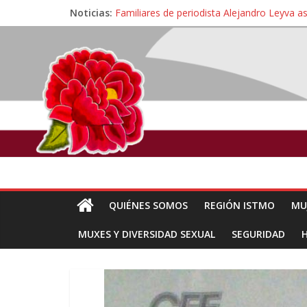
Noticias:
Familiares de periodista Alejandro Leyva a
Alertan pescadores de Juchitán, Oaxaca de 
Pescadores y comuneros ikoots detienen la
Un nuevo derrame de hidrocarburo afecta 
🎧Capítulo 2 : CUIDAR A MI HIJA CON 
QUIÉNES SOMOS
REGIÓN ISTMO
MU
MUXES Y DIVERSIDAD SEXUAL
SEGURIDAD