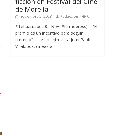
ficción en Festival del Cine
de Morelia
noviembre 5, 2023
Redacción
0
#Tehuantepec 05 Nov (#Istmopress) – “El
premio es un incentivo para seguir
creando”, dice en entrevista Juan Pablo
Villalobos, cineasta
l
s