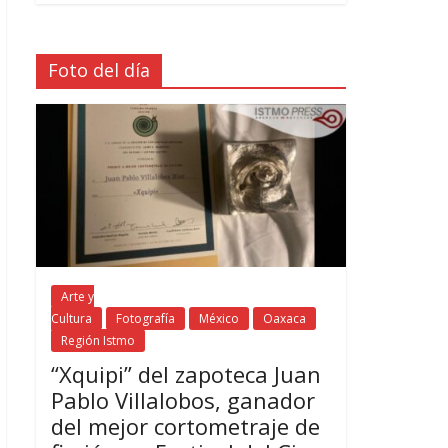
Foto del día
Arte y
Cultura
Fotografía
México
Oaxaca
Región Istmo
“Xquipi” del zapoteca Juan
Pablo Villalobos, ganador
del mejor cortometraje de