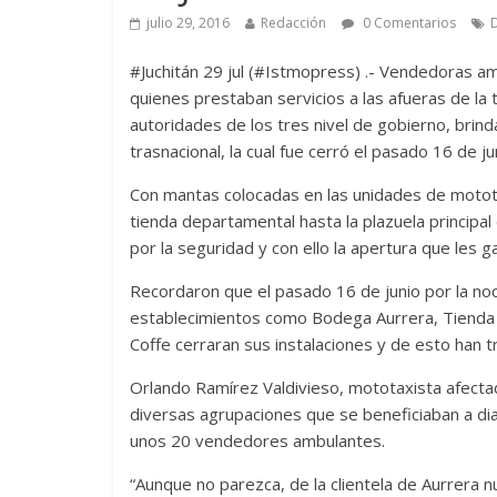
julio 29, 2016
Redacción
0 Comentarios
#Juchitán 29 jul (#Istmopress) .- Vendedoras am
quienes prestaban servicios a las afueras de la
autoridades de los tres nivel de gobierno, brin
trasnacional, la cual fue cerró el pasado 16 de j
Con mantas colocadas en las unidades de motota
tienda departamental hasta la plazuela principal 
por la seguridad y con ello la apertura que les g
Recordaron que el pasado 16 de junio por la noc
establecimientos como Bodega Aurrera, Tienda S
Coffe cerraran sus instalaciones y de esto han t
Orlando Ramírez Valdivieso, mototaxista afec
diversas agrupaciones que se beneficiaban a dia
unos 20 vendedores ambulantes.
“Aunque no parezca, de la clientela de Aurrer