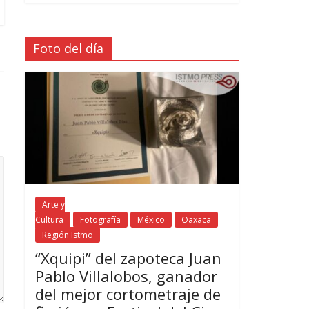
Foto del día
Arte y
Cultura
Fotografía
México
Oaxaca
Región Istmo
“Xquipi” del zapoteca Juan
Pablo Villalobos, ganador
del mejor cortometraje de