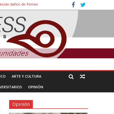
nuncian daños de Pemex
ales e intelectuales de su asesinato
ICO
ARTE Y CULTURA
VERSITARIOS
OPINIÓN
Opinión