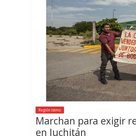
Región Istmo
Marchan para exigir r
en Juchitán