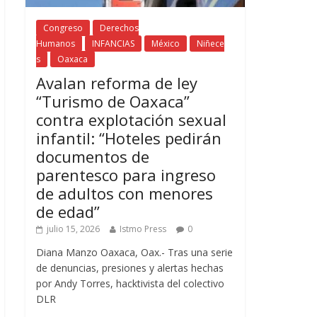
Congreso
Derechos
Humanos
INFANCIAS
México
Niñece
s
Oaxaca
Avalan reforma de ley
“Turismo de Oaxaca”
contra explotación sexual
infantil: “Hoteles pedirán
documentos de
parentesco para ingreso
de adultos con menores
de edad”
julio 15, 2026
Istmo Press
0
Diana Manzo Oaxaca, Oax.- Tras una serie
de denuncias, presiones y alertas hechas
por Andy Torres, hacktivista del colectivo
DLR