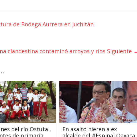
rtura de Bodega Aurrera en Juchitán
a clandestina contaminó arroyos y ríos
Siguiente 
..
nes del río Ostuta ,
En asalto hieren a ex
ntes de primaria
alcalde del #Espinal Oaxaca