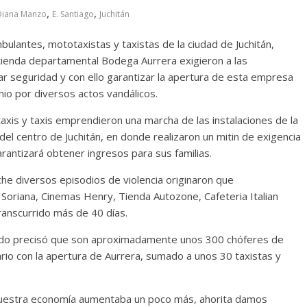
,
,
Diana Manzo
E. Santiago
Juchitán
bulantes, mototaxistas y taxistas de la ciudad de Juchitán,
 tienda departamental Bodega Aurrera exigieron a las
dar seguridad y con ello garantizar la apertura de esta empresa
unio por diversos actos vandálicos.
xis y taxis emprendieron una marcha de las instalaciones de la
del centro de Juchitán, en donde realizaron un mitin de exigencia
arantizará obtener ingresos para sus familias.
he diversos episodios de violencia originaron que
oriana, Cinemas Henry, Tienda Autozone, Cafeteria Italian
ranscurrido más de 40 días.
tado precisó que son aproximadamente unos 300 chóferes de
rio con la apertura de Aurrera, sumado a unos 30 taxistas y
a nuestra economía aumentaba un poco más, ahorita damos