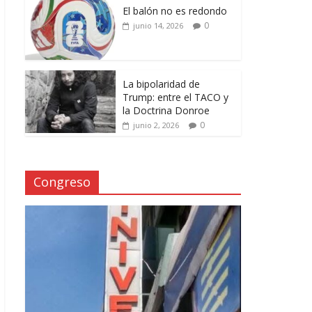
El balón no es redondo
0
junio 14, 2026
La bipolaridad de
Trump: entre el TACO y
la Doctrina Donroe
0
junio 2, 2026
Congreso