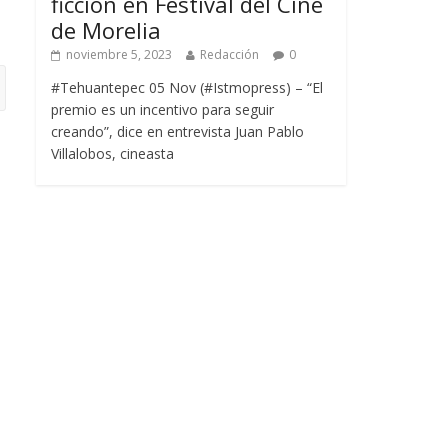
ficción en Festival del Cine
de Morelia
noviembre 5, 2023
Redacción
0
#Tehuantepec 05 Nov (#Istmopress) – “El
premio es un incentivo para seguir
creando”, dice en entrevista Juan Pablo
Villalobos, cineasta