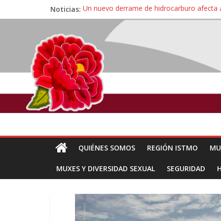
Noticias:
Un nuevo derrame de hidrocarburo afecta 
Ángel, el joven autista expulsado por la Un
Familiares de periodista Alejandro Leyva se
Alertan pescadores de Juchitán, Oaxaca de 
Pescadores y comuneros ikoots detienen la
QUIÉNES SOMOS
REGIÓN ISTMO
MU
MUXES Y DIVERSIDAD SEXUAL
SEGURIDAD