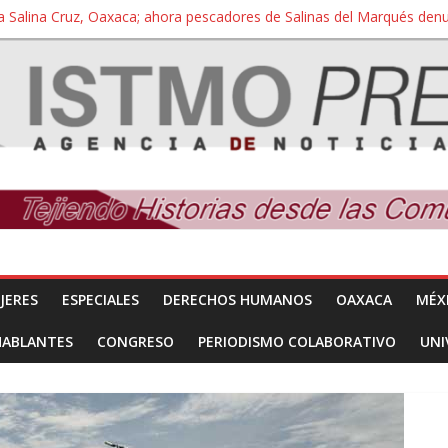
a Salina Cruz, Oaxaca; ahora pescadores de Salinas del Marqués de
iversidad Bienestar de Ixtepec, Oaxaca vuelve a las aulas tras amparo
 reúnen con titular de la SEGOB y exigen detener a los autores materi
nuevo despojo de su territorio para construir un parque eólico
 extracción ilegal de material pétreo de gravera Oyamel
JERES
ESPECIALES
DERECHOS HUMANOS
OAXACA
MÉX
HABLANTES
CONGRESO
PERIODISMO COLABORATIVO
UNI