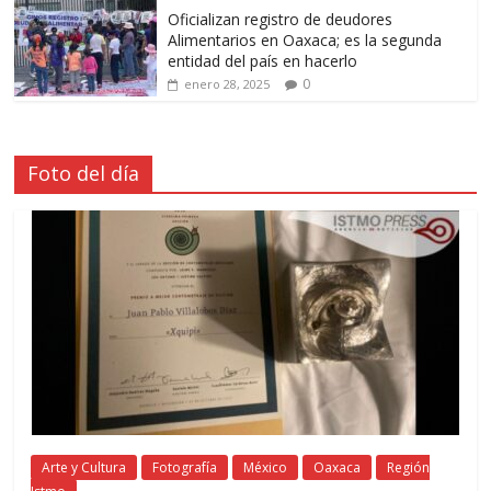
Oficializan registro de deudores
Alimentarios en Oaxaca; es la segunda
entidad del país en hacerlo
0
enero 28, 2025
Foto del día
Arte y Cultura
Fotografía
México
Oaxaca
Región