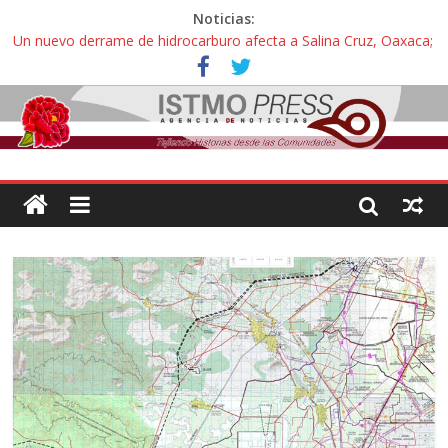
Noticias:
Un nuevo derrame de hidrocarburo afecta a Salina Cruz, Oaxaca;
ahora pescadores de Salinas del Marqués denuncian daños de
Pemex
Ángel, el joven autista expulsado por la Universidad Bienestar de
Ixtepec, Oaxaca vuelve a las aulas tras amparo
Familiares de periodista Alejandro Leyva se reúnen con titular de
la SEGOB y exigen detener a los autores materiales e
intelectuales de su asesinato
Alertan pescadores de Juchitán, Oaxaca de nuevo despojo de su
territorio para construir un parque eólico
Pescadores y comuneros ikoots detienen la extracción ilegal de
material pétreo de gravera Oyamel