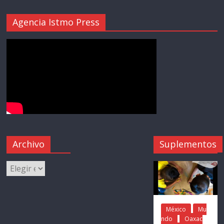
Agencia Istmo Press
Archivo
Suplementos
México
Mu
ndo
Oaxac