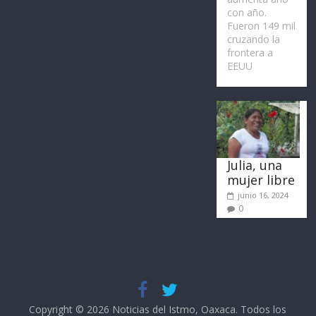
con año.
Fueron 149 mil
cruzando la
frontera a
EEUU
Julia, una
mujer libre
junio 16, 2024
0
Copyright © 2026
Noticias del Istmo, Oaxaca
. Todos los