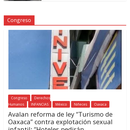
Congreso
Congreso
Derechos
Humanos
INFANCIAS
México
Niñeces
Oaxaca
Avalan reforma de ley “Turismo de
Oaxaca” contra explotación sexual
infantil: “Hoteles pedirán