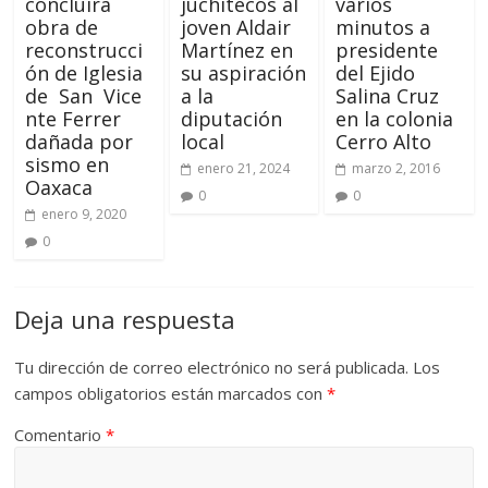
concluirá
juchitecos al
varios
obra de
joven Aldair
minutos a
reconstrucci
Martínez en
presidente
ón de Iglesia
su aspiración
del Ejido
de San Vice
a la
Salina Cruz
nte Ferrer
diputación
en la colonia
dañada por
local
Cerro Alto
sismo en
enero 21, 2024
marzo 2, 2016
Oaxaca
0
0
enero 9, 2020
0
Deja una respuesta
Tu dirección de correo electrónico no será publicada.
Los
campos obligatorios están marcados con
*
Comentario
*