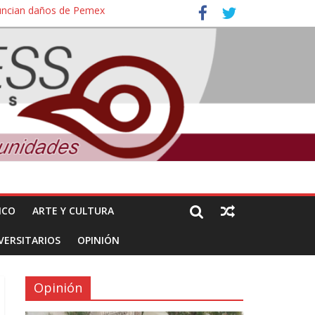
nuncian daños de Pemex
ales e intelectuales de su asesinato
ICO
ARTE Y CULTURA
VERSITARIOS
OPINIÓN
Opinión