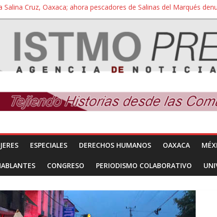
a Salina Cruz, Oaxaca; ahora pescadores de Salinas del Marqués de
iversidad Bienestar de Ixtepec, Oaxaca vuelve a las aulas tras amparo
 reúnen con titular de la SEGOB y exigen detener a los autores materi
nuevo despojo de su territorio para construir un parque eólico
 extracción ilegal de material pétreo de gravera Oyamel
JERES
ESPECIALES
DERECHOS HUMANOS
OAXACA
MÉX
HABLANTES
CONGRESO
PERIODISMO COLABORATIVO
UNI