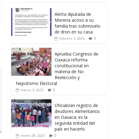
Alerta diputada de
Morena acoso a su
familia tras sobrevuelo
de dron en su casa
0
febrero 7, 2026
Aprueba Congreso de
Oaxaca reforma
constitucional en
materia de No
Reelección y
Nepotismo Electoral
0
marzo 5, 2025
Oficializan registro de
deudores Alimentarios
en Oaxaca; es la
segunda entidad del
país en hacerlo
0
enero 28, 2025