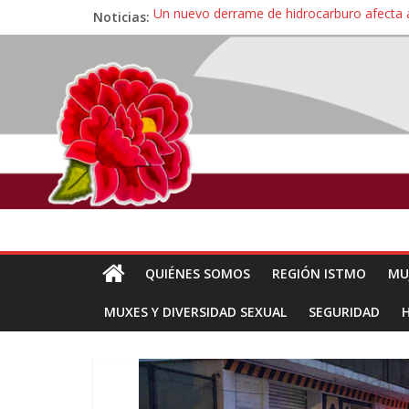
Noticias:
Un nuevo derrame de hidrocarburo afecta 
Ángel, el joven autista expulsado por la Un
Familiares de periodista Alejandro Leyva se
Alertan pescadores de Juchitán, Oaxaca de 
Pescadores y comuneros ikoots detienen la
QUIÉNES SOMOS
REGIÓN ISTMO
MU
MUXES Y DIVERSIDAD SEXUAL
SEGURIDAD