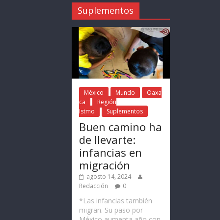
Suplementos
México
Mundo
Oaxa
ca
Región
Istmo
Suplementos
Buen camino ha
de llevarte:
infancias en
migración
agosto 14, 2024
Redacción
0
*Las infancias también
migran. Su paso por
México aumenta año con