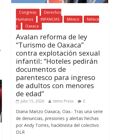
Congreso
Derechos
Humanos
INFANCIAS
México
Niñece
s
Oaxaca
Avalan reforma de ley
“Turismo de Oaxaca”
→
contra explotación sexual
infantil: “Hoteles pedirán
documentos de
parentesco para ingreso
de adultos con menores
de edad”
julio 15, 2026
Istmo Press
0
Diana Manzo Oaxaca, Oax.- Tras una serie
de denuncias, presiones y alertas hechas
por Andy Torres, hacktivista del colectivo
DLR