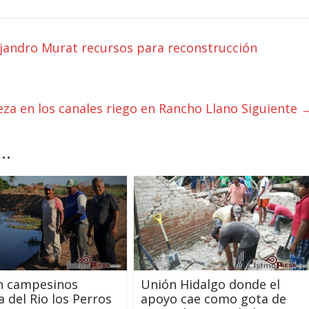
ejandro Murat recursos para reconstrucción
za en los canales riego en Rancho Llano
Siguiente 
..
n campesinos
Unión Hidalgo donde el
a del Rio los Perros
apoyo cae como gota de