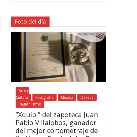
Foto del día
Arte y
Cultura
Fotografía
México
Oaxaca
Región Istmo
“Xquipi” del zapoteca Juan
Pablo Villalobos, ganador
del mejor cortometraje de