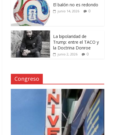
El balón no es redondo
0
junio 14, 2026
La bipolaridad de
Trump: entre el TACO y
la Doctrina Donroe
0
junio 2, 2026
Congreso