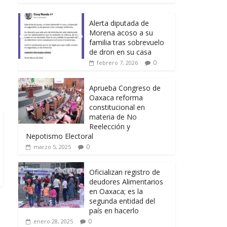
Alerta diputada de
Morena acoso a su
familia tras sobrevuelo
de dron en su casa
0
febrero 7, 2026
Aprueba Congreso de
Oaxaca reforma
constitucional en
materia de No
Reelección y
Nepotismo Electoral
0
marzo 5, 2025
Oficializan registro de
deudores Alimentarios
en Oaxaca; es la
segunda entidad del
país en hacerlo
0
enero 28, 2025