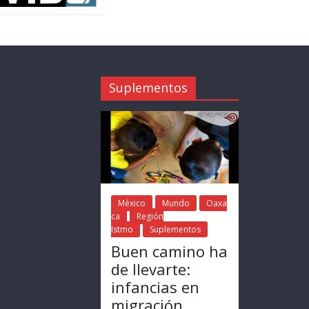
Suplementos
México
Mundo
Oaxa
ca
Región
Istmo
Suplementos
Buen camino ha
de llevarte:
infancias en
migración