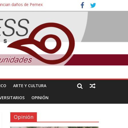
nuncian daños de Pemex
ales e intelectuales de su asesinato
ICO
ARTE Y CULTURA
VERSITARIOS
OPINIÓN
Opinión