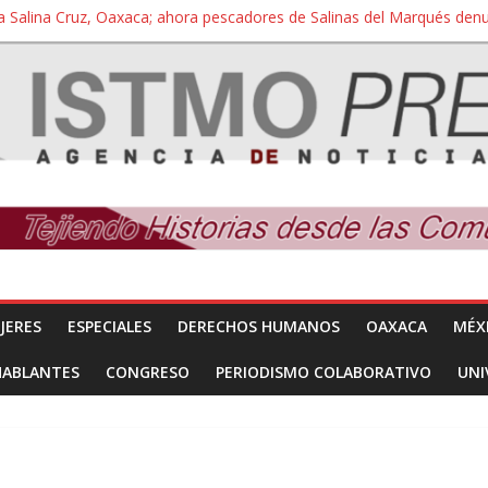
a Salina Cruz, Oaxaca; ahora pescadores de Salinas del Marqués de
iversidad Bienestar de Ixtepec, Oaxaca vuelve a las aulas tras amparo
 reúnen con titular de la SEGOB y exigen detener a los autores materi
nuevo despojo de su territorio para construir un parque eólico
 extracción ilegal de material pétreo de gravera Oyamel
JERES
ESPECIALES
DERECHOS HUMANOS
OAXACA
MÉX
HABLANTES
CONGRESO
PERIODISMO COLABORATIVO
UNI