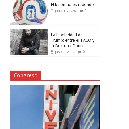
El balón no es redondo
0
junio 14, 2026
La bipolaridad de
Trump: entre el TACO y
la Doctrina Donroe
0
junio 2, 2026
Congreso