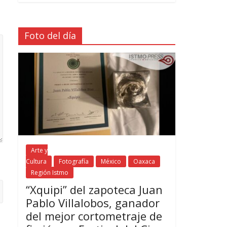
Foto del día
Arte y
Cultura
Fotografía
México
Oaxaca
Región Istmo
“Xquipi” del zapoteca Juan
Pablo Villalobos, ganador
del mejor cortometraje de