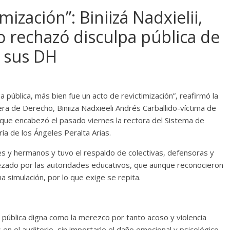
mización”: Biniizá Nadxielii,
 rechazó disculpa pública de
a sus DH
 pública, más bien fue un acto de revictimización”, reafirmó la
ra de Derecho, Biniiza Nadxieeli Andrés Carballido-víctima de
o que encabezó el pasado viernes la rectora del Sistema de
a de los Ángeles Peralta Arias.
s y hermanos y tuvo el respaldo de colectivas, defensoras y
ezado por las autoridades educativos, que aunque reconocieron
una simulación, por lo que exige se repita.
a pública digna como la merezco por tanto acoso y violencia
 en el auditorio, sin importarle el daño emocional y psicológico