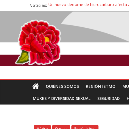
Noticias:
Un nuevo derrame de hidrocarburo afecta 
Ángel, el joven autista expulsado por la Un
Familiares de periodista Alejandro Leyva se
Alertan pescadores de Juchitán, Oaxaca de 
Pescadores y comuneros ikoots detienen la
QUIÉNES SOMOS
REGIÓN ISTMO
MU
MUXES Y DIVERSIDAD SEXUAL
SEGURIDAD
México
Oaxaca
Región Istmo