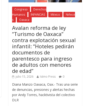
Congreso
Derechos
Humanos
INFANCIAS
México
Niñece
s
Oaxaca
Avalan reforma de ley
“Turismo de Oaxaca”
contra explotación sexual
infantil: “Hoteles pedirán
documentos de
parentesco para ingreso
de adultos con menores
de edad”
julio 15, 2026
Istmo Press
0
Diana Manzo Oaxaca, Oax.- Tras una serie
de denuncias, presiones y alertas hechas
por Andy Torres, hacktivista del colectivo
DLR