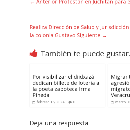
← Anterior
Protestan en Juchitán para e
Realiza Dirección de Salud y Jurisdicció
la colonia Gustavo
Siguiente →
También te puede gustar.
Por visibilizar el diidxazá
Migran
dedican billete de lotería a
agresió
la poeta zapoteca Irma
migrato
Pineda
Veracr
febrero 16, 2024
0
marzo 31
Deja una respuesta