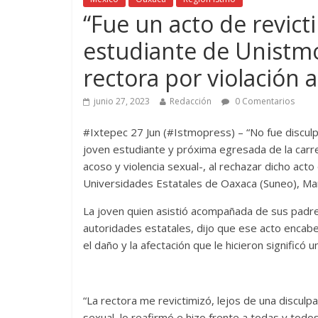
“Fue un acto de revicti
estudiante de Unistmo
rectora por violación 
junio 27, 2023
Redacción
0 Comentarios
#Ixtepec 27 Jun (#Istmopress) – “No fue disculpa
joven estudiante y próxima egresada de la carre
acoso y violencia sexual-, al rechazar dicho act
Universidades Estatales de Oaxaca (Suneo), Marí
La joven quien asistió acompañada de sus padre
autoridades estatales, dijo que ese acto encab
el daño y la afectación que le hicieron significó 
“La rectora me revictimizó, lejos de una disculp
sexual, lo reafirmó e hizo frente a todas y todos