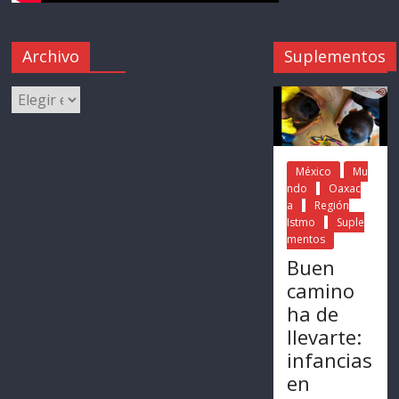
Archivo
Suplementos
México
Mu
ndo
Oaxac
a
Región
Istmo
Suple
mentos
Buen
camino
ha de
llevarte:
infancias
en