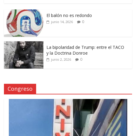
El balón no es redondo
0
junio 14, 2026
La bipolaridad de Trump: entre el TACO
y la Doctrina Donroe
0
junio 2, 2026
Congreso