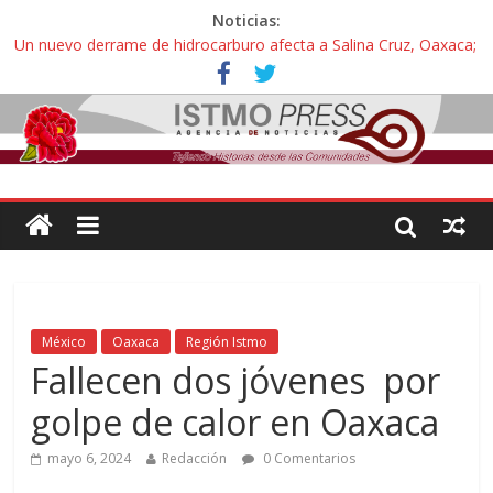
Noticias:
Un nuevo derrame de hidrocarburo afecta a Salina Cruz, Oaxaca;
ahora pescadores de Salinas del Marqués denuncian daños de
Pemex
Ángel, el joven autista expulsado por la Universidad Bienestar de
Ixtepec, Oaxaca vuelve a las aulas tras amparo
Familiares de periodista Alejandro Leyva se reúnen con titular de
la SEGOB y exigen detener a los autores materiales e
intelectuales de su asesinato
Alertan pescadores de Juchitán, Oaxaca de nuevo despojo de su
territorio para construir un parque eólico
Pescadores y comuneros ikoots detienen la extracción ilegal de
material pétreo de gravera Oyamel
México
Oaxaca
Región Istmo
Fallecen dos jóvenes por
golpe de calor en Oaxaca
mayo 6, 2024
Redacción
0 Comentarios