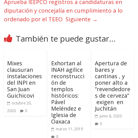
Aprueba IEEPCO registros a candidaturas en
diputación y concejalía en cumplimiento a lo
ordenado por el TEEO
Siguiente →
También te puede gustar...
Mixes
Exhortan al
Apertura de
clausuran
INAH agilice
bares y
instalaciones
reconstrucci
cantinas , y
del INPI en
ón de
poner alto a
San Juan
templos
“revendedore
Guichicovi
históricos:
s de cerveza”
Pável
exigen en
octubre 20,
Meléndez e
Juchitán
2020
0
Iglesia de
junio 8, 2020
Oaxaca
0
marzo 11, 2019
0